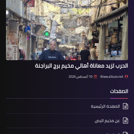
استقبال بمناسبة الذكرى الـ 52
الحرب تزيد معاناة أهالي مخيم برج البراجنة
أخبار البص
Www.albuss.net
10 أغسطس 2026
جبهة النضال الشعبي الفلسطيني تشارك
حزب البعث العربي الاشتراكي في الذكرى
الصفحات
الـ 52 للحركة التصحيحية المجيدة
الصفحة الرئيسية
عن مخيم البص