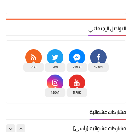
التواصل الإجتماعي
200
200
21000
12101
15044
5.79K
مشاركات عشوائية
مشاركات عشوائية [رأسي]