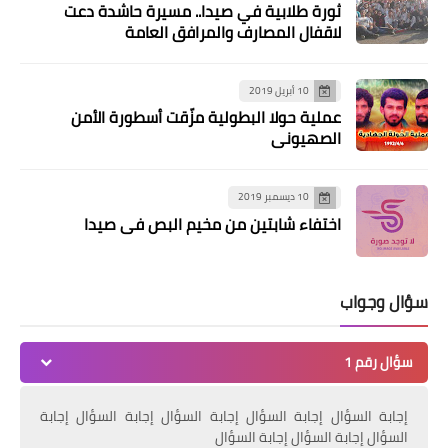
الله
ثورة طلابية في صيدا.. مسيرة حاشدة دعت
لاقفال المصارف والمرافق العامة
10 أبريل 2019
عملية حولا البطولية مزّقت أسطورة الأمن
الصهيوني
10 ديسمبر 2019
اختفاء شابتين من مخيم البص في صيدا
محطات
وفد من حز♡ب الله ممثلاً السيد نص~ر الله
و شخصيات عزت عائلة الأسير سكاف
سؤال وجواب
بشقيقته في المنية
سؤال رقم 1
إجابة السؤال إجابة السؤال إجابة السؤال إجابة السؤال إجابة
السؤال إجابة السؤال إجابة السؤال