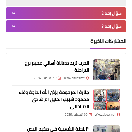
سؤال رقم 2
سؤال رقم 3
منوعات
المشاركات الأخيرة
*⛽ جـدول جـديـد لأســعــار
الـمــحـــروقـــات ⛽*
الحرب تزيد معاناة أهالي مخيم برج
البراجنة
Www.albuss.net
10 أغسطس 2026
جنازة المرحومة بإذن الله الحاجة وفاء
محمود شبيب الخليل ام شادي
الصالحاني
Www.albuss.net
09 أغسطس 2026
منوعات
*اللجنة الشعبية في مخيم البص