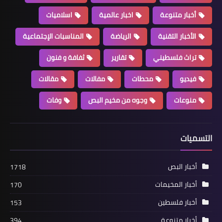
أخبار متنوعة
اخبار عالمية
اسلاميات
الأخبار التقنية
الرياضة
المناسبات الإجتماعية
تراث فلسطيني
تقارير
ثفافة و فنون
فيديو
محطات
مفالات
مقالات
منوعات
منوعات
وجوه من مخيم البص
وفات
*⚽التدخين ممنوع في ملاعب كأس العالم
2022 في قطر*
التسميات
أخبار البص
1718
أخبار المخيمات
170
أخبار فلسطين
153
أخبار متنوعة
394