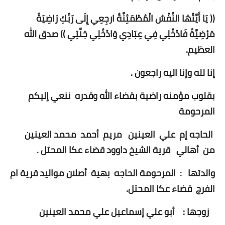
(( يَا أَيَّتُهَا النَّفْسُ الْمُطْمَئِنَّةُ ارجِعِي إِلَى رَبِّكِ رَاضِيَةً
مَرْضِيَّةً فَادْخُلِي فِي عِبَادِي وَادْخُلِي جَنَّتِي )) صدق الله
العظيم.
إنا لله وإنا اليه راجعون .
بقلوب مؤمنه راضية بقضاء الله وقدره ننعي إليكم
المرحومة
الحاجه إم علي العينين مريم أحمد محمد العينين
من أهالي قرية الشيخ داوود قضاء عكا المحتل .
والدتها : المرحومة الحاجه بهية أصلان مواليد قرية ام
الفرج قضاء عكا المحتل.
زوجها : أبو علي إسماعيل علي محمد العينين