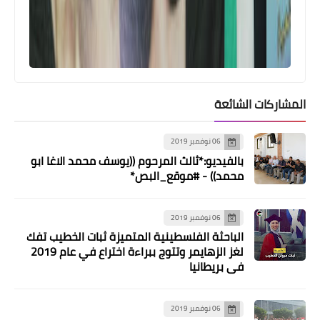
المشاركات الشائعة
06 نوفمبر 2019
بالفيديو:*ثالث المرحوم ((يوسف محمد الاغا ابو
محمد)) - #موقع_البص*
06 نوفمبر 2019
الباحثة الفلسطينية المتميزة ثبات الخطيب تفك
لغز الزهايمر وتتوج ببراءة اختراع في عام 2019
في بريطانيا
وفات
حركة فتح تنعي الفقيد محمد سعيد عبد
06 نوفمبر 2019