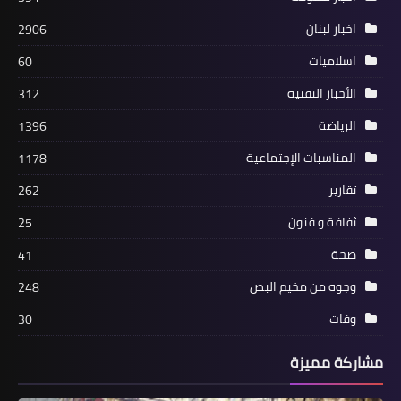
اخبار لبنان
2906
أخبار البص
اسلاميات
60
المبادرة جمعتنا بتوحدنا تستكمل دهن
الأخبار التقنية
312
ازقة المخيم
الرياضة
1396
المناسبات الإجتماعية
1178
تقارير
262
ثفافة و فنون
25
صحة
41
وجوه من مخيم البص
248
وفات
30
أخبار البص
طلائع حرب التحرير الشعبية قوات الصاعقة
مشاركة مميزة
وشعبة فلسطين في لبنان تقيم حفل