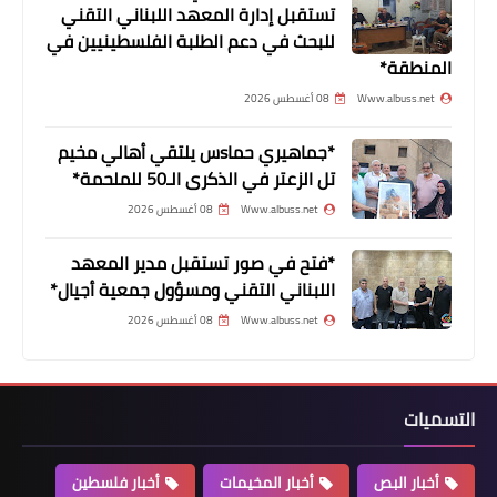
*القائد العسكري والتنظيمي لحركة فتح
تستقبل إدارة المعهد اللبناني التقني
للبحث في دعم الطلبة الفلسطينيين في
في منطقة صور يتقدم بالشكر لكل من
المنطقة*
شارك ذكرى است♡شهاد الرمز ابو عمار*
Www.albuss.net
08 أغسطس 2026
*جماهيري حماsس يلتقي أهالي مخيم
تل الزعتر في الذكرى الـ50 للملحمة*
Www.albuss.net
08 أغسطس 2026
*فتح في صور تستقبل مدير المعهد
اللبناني التقني ومسؤول جمعية أجيال*
Www.albuss.net
08 أغسطس 2026
مقالات
جهود دولية وقرارات مهمة لمناصرة
التسميات
الحقوق الفلسطينيةبقلم : سري القدوة
أخبار البص
أخبار المخيمات
أخبار فلسطين