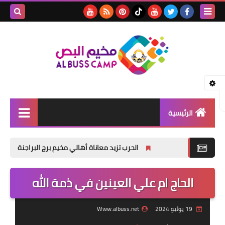
بحث هذه
المدونة
الإلكتروني
الرئيسية
الأخبار
الحرب تزيد معاناة أهالي مخيم برج البراجنة
جنازة الم
مقالات
الحاج ام علي العينين في ذمة الله
تقارير
ثفافة و فنون
19 يوليو 2024
Www.albuss.net
المناسبات الإجتماعية