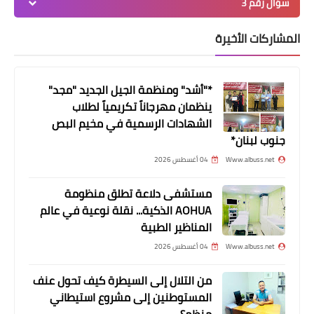
سؤال رقم 3
المشاركات الأخيرة
من هنا وهناك
معاهد الآفاق توقع بروتوكول تعاون مع
"جامعة أمير كبير
*"أشد" ومنظمة الجيل الجديد "مجد"
ينظمان مهرجاناً تكريمياً لطلاب
الشهادات الرسمية في مخيم البص
جنوب لبنان*
Www.albuss.net
04 أغسطس 2026
مستشفى دلاعة تطلق منظومة
AOHUA الذكية... نقلة نوعية في عالم
المناظير الطبية
Www.albuss.net
04 أغسطس 2026
أخبار البص
من التلال إلى السيطرة كيف تحول عنف
حركة فتح وفصائل م.ت.ف في صور
المستوطنين إلى مشروع استيطاني
يقدمان التهاني بعيد الميلاد المجيد