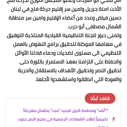
الاخ فتحي أبو العردات وعضو المجلس الثوري لحركة فتح
الأخت امنة جبريل وامين سر إقليم حركة فتح في لبنان
حسين فياض وعدد من أعضاء الإقليم وامين سر منطقة
الشمال مصطفى أبو حرب.
وتمنى دبور للجنة التنظيمية القيادية المنتخبة التوفيق
في مهامها الموكلة لتحقيق برامج النهوض بالعمل
التنظيمي الى مستوى تضحيات ودماء قادتنا الأوائل
والحفاظ على التزامنا بعهد الاستمرار بالثورة حتى
تحقيق النصر وتحقيق الأهداف بالاستقلال والحرية
والعودة التي انطلقوا واستشهدوا لأجلها.
شاهد أيضًا
*"أشد" ومنظمة الجيل الجديد "مجد" ينظمان مهرجاناً
تكريمياً لطلاب الشهادات الرسمية في مخيم البص جنوب