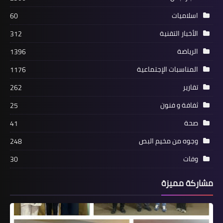
*الحاج سيف الدين رشيد بشكار في ذمة
اسلاميات
60
الله*
الأخبار التقنية
312
الرياضة
1396
المناسبات الإجتماعية
1176
تقارير
262
ثفافة و فنون
25
صحة
41
وجوه من مخيم البص
248
أخبار البص
وفات
30
مركز حمزة الطبي ينظم محاضرة صحية
مشاركة مميزة
حول مرض السكري.