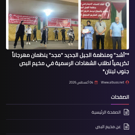
اسلاميات
*"أشد" ومنظمة الجيل الجديد "مجد" ينظمان مهرجاناً
*مفتي صيدا يستقبل عضو المجلس
تكريمياً لطلاب الشهادات الرسمية في مخيم البص
التشريعي الفلسطيني الدكتور مروان
جنوب لبنان*
أبوراس*
Www.albuss.net
04 أغسطس 2026
الصفحات
الصفحة الرئيسية
عن مخيم البص