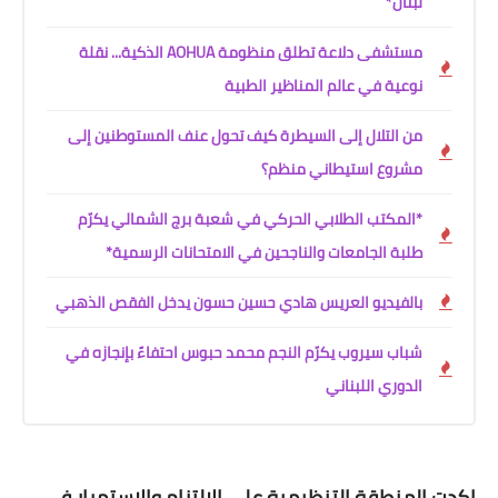
لبنان*
مستشفى دلاعة تطلق منظومة AOHUA الذكية... نقلة
نوعية في عالم المناظير الطبية
من التلال إلى السيطرة كيف تحول عنف المستوطنين إلى
مشروع استيطاني منظم؟
*المكتب الطلابي الحركي في شعبة برج الشمالي يكرّم
طلبة الجامعات والناجحين في الامتحانات الرسمية*
بالفيديو العريس هادي حسين حسون يدخل الفقص الذهبي
شباب سيروب يكرّم النجم محمد حبوس احتفاءً بإنجازه في
الدوري اللبناني
اكدت المنطقة التنظيمية على الالتزام والاستمرار في