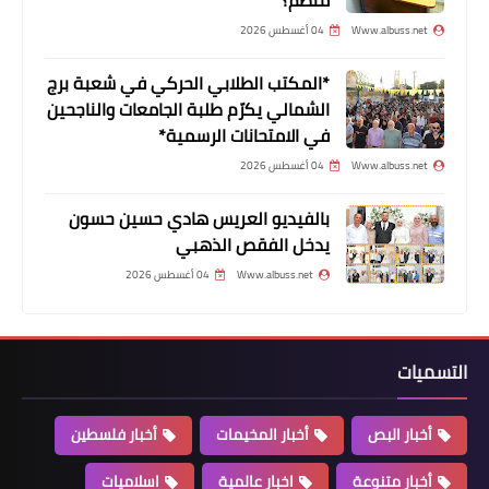
منظم؟
Www.albuss.net
04 أغسطس 2026
*المكتب الطلابي الحركي في شعبة برج
الشمالي يكرّم طلبة الجامعات والناجحين
في الامتحانات الرسمية*
Www.albuss.net
04 أغسطس 2026
بالفيديو العريس هادي حسين حسون
يدخل الفقص الذهبي
الأخبار التقنية
Www.albuss.net
04 أغسطس 2026
ميزة جديدة من تليغرام على مختلف
المنصات
التسميات
أخبار البص
أخبار المخيمات
أخبار فلسطين
أخبار متنوعة
اخبار عالمية
اسلاميات