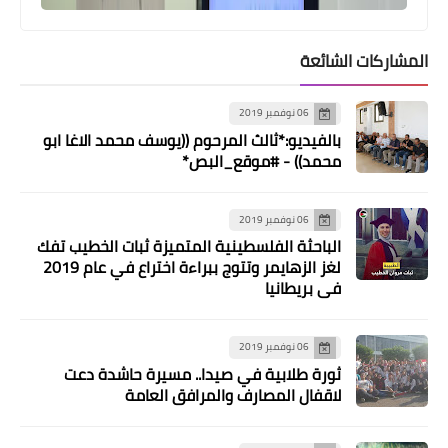
أخبار البص
المشاركات الشائعة
فرن الامين يعيد إفتتاحه بحلته الجديدة
06 نوفمبر 2019
بالفيديو:*ثالث المرحوم ((يوسف محمد الاغا ابو
محمد)) - #موقع_البص*
06 نوفمبر 2019
الباحثة الفلسطينية المتميزة ثبات الخطيب تفك
لغز الزهايمر وتتوج ببراءة اختراع في عام 2019
في بريطانيا
أخبار البص
06 نوفمبر 2019
*مؤسسة حشوش توزع الهدايا بمناسبة
ثورة طلابية في صيدا.. مسيرة حاشدة دعت
عيد الميلاد*
لاقفال المصارف والمرافق العامة