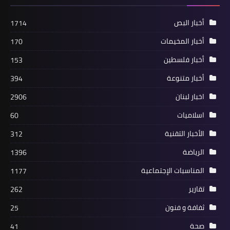
أخبار المخيمات
أخبار البص
1714
(شاهد): 150منزلاً في مخيم الرشيدية
أخبار المخيمات
170
مهدداً بالانهيار بسبب أمواج البحر
أخبار فلسطين
153
والعواصف
أخبار متنوعة
394
اخبار لبنان
2906
اسلاميات
60
الأخبار التقنية
312
الرياضة
1396
المناسبات الإجتماعية
1177
تقارير
262
ثفافة و فنون
25
مقالات
صحة
أسرانا البواسل أسطورة صمود
41