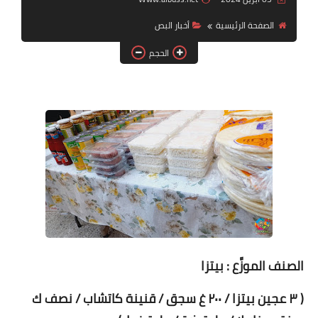
الصفحة الرئيسية
أخبار البص
لك سيدتي
الحجم
الصنف الموزَّع : بيتزا
( ٣ عجين بيتزا / ٢٠٠ غ سجق / قنينة كاتشاب / نصف ك