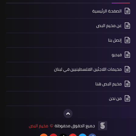
الصفحة الرئيسية
عن مخيم البص
مقالات
إتصل بنا
في حضرة موت المناضلين في ليل حزين
فيديو
حالك بقلم: علي الصالحاني
مخيمات اللاجئين الفلسطينيين في لبنان
مخيم البص هنا
من نحن
منوعات
جميع الحقوق محفوظة
مخيم البص
©
*البيان الختامي الصادر عن الندوة