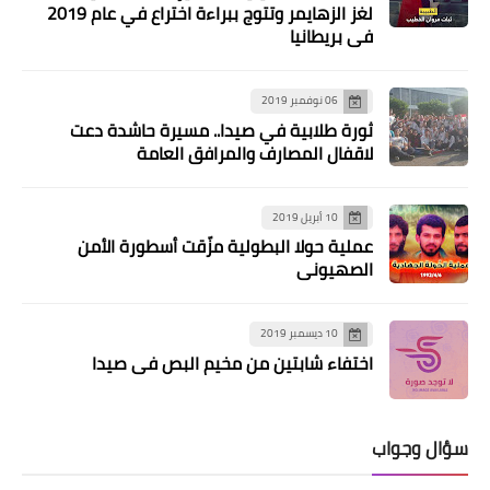
الشهيد الفلسطيني
لغز الزهايمر وتتوج ببراءة اختراع في عام 2019
في بريطانيا
06 نوفمبر 2019
ثورة طلابية في صيدا.. مسيرة حاشدة دعت
لاقفال المصارف والمرافق العامة
10 أبريل 2019
عملية حولا البطولية مزّقت أسطورة الأمن
الصهيوني
أخبار فلسطين
10 ديسمبر 2019
البطش يلتقي بشور في بيروت
اختفاء شابتين من مخيم البص في صيدا
سؤال وجواب