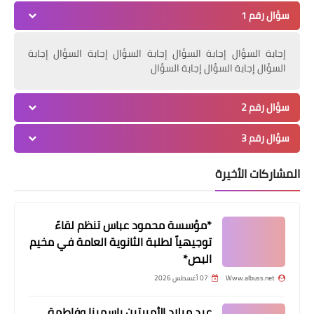
سؤال رقم 1
إجابة السؤال إجابة السؤال إجابة السؤال إجابة السؤال إجابة
السؤال إجابة السؤال إجابة السؤال
أخبار متنوعة
سؤال رقم 2
وفد من "فتح" زار منزل الأسير يحيى
سكاف في طرابلس
سؤال رقم 3
المشاركات الأخيرة
*مؤسسة محمود عباس تنظم لقاءً
توجيهياً لطلبة الثانوية العامة في مخيم
البص*
Www.albuss.net
07 أغسطس 2026
عيد ميلاد الأميرتين ياسمينا وفاطمة