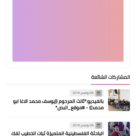
أخبار متنوعة
لقاء لبناني فلسطيني في صيدا لبحث أمن
المخيمات واستقرارها
المشاركات الشائعة
06 نوفمبر 2019
بالفيديو:*ثالث المرحوم ((يوسف محمد الاغا ابو
محمد)) - #موقع_البص*
أخبار فلسطين
فتح" تُكلِّل بالزهور النّصب التذكاري
06 نوفمبر 2019
لشهداء مدينة صيدا بمناسبة يوم
الباحثة الفلسطينية المتميزة ثبات الخطيب تفك