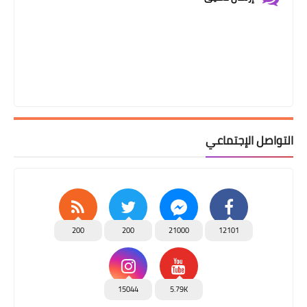
التواصل الإجتماعي
200
200
21000
12101
15044
5.79K