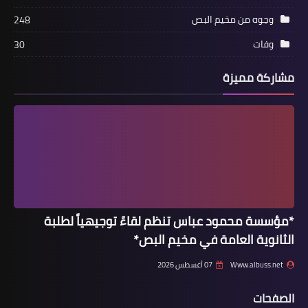
وجوه من مخيم البص
248
وفات
30
مشاركة مميزة
أخبار فلسطين
رئيسة مجلس نواب البحرين تؤكد مواقف
بلادها الداعمة للقضية الفلسطينية
*مؤسسة محمود عباس تنظم لقاءً توجيهياً لطلبة
الثانوية العامة في مخيم البص*
Www.albuss.net
07 أغسطس 2026
الصفحات