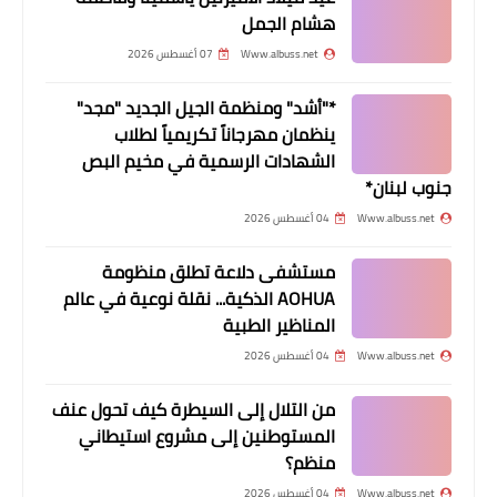
أخبار متنوعة
هشام الجمل
امطار غزيرة تلحق اضرارا جسيمة بمطعم
Www.albuss.net
07 أغسطس 2026
في صور
*"أشد" ومنظمة الجيل الجديد "مجد"
ينظمان مهرجاناً تكريمياً لطلاب
الشهادات الرسمية في مخيم البص
جنوب لبنان*
Www.albuss.net
04 أغسطس 2026
مستشفى دلاعة تطلق منظومة
AOHUA الذكية... نقلة نوعية في عالم
المناظير الطبية
أخبار فلسطين
Www.albuss.net
04 أغسطس 2026
حركة “BDS” تكبد الاحتلال الاسرائيلي
من التلال إلى السيطرة كيف تحول عنف
خسائر مالية كبيرة في الجليل الأعلى
المستوطنين إلى مشروع استيطاني
منظم؟
Www.albuss.net
04 أغسطس 2026