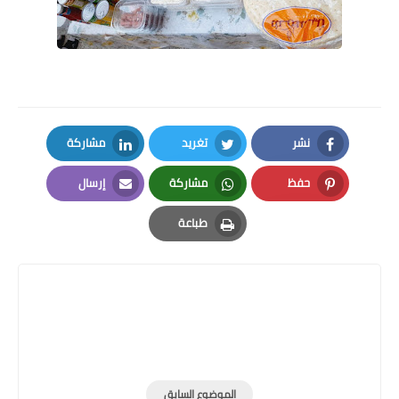
نشر
تغريد
مشاركة
LinkedIn
Twitter
Facebook
حفظ
مشاركة
إرسال
Email
Whatsapp
Pinterest
طباعة
Print
الموضوع السابق