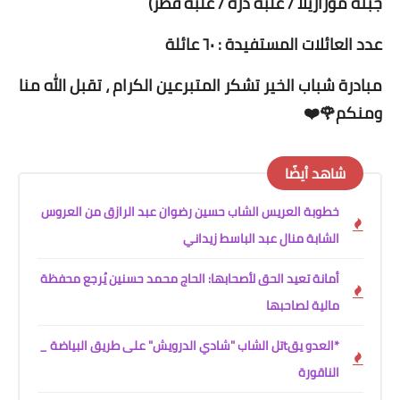
جبنة موزاريلا / علبة ذرة / علبة فطر)
عدد العائلات المستفيدة : ٦٠ عائلة
مبادرة شباب الخير تشكر المتبرعين الكرام ، تقبل الله منا
ومنكم🌹❤️
شاهد أيضًا
خطوبة العريس الشاب حسين رضوان عبد الرازق من العروس
الشابة منال عبد الباسط زيداني
أمانة تعيد الحق لأصحابها: الحاج محمد حسنين يُرجع محفظة
مالية لصاحبها
*العدو يقtتل الشاب "شادي الدرويش" على طريق البياضة _
الناقورة