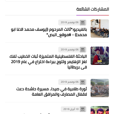
المشاركات الشائعة
06 نوفمبر 2019
بالفيديو:*ثالث المرحوم ((يوسف محمد الاغا ابو
محمد)) - #موقع_البص*
06 نوفمبر 2019
الباحثة الفلسطينية المتميزة ثبات الخطيب تفك
لغز الزهايمر وتتوج ببراءة اختراع في عام 2019
في بريطانيا
06 نوفمبر 2019
ثورة طلابية في صيدا.. مسيرة حاشدة دعت
لاقفال المصارف والمرافق العامة
10 أبريل 2019