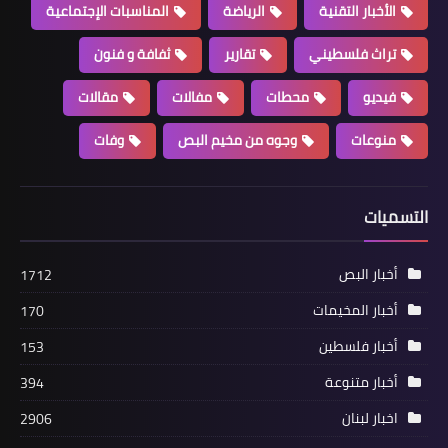
الأخبار التقنية
الرياضة
المناسبات الإجتماعية
تراث فلسطيني
تقارير
ثفافة و فنون
فيديو
محطات
مفالات
مقالات
منوعات
وجوه من مخيم البص
وفات
أخبار ‏البص
التسميات
قوات الأمن الوطني قيادة منطقة صور
تلتقي السفير الأسعد في سفارة دولة
أخبار البص
1712
فلسطين
أخبار المخيمات
170
أخبار فلسطين
153
أخبار متنوعة
394
اخبار لبنان
2906