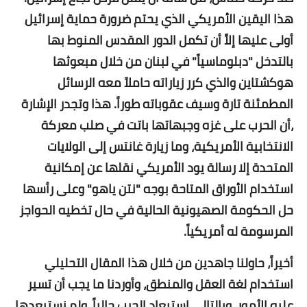
هذا اليقين الأمريكي الذي يحتم ضرورة حماية إسرائيل
أولى عليها إلاَّ أن تكمل الدور المقدس المنوط بها
بالتدخل "دبلوماسياً" في لبنان من خلال مبعوثها
هوكشتاين والذي كرر زياراته حاملاً معه الرسائل
المطمئنة تارة وسيف عقوباته طوراً. هذا وتجدر الإشارة
،أن الحرب على غزه وجبهاتها باتت في صلب معركة
الانتخابية الأمريكية، وما زيارة غانتس إلى الولايات
المتحدة إلا رسالة يود الأمريكي نقلها عن إمكانية
استخدام الأوراق المتاحة بوجه "نتن ياهو" وعلى رأسها
حل الحكومة الصهيونية الحالية في حال تخطيه الحواجز
المرسومة له أمريكياً.
أخيراً، حاولنا جاهدين من خلال هذا المقال التحليلي
استخدام لغة العقل والمنطق، وأوردنا ما يجب أن تسير
عليه الأمور، وبالتالي استبعاد الحرب حالياً، ولم نستبعدها