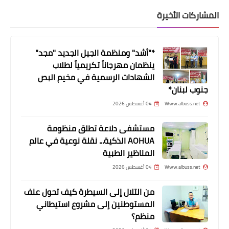
المشاركات الأخيرة
*"أشد" ومنظمة الجيل الجديد "مجد"
ينظمان مهرجاناً تكريمياً لطلاب
الشهادات الرسمية في مخيم البص
جنوب لبنان*
أخبار ‏البص
Www.albuss.net
04 أغسطس 2026
احمد محمد طه ش♡هيدا
مستشفى دلاعة تطلق منظومة
AOHUA الذكية... نقلة نوعية في عالم
المناظير الطبية
Www.albuss.net
04 أغسطس 2026
من التلال إلى السيطرة كيف تحول عنف
المستوطنين إلى مشروع استيطاني
منظم؟