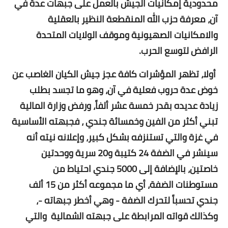
محدودية إمكانيات الجيش بالعمل على جبهات عدة في
آن، معرفة حزب الله المنقطعة النظير بالعقلية
والامكانيات الصهيونية وموقف الولايات المتحدة
الرافض لتوسع الحرب.
أولا، تظهر المؤشرات كافة عجز جيش الكيان الغاصب عن
خوض عدة حروب فعلية في آن، وهو ما تجسد بطلب
زيادة عديده بقدر خمسة عشر ألفاً، ورفض وزارة المالية
تبني أكثر من الفين وخمسائة جندي ، فجبهته الأساسية
في غزة والتي تستنزفه بشكل كبير، وإعلانه نيته أنه
سينشر في الضفة 24 كتيبة و20 سرية ووحدتين
خاصتين، بالإضافة إلى 5000 جندي احتياط من
مستوطنات الضفة، أي ما مجموعه أكثر من 15 ألف
جندي تحسباً لتحرك الضفة - وهي أخطر جبهاته -،
وكذالك قواته المرابطة على جبهته الشمالية والتي