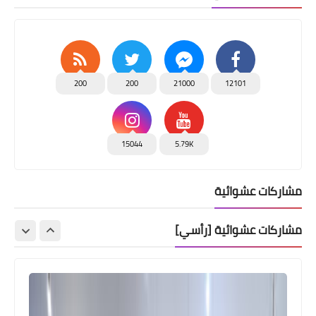
200
200
21000
12101
15044
5.79K
مشاركات عشوائية
مشاركات عشوائية [رأسي]