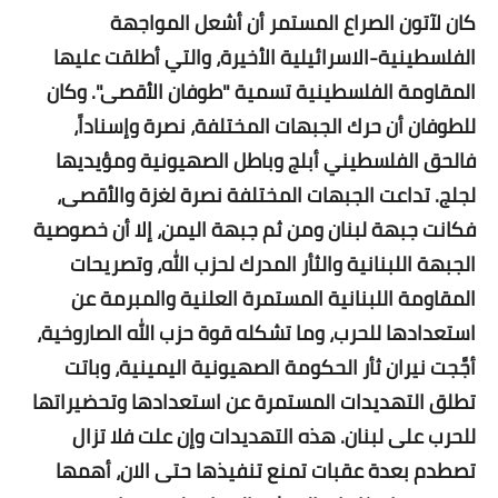
كان لآتون الصراع المستمر أن أشعل المواجهة
الفلسطينية-الاسرائيلية الأخيرة، والتي أطلقت عليها
المقاومة الفلسطينية تسمية "طوفان الأقصى". وكان
للطوفان أن حرك الجبهات المختلفة، نصرة وإسناداً،
فالحق الفلسطيني أبلج وباطل الصهيونية ومؤيديها
لجلج. تداعت الجبهات المختلفة نصرة لغزة والأقصى،
فكانت جبهة لبنان ومن ثم جبهة اليمن، إلا أن خصوصية
الجبهة اللبنانية والثأر المدرك لحزب الله، وتصريحات
المقاومة اللبنانية المستمرة العلنية والمبرمة عن
استعدادها للحرب، وما تشكله قوة حزب الله الصاروخية،
أجَّجت نيران ثأر الحكومة الصهيونية اليمينية، وباتت
تطلق التهديدات المستمرة عن استعدادها وتحضيراتها
للحرب على لبنان. هذه التهديدات وإن علت فلا تزال
تصطدم بعدة عقبات تمنع تنفيذها حتى الان، أهمها