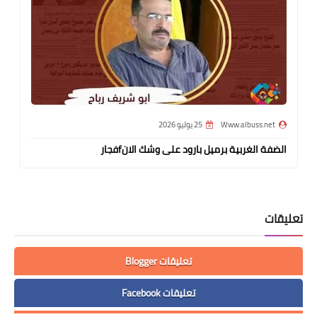
Www.albuss.net
25 يوليو 2026
الضفة الغربية برميل بارود على وشك الانfفجار
تعليقات
تعليقات Blogger
تعليقات Facebook