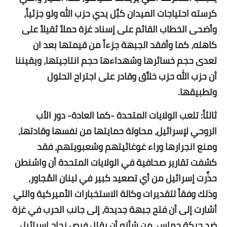
كرسته احتياجات الميدان كبَّل يدي حزب الله ولو جزئياً،
وأضحى الخطاب القائم على إسناد غزة حملاً ثقيلاً على
كاهله، كما وأفقد الجبهة جزءاً من قيمتها بعد ان
تعدى حجم خسائرها وشهداءها حجم انتاجيتها، ويقيننا
أن حزب الله حزب خلاَّق وقادر على اجتراح الحلول
وتطبيقها.
ثالثاً: تلعب الولايات المتحدة -كما العادة- دور الأب
الروحي لإسرائيل، محاولة حمايتها من نفسها وقادتها،
ومنع انجرارها وراء غوغائيتهم وشعبويتهم، فقد
كشفت تقارير صحافية في الولايات المتحدة أن واشنطن
حذَّرت إسرائيل من أي تصعيد كبير في لبنان المُجاور،
وذلك وفقاً لتقديرات وكالة الاستخبارات الأميركية والتي
أشارت إلى أن فتح جبهة جديدة، إلى جانب الحرب في غزة
ضد حركة حماس، من شأنه أن يقلل فرص نجاح إسرائيل.