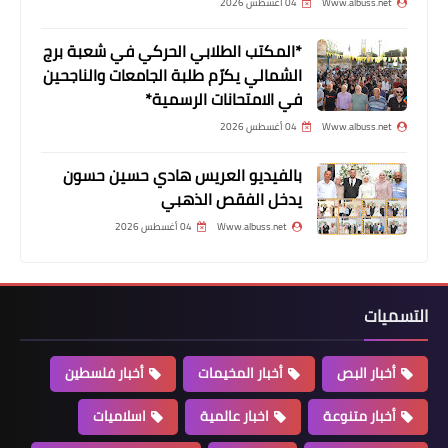
Www.albuss.net
04 أغسطس 2026
أخبار ‏البص
*المكتب الطلابي الحركي في شعبة برج
*امرأة سورية تعترف بقtتل طفلَيها في
الشمالي يكرّم طلبة الجامعات والناجحين
الحدت.. وشعبة المعلومات تكشف
في الامتحانات الرسمية*
تفاصيل الجريمة*
Www.albuss.net
04 أغسطس 2026
بالفيديو العريس هادي حسين حسون
يدخل الفقص الذهبي
Www.albuss.net
04 أغسطس 2026
التسميات
أخبار ‏البص
ليلة مرعبة في مخيم الرشيدية جراء
أخبار البص
أخبار المخيمات
أخبار فلسطين
قصف محيطه وسط تصاعد النزوح وارتفاع
أخبار متنوعة
اخبار عالمية
اسلاميات
المناشدات لـ "أونروا"