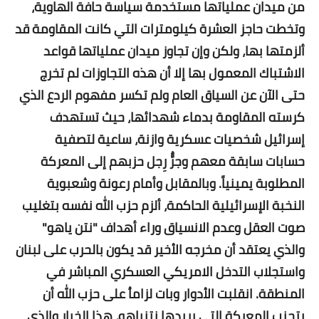
من ميدان عملياتها مستخدمة سياسة حافة الهاوية،
وتخطت حاجز العشرة كيلومترات التي كانت المقاومة قد
ألزمتها بها، ولكن وإن تجاوز ميدان عملياتها قواعد
الاشتباك المعمول بها إلا أن هذه التجاوزات لم تخرج
حتى الآن عن السياق العام ولم تكسر مفهوم الردع الذي
كرسته المقاومة بدماء شهدائها، حيث تستهدف
إسرائيل شخصيات عسكرية وازنة، ساعية لتصفية
حسابات سابقة معهم وجرًُّ رِجل حزبهم إلى المعركة
المطلوبة يمينياً. وبالمقابل وأمام رعونة وشعبوية
النخبة الإسرائيلية الحاكمة، ألزم حزب الله نفسه بتغليب
صوت العقل وعدم الانسياق وراء أهداف "نتن ياهو"
والذي يعتقد أن مخرجه الأخير قد يكون بالحرب على لبنان
واستجلاب التدخل الامريكي العسكري المباشر في
المنطقة. انقلبت الأدوار وبات لزاماُ على حزب الله أن
يتجنب المعركة التي يريدها نتنياهو، هذا الخيار والذي