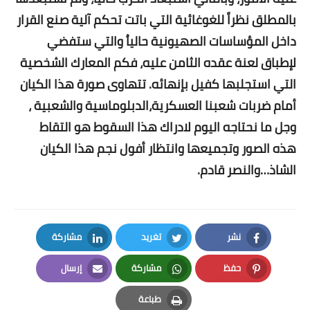
بالمطلق نظراً للغوغائية التي باتت تحكم آلية صنع القرار
داخل المؤساسات الصهيونية حالياُ والتي ستفضي
لإطباق لعنة عقده الثامن عليه، فكم المعارك الشخصية
التي استجلبها كفيل بإنهائه. تتهاوى صورة هذا الكيان
أمام ضربات شعبنا العسكرية،الدبلوماسية والشعبية ،
وجل ما نحتاجه اليوم لادراك هذا السقوط هو التقاط
هذه الصور وتجميعها وانتظار أفول نجم هذا الكيان
الشاذ…والنصر قادم.
نشر
تغريد
مشاركة
LinkedIn
Twitter
Facebook
حفظ
مشاركة
إرسال
Email
Whatsapp
Pinterest
طباعة