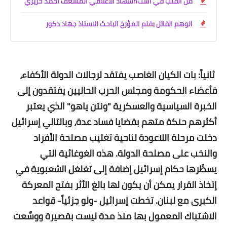
من القلب في استhشهاد الاعلامي المسعف احمد حريري
الوهم القاتل بقلم المؤرخ الباحث الاستاذ جهاد دكور
ثانياً: بات الكيان الغاصب يفتقد لرجالات الدولة الأكفاء،
فأعضاء الحكومة ومجلس الحرب الحاليين يفتقدون إلى
الخبرة السياسية والعسكرية "ونتن ياهو" الذي يعتبر
أكثرهم حنكة متهم بقضايا فساد عدة، وبالتالي إسرائيل
دخلت مرحلة اللاعودة لناحية تغليب مصلحة الأفراد
والنخب على مصلحة الدولة. هذه الغوغائية التي
يسطِّرها حكام إسرائيل إضافة إلى تغلغل الشعبوية في
إتخاذ القرار يمكن أن يكون لها بالغ الأثر بفتح المعركة
الكبرى مع لبنان. تخطت إسرائيل -ولو جزئياً- قواعد
الاشتباك المعمول بها منذ مدة ليست بقصيرة ووسَّعت