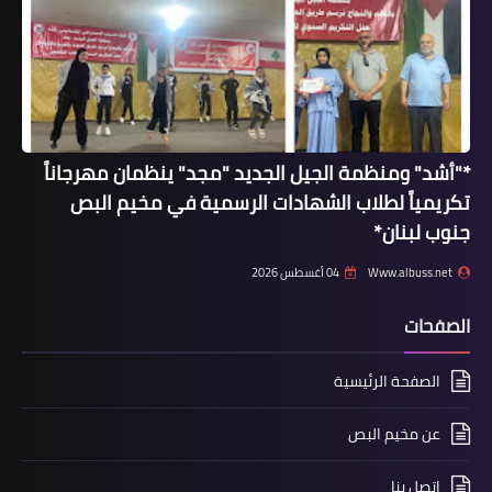
الفلسطيني في نيكاراغوا بحضور رسمي
واسع*
*"أشد" ومنظمة الجيل الجديد "مجد" ينظمان مهرجاناً
تكريمياً لطلاب الشهادات الرسمية في مخيم البص
جنوب لبنان*
Www.albuss.net
04 أغسطس 2026
أخبار ‏البص
الصفحات
يوم الأسير الفلسطيني وجعٌ يتصاعد خلف
القضبان وصمت العالم تحت المجهر بقلم
الصفحة الرئيسية
الدكتور وسيم وني
عن مخيم البص
إتصل بنا