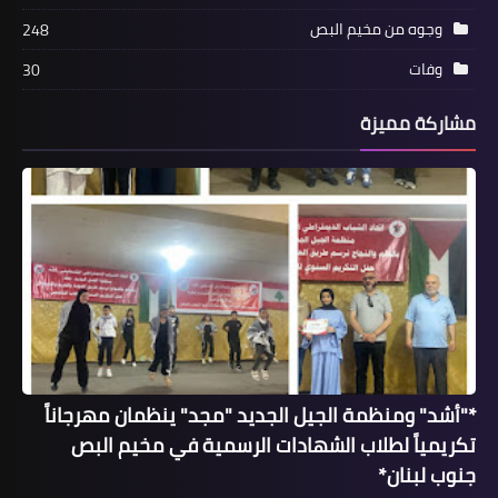
و كانت القيادات بقلم رضوان عبد الله
وجوه من مخيم البص
248
وفات
30
مشاركة مميزة
مقالات
سياسة العزل إعدامٌ للنفس وإزهاقٌ للروح
(4)
*"أشد" ومنظمة الجيل الجديد "مجد" ينظمان مهرجاناً
تكريمياً لطلاب الشهادات الرسمية في مخيم البص
جنوب لبنان*