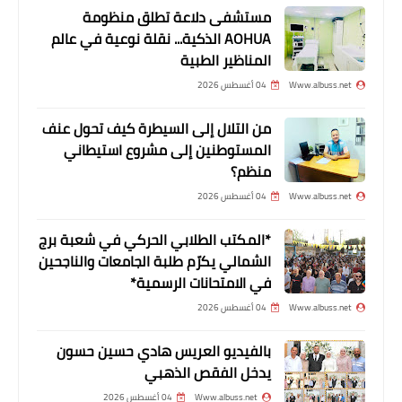
مستشفى دلاعة تطلق منظومة
أخبار البص
AOHUA الذكية... نقلة نوعية في عالم
عيد ميلاد الطفلين ابراهيم ومحمد
المناظير الطبية
محمود حلاوي
Www.albuss.net
04 أغسطس 2026
من التلال إلى السيطرة كيف تحول عنف
المستوطنين إلى مشروع استيطاني
منظم؟
Www.albuss.net
04 أغسطس 2026
*المكتب الطلابي الحركي في شعبة برج
الشمالي يكرّم طلبة الجامعات والناجحين
في الامتحانات الرسمية*
Www.albuss.net
04 أغسطس 2026
أخبار المخيمات
الفرقان تصرف مبالغ استشفاء طلبات
بالفيديو العريس هادي حسين حسون
شهر 8/2015 للنازحين السوريين
يدخل الفقص الذهبي
Www.albuss.net
04 أغسطس 2026