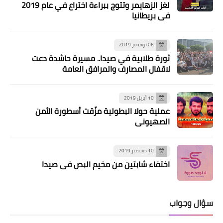
ازياء محجبات بألوان الباستيل لإطلالة
لغز الزهايمر وتتوج ببراءة اختراع في عام 2019
هادئة
في بريطانيا
06 نوفمبر 2019
ثورة طلابية في صيدا.. مسيرة حاشدة دعت
لاقفال المصارف والمرافق العامة
10 أبريل 2019
عملية حولا البطولية مزّقت أسطورة الأمن
الصهيوني
مقالات
10 ديسمبر 2019
سياسة العزل إعدامٌ للنفس وإزهاقٌ للروح
اختفاء شابتين من مخيم البص في صيدا
(4) بقلم د. مصطفى يوسف اللداوي
سؤال وجواب