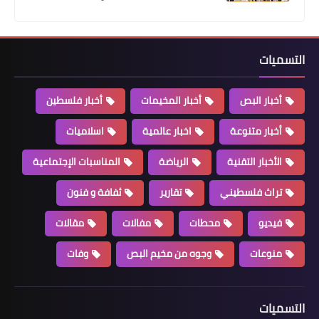
التسميات
أخبار البص
أخبار المخيمات
أخبار فلسطين
أخبار متنوعة
اخبار عالمية
اسلاميات
أخبار متنوعة
الأخبار التقنية
الرياضة
المناسبات الإجتماعية
ثقافة وفن : مسرح إسطنبولي ينظم ورشة
تراث فلسطيني
تقارير
ثفافة و فنون
مع الممثل الجزائري مصطفى صفراني
فيديو
محطات
مفالات
مقالات
منوعات
وجوه من مخيم البص
وفات
التسميات