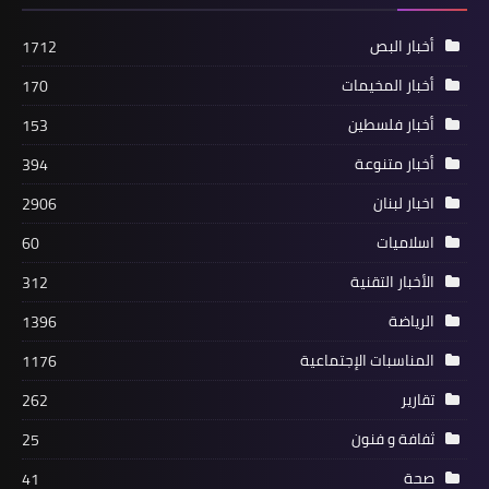
أخبار البص
1712
أخبار المخيمات
170
أخبار البص
أخبار فلسطين
153
الحفل الختامي لنشاط "نلتقي لنرتقي"
في مخيم البص
أخبار متنوعة
394
اخبار لبنان
2906
اسلاميات
60
الأخبار التقنية
312
الرياضة
1396
المناسبات الإجتماعية
1176
تقارير
262
ثفافة و فنون
25
مقالات
صحة
41