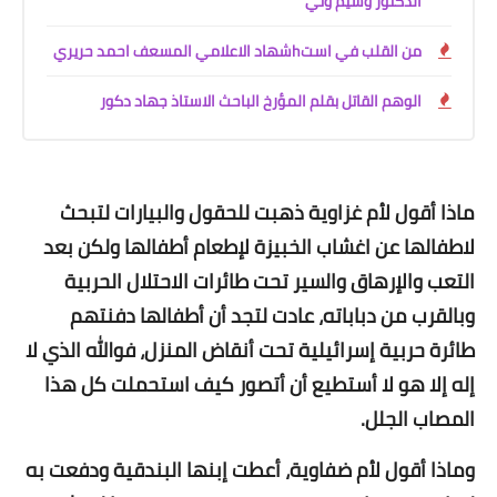
الدكتور وسيم وني
من القلب في استhشهاد الاعلامي المسعف احمد حريري
الوهم القاتل بقلم المؤرخ الباحث الاستاذ جهاد دكور
ماذا أقول لأم غزاوية ذهبت للحقول والبيارات لتبحث
لاطفالها عن اغشاب الخبيزة لإطعام أطفالها ولكن بعد
التعب والإرهاق والسير تحت طائرات الاحتلال الحربية
وبالقرب من دباباته، عادت لتجد أن أطفالها دفنتهم
طائرة حربية إسرائيلية تحت أنقاض المنزل، فوالله الذي لا
إله إلا هو لا أستطيع أن أتصور كيف استحملت كل هذا
المصاب الجلل.
وماذا أقول لأم ضفاوية، أعطت إبنها البندقية ودفعت به