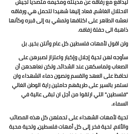
ليدافع مع رفاقه عن مدينته ومخيمه متصديا لجيش
الاحتلال الغاشم، فعاد إليها شهيدا لتحمل هي ورفاقه
نعشه الطاهر على اكتافها وتمشي به إلى قبره وكأنها
ذاهبة الى حفلة زفافه.
ولن اقول لأمهات فلسطين كل عام وأنتن بخير، بل
سأوجه لهن تحية إجلال وإكبار واعتزاز لصبرهن على
الصعاب وتماسكهن عند الشدائد، ولكن نعاهدهن أن
نحافظ على العهد والقسم ونصون دماء الشهداء وان
نستمر بالسير على طريقهم حاملين راية الوطن الغالي
"فلسطين" التي ارتقوا من أجل ان تبقى عالية في
السماء.
تحية لأمهات الشهداء على تحملهن كل هذه المصائب
والألام، تحية فخر إلى كل أمهات فلسطين، وتحية محبة