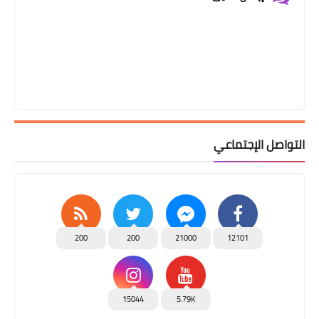
التواصل الإجتماعي
200
200
21000
12101
15044
5.79K