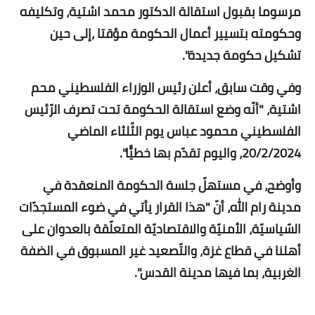
مرسوما بقبول استقالة الدكتور محمد اشتية، وتكليفه
وحكومته بتسيير أعمال الحكومة مؤقتا ،إلى حين
تشكيل حكومة جديدة".
وفي وقت سابق، أعلن رئيس الوزراء ال​فلسطين​ي ​محم
اشتية​، "أنّه وضع استقالة الحكومة تحت تصرف الرّئيس
الفلسطيني ​محمود عباس​ يوم الثّلثاء الماضي
20/2/2024، واليوم تقدّم بها خطيًّا".
وأوضح، في مستهلّ جلسة الحكومة المنعقدة في
مدينة ​رام الله​، أنّ "هذا القرار يأتي في ضوء المستجدّات
السّياسيّة، الأمنيّة والاقتصاديّة المتعلّقة بالعدوان على
أهلنا في قطاع ​غزة​، والتّصعيد غير المسبوق في ​الضفة
الغربية​، بما فيها مدينة ​القدس​".