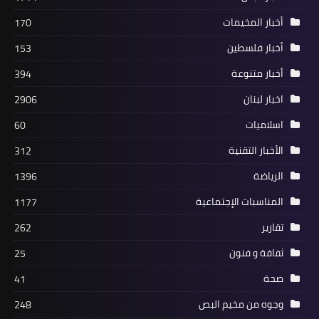
أخبار البص
أخبار المخيمات
170
أمسية تأبين للش*هيد فتح الشريف في
أخبار فلسطين
153
مخيم البص جنوبي لبنان
أخبار متنوعة
394
اخبار لبنان
2906
اسلاميات
60
الأخبار التقنية
312
الرياضة
1396
المناسبات الإجتماعية
1177
تقارير
262
منوعات
ثفافة و فنون
25
ابو العردات على رأس وفد من الحركة
صحة
41
يعزّي بالعقيد مصطفى محمد مصطفى
وجوه من مخيم البص
248