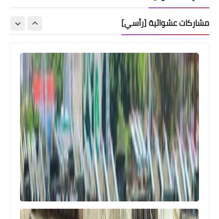
مشاركات عشوائية [رأسي]