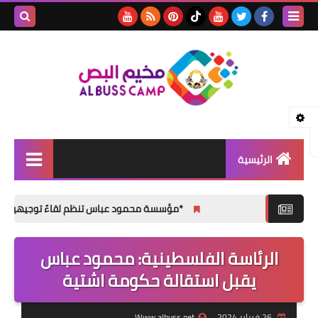
بحث هذه
المدونة
الإلكتروني
الرئيسية
الأخبار
*مؤسسة محمود عباس تنظم لقاءً توجيهياً لطلبة الثانوية
مقالات
الرئاسة الفلسطينية: محمود عباس
تقارير
يقبل استقالة حكومة اشتية
ثفافة و فنون
المناسبات الإجتماعية
26 فبراير 2024
Www.albuss.net