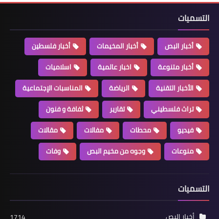
التسميات
أخبار البص
أخبار المخيمات
أخبار فلسطين
أخبار متنوعة
أخبار متنوعة
اخبار عالمية
اسلاميات
*إعلام الـ.ـعـ.ـدو: ضربة صـ.ـاروخية يمنية
الأخبار التقنية
الرياضة
المناسبات الإجتماعية
توقظ نصف "سكان إسرائيل" وتوقف
الملاحة الجوية*
تراث فلسطيني
تقارير
ثفافة و فنون
فيديو
محطات
مفالات
مقالات
منوعات
وجوه من مخيم البص
وفات
التسميات
أخبار البص
1714