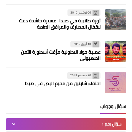
06 نوفمبر 2019
ثورة طلابية في صيدا.. مسيرة حاشدة دعت
لاقفال المصارف والمرافق العامة
10 أبريل 2019
عملية حولا البطولية مزّقت أسطورة الأمن
صحة
الصهيوني
*"الشبكة التنسيقية" تكرّم أفواج الدفاع
المدني التابعة للجمعيات الطبية
10 ديسمبر 2019
الفلسطينية واللبنانية في منطقة صور*
اختفاء شابتين من مخيم البص في صيدا
سؤال وجواب
سؤال رقم 1