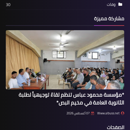
وفات
30
مشاركة مميزة
أخبار متنوعة
*جريمة ق.تل في محكمة شحيم الشرعية
أطلق النار على زوجته بعد الانتهاء من
مراسم الطلاق..*
*مؤسسة محمود عباس تنظم لقاءً توجيهياً لطلبة
الثانوية العامة في مخيم البص*
Www.albuss.net
07 أغسطس 2026
الصفحات