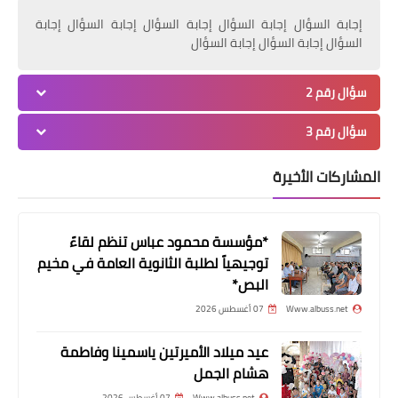
إجابة السؤال إجابة السؤال إجابة السؤال إجابة السؤال إجابة
السؤال إجابة السؤال إجابة السؤال
أخبار البص
سؤال رقم 2
*مكتب المرأة الحركي-شعبة الرشيدية
سؤال رقم 3
يزور الجرحى والمؤسسات في مخيم البص*
المشاركات الأخيرة
*مؤسسة محمود عباس تنظم لقاءً
توجيهياً لطلبة الثانوية العامة في مخيم
البص*
Www.albuss.net
07 أغسطس 2026
عيد ميلاد الأميرتين ياسمينا وفاطمة
أخبار متنوعة
هشام الجمل
* *استغلوا نزوح الأهالي لسرقة محتويات
Www.albuss.net
07 أغسطس 2026