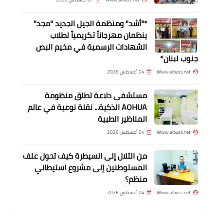
منازلهم.. وقوى الامن في المرصاد*
*"أشد" ومنظمة الجيل الجديد "مجد"
ينظمان مهرجاناً تكريمياً لطلاب
الشهادات الرسمية في مخيم البص
جنوب لبنان*
Www.albuss.net
04 أغسطس 2026
مستشفى دلاعة تطلق منظومة
AOHUA الذكية... نقلة نوعية في عالم
المناظير الطبية
Www.albuss.net
04 أغسطس 2026
محطات
من التلال إلى السيطرة كيف تحول عنف
*بيانٌ صادرٌ عن اتّحاد المعلّمين في لبنان*
المستوطنين إلى مشروع استيطاني
منظم؟
Www.albuss.net
04 أغسطس 2026