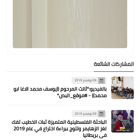
أخبار متنوعة
المسؤول الأمني للجبهة الشعبية: أخلينا
جميع مواقعنا خارج المخيمات وسلاحنا
هدية للجيش
المشاركات الشائعة
06 نوفمبر 2019
بالفيديو:*ثالث المرحوم ((يوسف محمد الاغا ابو
محمد)) - #موقع_البص*
أخبار متنوعة
06 نوفمبر 2019
تفاصيل صادمة حول تفجيرات "البيجر"
الباحثة الفلسطينية المتميزة ثبات الخطيب تفك
الموساد يكشف
لغز الزهايمر وتتوج ببراءة اختراع في عام 2019
في بريطانيا