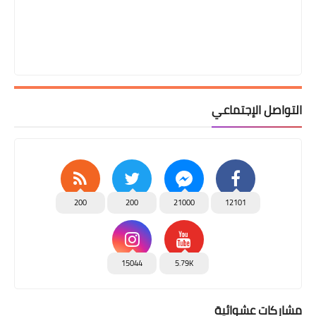
التواصل الإجتماعي
200
200
21000
12101
15044
5.79K
مشاركات عشوائية