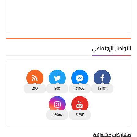
التواصل الإجتماعي
200
200
21000
12101
15044
5.79K
مشاركات عشوائية