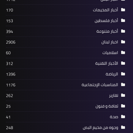
أخبار متنوعة
أخبار المخيمات
170
رابطة علماء فلسطين في لبنان تدعو
أخبار فلسطين
153
الفصائل الفلسطينية للأخذ على يد القاتل
أخبار متنوعة
394
اخبار لبنان
2906
اسلاميات
60
الأخبار التقنية
312
الرياضة
1396
المناسبات الإجتماعية
1176
تقارير
262
أخبار متنوعة
ثفافة و فنون
25
تسليم المعتدين على مسؤول الصاعقة
صحة
41
في مخيم البداوي
وجوه من مخيم البص
248