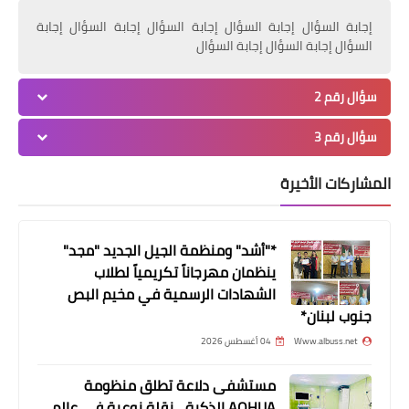
إجابة السؤال إجابة السؤال إجابة السؤال إجابة السؤال إجابة
السؤال إجابة السؤال إجابة السؤال
أخبار المخيمات
سؤال رقم 2
بيان صادر عن إجتماع اللجنة الأمنية
سؤال رقم 3
الفلسطينية العليا
المشاركات الأخيرة
*"أشد" ومنظمة الجيل الجديد "مجد"
ينظمان مهرجاناً تكريمياً لطلاب
الشهادات الرسمية في مخيم البص
جنوب لبنان*
Www.albuss.net
04 أغسطس 2026
أخبار المخيمات
مستشفى دلاعة تطلق منظومة
AOHUA الذكية... نقلة نوعية في عالم