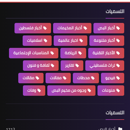
التسميات
أخبار البص
أخبار المخيمات
أخبار فلسطين
أخبار متنوعة
اخبار عالمية
اسلاميات
أخبار البص
الأخبار التقنية
الرياضة
المناسبات الإجتماعية
مقتل شخصين من فتح الاسلام في عملية
اغتيال صباح اليوم في عين الحلوة
تراث فلسطيني
تقارير
ثفافة و فنون
فيديو
محطات
مفالات
مقالات
منوعات
وجوه من مخيم البص
وفات
التسميات
أخبار البص
1712