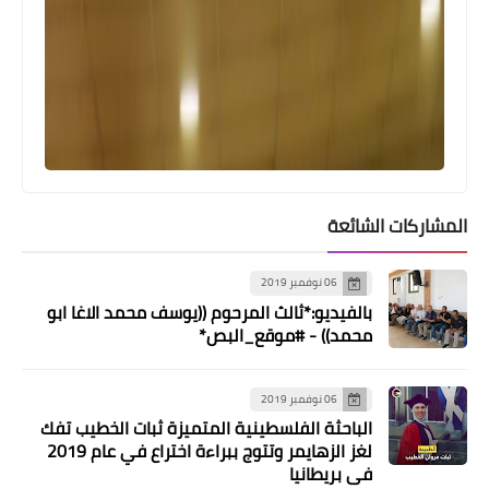
المشاركات الشائعة
06 نوفمبر 2019
بالفيديو:*ثالث المرحوم ((يوسف محمد الاغا ابو
محمد)) - #موقع_البص*
06 نوفمبر 2019
منوعات
الباحثة الفلسطينية المتميزة ثبات الخطيب تفك
لغز الزهايمر وتتوج ببراءة اختراع في عام 2019
​المعلمة بريئة​
في بريطانيا