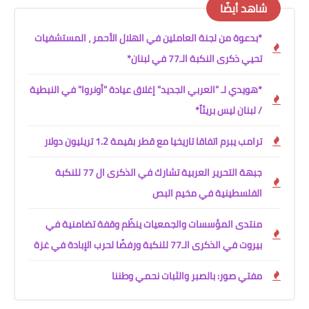
شاهد أيضًا
*بدعوة من لجنة العاملين في الهلال الأحمر ، المستشفيات
تحيي ذكرى النكبة الـ77 في لبنان*
*هويدي لـ "العربي الجديد" إغلاق عيادة "أونروا" في النبطية
/ لبنان ليس بريئاً*
ترامب يبرم اتفاقا تاريخيا مع قطر بقيمة 1.2 تريليون دولار
جبهة التحرير العربية تشارك في الذكرى ال 77 للنكبة
الفلسطينية في مخيم البص
منتدى المؤسسات والجمعيات ينظّم وقفة تضامنية في
بيروت في الذكرى الـ77 للنكبة ورفضًا لحرب الإبادة في غزة
مفتي صور: بالصبر والثبات نحمي وطننا