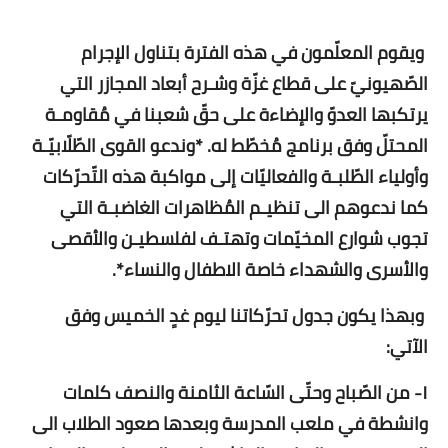
ويقوم المعلّمون في هذه الفترة بتناول الإجرام
الصّهيونيّ على قطاع غزّة وشـرح أبعاد المجازر التي
يرتكبها العدوّ والإضاءة على حقّ شعبنا في مُقاومـة
المحتلّ وفق برنامج مُخطّط له. *وندعو القوى الطّلّابيّـة
وأولياء الطّلبـة والفعاليّات إلى مواكبة هذه التّحرّكات
كما ندعوهم الى تنظيـم المُظاهرات الغاضبـة التي
تجوب شوارع المخيّمات وتهتـف لفلسطيـن والأقصى
والأسرى والشهداء خاصة الاطفال والنساء*.
وبهذا يكون جدول تحرّكاتنا ليوم غدٍ الخميس وفق
الآتي:
١- من الصّباح وحتّى السّاعة الثامنة والنصف كلمات
وانشطة في ملعب المدرسة وبعدها صعود الطلاب الى