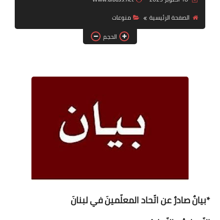
الصفحة الرئيسية
منوعات
لك سيدتي
الحجم
*بيانٌ صادرٌ عن اتّحاد المعلّمينَ في لبنانَ