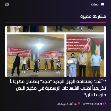
وفات
30
مشاركة مميزة
منوعات
اجتماع طارئ للفصائل الفلسطينية في
مقر سفارة فلسطين
*"أشد" ومنظمة الجيل الجديد "مجد" ينظمان مهرجاناً
تكريمياً لطلاب الشهادات الرسمية في مخيم البص
جنوب لبنان*
Www.albuss.net
04 أغسطس 2026