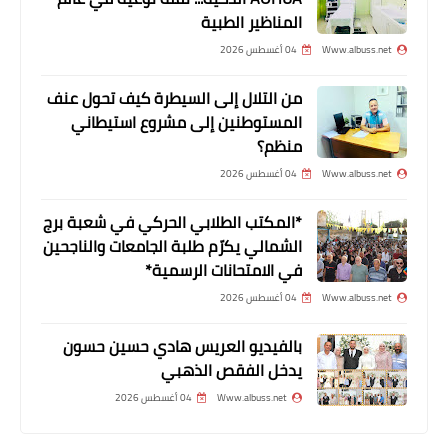
وفاة طفل فلسطيني في لبنان ضربته
المناظير الطبية
معلمته على رأسه
Www.albuss.net
04 أغسطس 2026
من التلال إلى السيطرة كيف تحول عنف
المستوطنين إلى مشروع استيطاني
منظم؟
Www.albuss.net
04 أغسطس 2026
*المكتب الطلابي الحركي في شعبة برج
الشمالي يكرّم طلبة الجامعات والناجحين
منوعات
في الامتحانات الرسمية*
أبو الغزلان يزور الجماعة الاسلامية
Www.albuss.net
04 أغسطس 2026
والمستقبل ويوقع كتابه “نقش الجرح” في
بالفيديو العريس هادي حسين حسون
بلدية صيدا
يدخل الفقص الذهبي
Www.albuss.net
04 أغسطس 2026