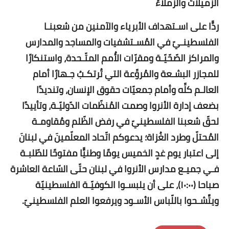
الزّميلاتُ والزّملاءُ
ردًّا على اسـتهداف الأبرياء والآمنين من شعبنـا
الفلسطينـيّ في المُسـتشفيات والمساجد والمدارس
والمراكز الصّحّيّـة ومقرّات الأُمم المتّـحدة، واستنكارًا
للمجازر البشـعة والمُروِّعة التي تُرتكـبُ جـهارًا أمام
العالـم كلِّه وأمام جمعيّات حقوق الإنسان، وتنديدًا
بضعف إدارة الأنروا وصمت المُنظّمات الدّوليّـة، وتأييدًا
لحقّ شعبنا الفلسطينيّ في رفض الظّلم ومُقاومـة
المُحتلّ وطرد الغُزاة؛ يدعوكم اتّحاد المعلّمينَ في لبنانَ
إلى اعتبار يوم غدٍ الخميس يومًا وطنيًّا مفتوحًا للطّلبـة
فـي جميـع مدارس الأنروا في لبنان حتّى السّاعة العاشرة
صباحا (١٠:٠٠)، على أن يلبسـوا الكوفيّـة الفلسطينيّة
ويتَّشـحوا باللّباس الأسـود ويرفعوا العلم الفلسطينيّ.