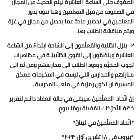
الصفوف حتى الساعة العاشرة ليتم الحديث عن المجازر
في الصفوف من قبل المعلمين وهنا ننوه بدور
المعلمين في تحضير مادة عما يحصل من مجازر في غزة
ويتم مناقشة الطلاب بها.
٢- ينزل الطّلبة والمُعلّمون إلى السّاحة ابتداءً من السّاعة
العاشرة وينضمّون إلى القوى الطّلّابيّـة في مظاهرات
تجوب المخيّم ويعود الطلاب الى مدارسهم ومن ثم الى
منازلهم والمدارس التي ليست في المخيمات ممكن
المسيرة ان تكون رمزية في ملعب المدرسة .
إنّ اتّحاد المعلّمينَ سيبقى في حالة انعقاد دائـم لتقرير
خطّة التّحرّكات المُقبلة يومًا بيومٍ.
*اتّحاد المعلّمينَ في لبنانَ*
*بيروت في ١٨ تشرين أوّل ٢٠٢٣*