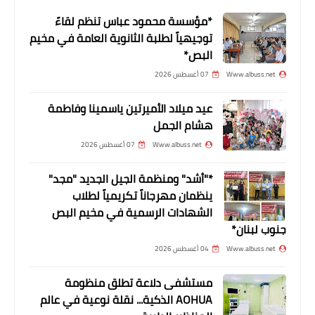
*مؤسسة محمود عباس تنظم لقاءً
توجيهياً لطلبة الثانوية العامة في مخيم
البص*
Www.albuss.net
07 أغسطس 2026
عيد ميلاد الأميرتين ياسمينا وفاطمة
هشام الجمل
Www.albuss.net
07 أغسطس 2026
أخبار فلسطين
*"أشد" ومنظمة الجيل الجديد "مجد"
دبور يلتقي رئيس لجنة الحوار اللبناني
ينظمان مهرجاناً تكريمياً لطلاب
الفلسطيني
الشهادات الرسمية في مخيم البص
جنوب لبنان*
Www.albuss.net
04 أغسطس 2026
مستشفى دلاعة تطلق منظومة
AOHUA الذكية... نقلة نوعية في عالم