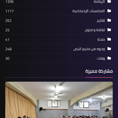
الرياضة
1396
المناسبات الإجتماعية
1177
تقارير
262
ثفافة و فنون
25
صحة
41
وجوه من مخيم البص
248
أخبار البص
بخيوطها التراثية تتقن موهبة التطريز
وفات
30
مشاركة مميزة