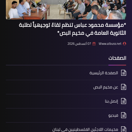
مقالات
شيرين أبو عاقلة ... كانت معنا وستبقى
*مؤسسة محمود عباس تنظم لقاءً توجيهياً لطلبة
معنا
الثانوية العامة في مخيم البص*
Www.albuss.net
07 أغسطس 2026
الصفحات
الصفحة الرئيسية
عن مخيم البص
إتصل بنا
أخبار المخيمات
الأمن الوطني يفتتح دورة الشهيد«ة»
فيديو
شيرين أبو عاقلة في منطقة صيدا
مخيمات اللاجئين الفلسطينيين في لبنان