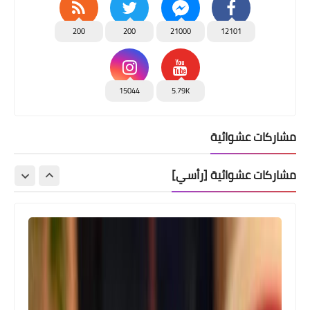
200
200
21000
12101
15044
5.79K
مشاركات عشوائية
مشاركات عشوائية [رأسي]