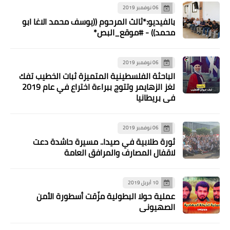
06 نوفمبر 2019
بالفيديو:*ثالث المرحوم ((يوسف محمد الاغا ابو
محمد)) - #موقع_البص*
06 نوفمبر 2019
الباحثة الفلسطينية المتميزة ثبات الخطيب تفك
لغز الزهايمر وتتوج ببراءة اختراع في عام 2019
أخبار متنوعة
في بريطانيا
شهدت أسعار المحروقات ارتفاعاً كبيرًا،
وجاءت على الشّكل الآتي:
06 نوفمبر 2019
ثورة طلابية في صيدا.. مسيرة حاشدة دعت
لاقفال المصارف والمرافق العامة
10 أبريل 2019
عملية حولا البطولية مزّقت أسطورة الأمن
الصهيوني