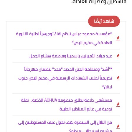
فلسطين وقضيته العادلة.
شاهد أيضًا
*مؤسسة محمود عباس تنظم لقاءً توجيهياً لطلبة الثانوية
العامة في مخيم البص*
عيد ميلاد الأميرتين ياسمينا وفاطمة هشام الجمل
*"أشد" ومنظمة الجيل الجديد "مجد" ينظمان مهرجاناً
تكريمياً لطلاب الشهادات الرسمية في مخيم البص جنوب
لبنان*
مستشفى دلاعة تطلق منظومة AOHUA الذكية... نقلة
نوعية في عالم المناظير الطبية
من التلال إلى السيطرة كيف تحول عنف المستوطنين إلى
مشروع استيطاني منظم؟