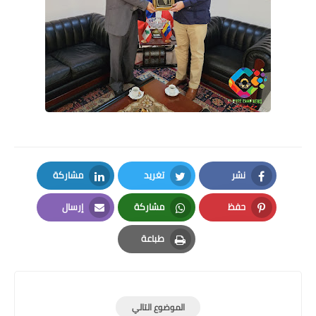
نشر
تغريد
مشاركة
LinkedIn
Twitter
Facebook
حفظ
مشاركة
إرسال
Email
Whatsapp
Pinterest
طباعة
Print
الموضوع التالي