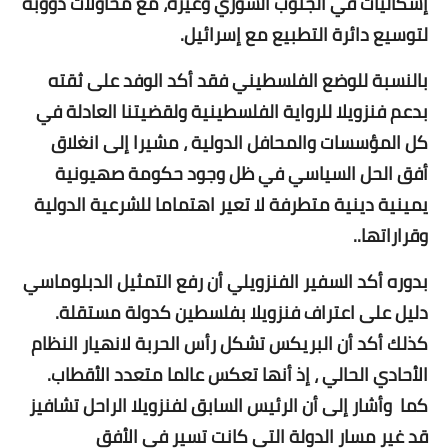
إشكاليات في الجنوب السوري وغيره، مع محاولات دؤوبة
لتوسيع دائرة التطبيع مع إسرائيل.
بالنسبة للوضع الفلسطيني فقد أكد الوفد على ثقته
بدعم فنزويلا للرواية الفلسطينية ولقضيتنا العادلة في
كل المؤسسات والمحافل الدولية ، مشيرا إلى انغلاق
أفق الحل السياسي في ظل وجود حكومة صهيونية
يمينية دينية متطرفة لا تعير اهتماما للشرعية الدولية
وقراراتها..
بدوره أكد السفير الفنزويلي أن رفع التمثيل الدبلوماسي
دليل على اعتراف فنزويلا بفلسطين كدولة مستقلة.
كذلك أكد أن البريكس تشكل رأس الحربة لانهيار النظام
الأحادي الحالي ، إذ أنها تعكس عالما متعدد الأقطاب.
كما وأشار إلى أن الرئيس السابق لفنزويلا الراحل تشافيز
قد غير مسار الدولة التي كانت تسير في الأفق