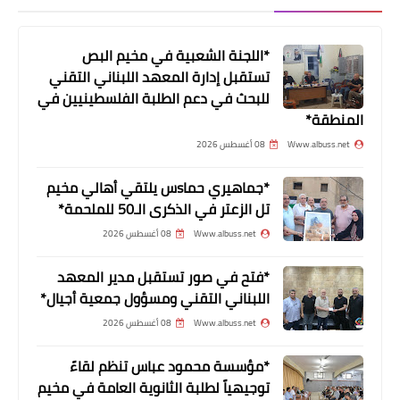
*اللجنة الشعبية في مخيم البص
تستقبل إدارة المعهد اللبناني التقني
للبحث في دعم الطلبة الفلسطينيين في
أخبار المخيمات
المنطقة*
القوى الإسلامية تزور السفير دبور في
Www.albuss.net
08 أغسطس 2026
مقرالسفارة الفلسطينية
*جماهيري حماsس يلتقي أهالي مخيم
تل الزعتر في الذكرى الـ50 للملحمة*
Www.albuss.net
08 أغسطس 2026
*فتح في صور تستقبل مدير المعهد
اللبناني التقني ومسؤول جمعية أجيال*
Www.albuss.net
08 أغسطس 2026
*مؤسسة محمود عباس تنظم لقاءً
توجيهياً لطلبة الثانوية العامة في مخيم
أخبار فلسطين