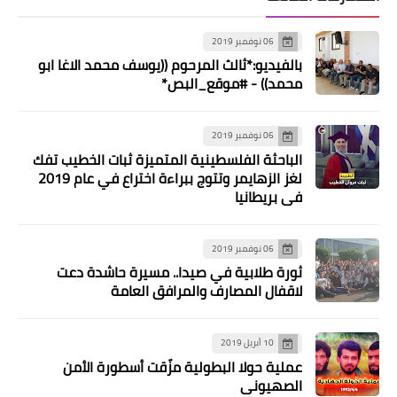
06 نوفمبر 2019
أخبار متنوعة
بالفيديو:*ثالث المرحوم ((يوسف محمد الاغا ابو
مايكروسوفت تهزأ من iPad Pro بقوّة في
محمد)) - #موقع_البص*
إعلان جديد
06 نوفمبر 2019
الباحثة الفلسطينية المتميزة ثبات الخطيب تفك
لغز الزهايمر وتتوج ببراءة اختراع في عام 2019
في بريطانيا
06 نوفمبر 2019
ثورة طلابية في صيدا.. مسيرة حاشدة دعت
لاقفال المصارف والمرافق العامة
أخبار متنوعة
10 أبريل 2019
إعلان عن معهد مصعب بن عمير للعلوم
عملية حولا البطولية مزّقت أسطورة الأمن
الصهيوني
الشريعة