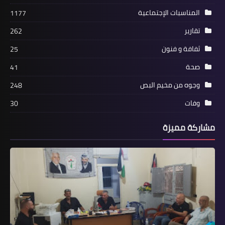
المناسبات الإجتماعية
1177
سياسة الإعتقال الإداري للأسرى
الفلسطينين في سجون الاحتلال إعداد
تقارير
262
الأستاذ وسيم وني "اتحاد الصحافة
ثفافة و فنون
25
العربية"
صحة
41
وجوه من مخيم البص
248
وفات
30
مشاركة مميزة
أخبار البص
نادي النصر الرياضي يقيم مآدبة غداء في
صور