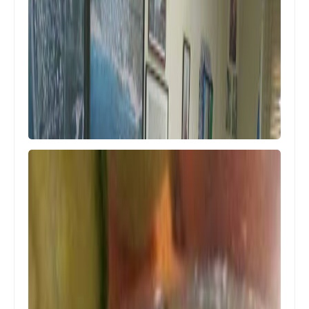
مخيم تعليم اللغة الانكليزية الاول في
لبنان تحت عنوان " نتعلم لاجل فلسطين‎
أخبار المخيمات
حركة "فتح" شعبة صيدا تكرم طلابها
الناجحين في الامتحانات الرسمية