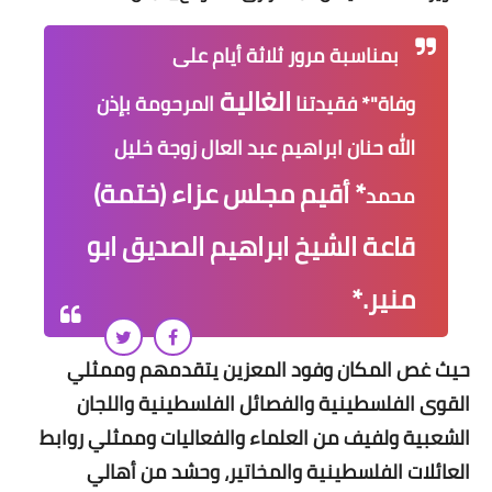
بمناسبة مرور ثلاثة أيام على
الغالية
وفاة"*
فقيدتنا
المرحومة بإذن
الله
حنان ابراهيم عبد العال زوجة خليل
* أقيم مجلس عزاء (ختمة)
محمد
قاعة الشيخ ابراهيم الصديق ابو
منير.*
حيث غص المكان وفود المعزين يتقدمهم وممثلي
القوى الفلسطينية والفصائل الفلسطينية واللجان
الشعبية ولفيف من العلماء والفعاليات وممثلي روابط
العائلات الفلسطينية والمخاتير، وحشد من أهالي