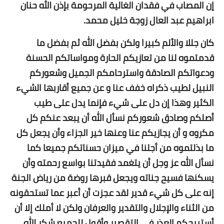
إن المصاب في فقدان
الغالية
المرحومة بإذن الله
حنان
ابراهيم عبد العال زوجة خليل محمد.
كان جللا والألم كبيرا ولكن بفضل الله ثم بفضل ما
قدمتموه لنا من تعازيكم الحارة ومواساتكم الحسنة
ودعواتكم الصادقة واسترحامكم الجميل وشعوركم
النبيل لطيب ذكراه خفف عنا و عن جميع أقاربها الشيء
الكثير وهذا إن دل على شيء فإنما يدل على طيب
أصلكم وصادق شعوركم نسأل الله أن يبعد عنكم كل
مكروه و أن يجازيكم عنا وعنها خير الجزاء وأن يجعل كل
ما بذلتموه من أجلنا في ميزان حسناتكم جميعا كما
نسأل الله عز وجل أن يتغمد فقيدتنا بواسع رحمته وأن
يسكنها فسيح جناته ويجعل قبرها روضة من رياض الجنة
إنه على كل شيء قدير لقد عجزت أن أعبر عما تستحقونه
من الثناء والإجلال والتقدير والعرفان ولكن لا أملك إلا أن
أستبيحكم العذر في التقصير وأقول للجميع شكر الله