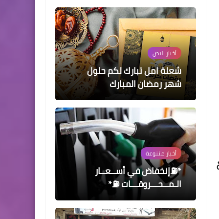
أخبار البص
شعلة امل تبارك لكم حلول
شهر رمضان المبارك
أخبار متنوعة
*⛽إنخفاض في أســعــار
الـمــحـــروقـــات ⛽*