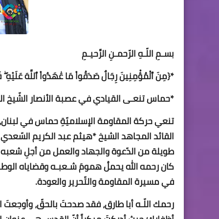
بسـمِ اللّـهِ الرّحمـنِ الرَّحيـمِ
*{مِنَ ٱلْمُؤْمِنِينَ رِجَالٌ صَدَقُواْ مَا عَٰهَدُواْ ٱللَّهَ عَلَيْهِ ۖ 
*حماس تنعـى القيادي في عصبة الأنصار الشّيخ ال
تنعي حركة المقاومة الإسلاميّةِ حماس في لبنان، إل
القائد المجاهد الشيخ *هيثم عبد الكريم السّعدي " 
طويلة من الدّعوة والجهاد والعمل من أجلِ شعبه 
كان رحمه الله يحملُ همومَ شـعبـه وقضاياه الوطنيّة و
في مسيرة المقاومة والتّحرير والعودة.
رحمك اللّـه أبا طارق، فقد صدحتَ بالحقّ، وأوجعتَ