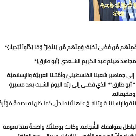
Www.albuss.net
22 مارس 2023
فَمِنْهُم مَّن قَضَىٰ نَحْبَهُۥ وَمِنْهُم مَّن يَنتَظِرُ ۖ وَمَا بَدَّلُواْ تَبْدِيلًا}*
مجاهد هيثم عبد الكريم السّـعدي (أبو طارق)*
ى جماهير شعبنا الفلسطينيّ وأمّتـنا العربيّةِ والإسلاميّة
Www.albuss.net
22 مارس 2023
أبو طارق"* الذي قَضـى إلى ربّه اليومَ السّبت بعد مسيرةٍ
ومخيماته.
الإنسانيّـة ويُنافـحُ عنها أينما حلّ، كما كان له بصمةٌ مُؤثّرةٌ
 الباطل بمواقفك الشُّجاعة، وكانت بوصلتُك واضحةً منذ نعومة