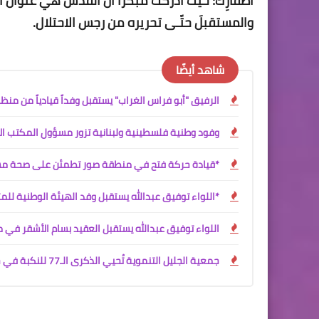
أظفارِك؛ حيث أدركتَ مبكراً أنّ القدس هي عنوان ا
والمستقبلَ حتّـى تحريره من رجس الاحتلال.
شاهد أيضًا
الرفيق "أبو فراس الغراب" يستقبل وفداً قيادياً من من
وفود وطنية فلسطينية ولبنانية تزور مسؤول المكتب ال
*قيادة حركة فتح في منطقة صور تطمئن على صحة مسؤو
*اللواء توفيق عبدالله يستقبل وفد الهيئة الوطنية لل
اللواء توفيق عبدالله يستقبل العقيد بسام الأشقر في 
جمعية الجليل التنموية تُحيي الذكرى الـ77 للنكبة في حديقة الرشيدية العامة