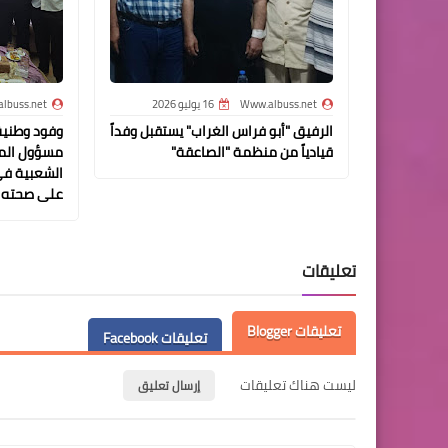
Www.albuss.net
16 يوليو 2026
lbuss.net
الرفيق "أبو فراس الغراب" يستقبل وفداً
وفود وطنية 
قيادياً من منظمة "الصاعقة"
مسؤول المك
الشعبية في 
على صحته
تعليقات
تعليقات Blogger
تعليقات Facebook
ليست هناك تعليقات
إرسال تعليق