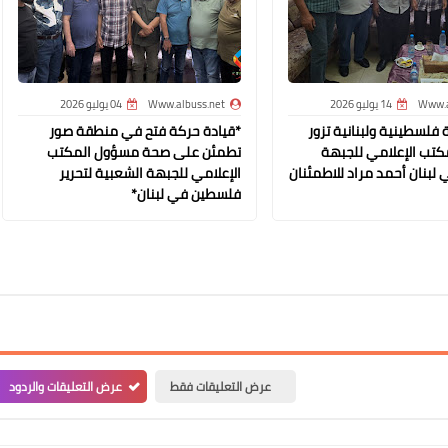
Www.albuss.net
Www.a
14 يوليو 2026
Www.albuss.net
04 يوليو 2026
21 مارس 2023
فلسطينية ولبنانية تزور
*قيادة حركة فتح في منطقة صور
تب الإعلامي للجبهة
تطمئن على صحة مسؤول المكتب
لبنان أحمد مراد للاطمئنان
الإعلامي للجبهة الشعبية لتحرير
فلسطين في لبنان*
Www.albuss.net
21 مارس 2023
عرض التعليقات فقط
عرض التعليقات والردود