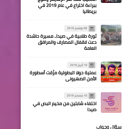
أخبار البص
ببراءة اختراع في عام 2019 في
بريطانيا
*الأستاذ ربيع عبد الله يبارك
لكم حلول شهر رمضان
المبارك*
06 نوفمبر 2019
ثورة طلابية في صيدا.. مسيرة حاشدة
دعت لاقفال المصارف والمرافق
العامة
10 أبريل 2019
أخبار البص
عملية حولا البطولية مزّقت أسطورة
مؤسسة ‏ابو ‏الرائد‏ تبارك ‏لكم
الأمن الصهيوني
‏حلول ‏شهر ‏رمضان ‏المبارك
10 ديسمبر 2019
اختفاء شابتين من مخيم البص في
صيدا
سؤال وجواب
أخبار البص