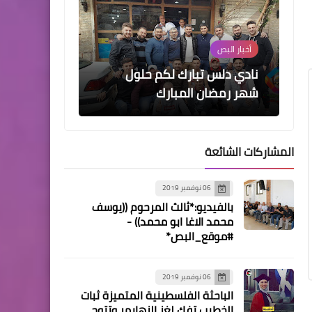
أخبار البص
نادي دلس تبارك لكم حلول
شهر رمضان المبارك
المشاركات الشائعة
أخبار البص
06 نوفمبر 2019
*مياه النابلسي توزيع المياه
بالفيديو:*ثالث المرحوم ((يوسف
غداً مجاناً عن روح الش*هـ.ـ.يد
محمد الاغا ابو محمد)) -
ابر-ا-هـيم النـ..ـابـلـسي*
#موقع_البص*
06 نوفمبر 2019
الباحثة الفلسطينية المتميزة ثبات
الخطيب تفك لغز الزهايمر وتتوج