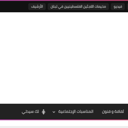
فيديو
مخيمات اللاجئين الفلسطينيين في لبنان
الأرشيف
Www.albuss.net
21 مارس 2023
Www.albuss.net
21 مارس 2023
ثفافة و فنون
المناسبات الإجتماعية
لك سيدتي