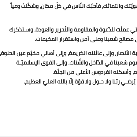
ّتك وانتمائك، فأحبّك النّاس في كلّ مكان، وشكّلتَ وعياً
تي عملَت للدّعوة والمقاومة والتّحرير والعودة، وسـتذكرك
 مصالح شعبنا وعلى أمن واستقرار المخيمات.
الأنصار، وإلى عائلته الكريمةِ، وإلى أهالي مخيّم عين الحلوة،
Www.albuss.net
22 مارس 2023
موم شعبنا في الدّاخل والشّتات، وإلى القوى الإسلاميّـة
ـه، وأسكنه الفردوس الأعلى من الجنّة.
يُرضـي ربّنا ولا حـول ولا قوّة إلّا بالله العليّ العظيم.
Www.albuss.net
22 مارس 2023