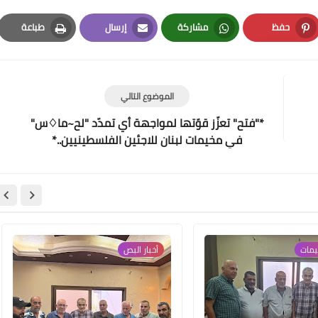
حفظ
مشاركة
إرسال
طباعة
Print
Email
Whatsapp
Pinterest
Www.albuss.net
الموضوع التالي
22 مارس 2023
*"فتح" تعزّز قوّتها لمواجهة أي تمدّد "لح~ما♢س"
في مخيمات لبنان للاجئين الفلسطينيين..*
Www.albuss.net
خيمات
أخبار البص
22 مارس 2023