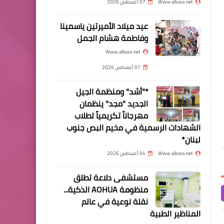
Www.albuss.net
07 أغسطس 2026
رمضان المبارك*
عيد ميلاد الأميرتين ياسمينا
وفاطمة هشام الجمل
Www.albuss.net
17 مايو 2025
Www.albuss.net
Www.albuss.net
17 مايو 2025
*اللواء توفيق عبدالله يستقبل وفد
اللواء توفيق عبدالله يستق
أخبار المخيمات
07 أغسطس 2026
الهيئة الوطنية للمتقاعدين العسكريين
بسام الأشقر في مكتبه بم
*جماهيري حم♡ا•س زار
الفلسطينيين في لبنان*
الرشيدية
*"أشد" ومنظمة الجيل
الأستاذ رياض مصطفى
الجديد "مجد" ينظمان
متضامنا: ندعو الأونروا للتراجع*
مهرجاناً تكريمياً لطلاب
الشهادات الرسمية في مخيم البص جنوب
لبنان*
Www.albuss.net
04 أغسطس 2026
أخبار البص
مستشفى دلاعة تطلق
اللواء حسن سالم "ابو علي"
منظومة AOHUA الذكية...
‏يبارك ‏لكم ‏حلول ‏شهر ‏رمضان
نقلة نوعية في عالم
المناظير الطبية
‏المبارك