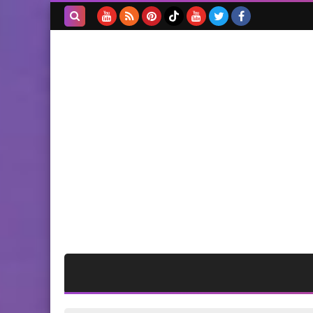
ابو ‏ابراهيم ‏يبارك ‏لكم ‏حلول
‏شهر ‏رمضان ‏المبارك
بحث هذه
المدونة
الإلكترونية
أخبار المخيمات
محاضرة دعوية قيّمة بعنوان
”همة الشباب في رمضان“ مع
الشيخ الداعية سليمان السعدي
أخبار البص
*اللجان الدعوية في مخيم
البص تستقبل شهر رمضان