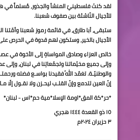
لقد كنتَ فلسطينيّ المنشأ والجذور، مُسلماً في هوي
للأجيال النّاشئة بين صفوف شعبنا.
ستبقى، أبا طارق، في قائمة رموز شعبنا وأمّتنا ال
الأجيال بالخير، وستكون لهم قدوة في الحرص على
خالص العزاءِ وصادق المواساةِ إلى الأخوة في عصبة 
وإلى جميع مخيّماتنا وتجمّعاتِنا في لبنان، وإلى ع
والوطنيّـة. تغمّد اللّه فقيدنا بواسـع فضله ورحمت
إنّ العين لتدمع وإنّ القلـب ليحـزن ولا نقـول إلّا مـا 
*حر*كة المق*اومة الإسلا*مية حم*اس - لبنان*
١٥ ذو القعدة ١٤٤٤ هجري
٣ حزيران ٢٠٢٤م