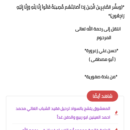
*{وبشِّر الصَّابِرِينَ الَّذِينَ إذا أَصَابَتْهُم مُّصِيبَةٌ قَالُواْ إِنَّا لِلّهِ وَإِنَّا إِلَيْهِ
رَاجِعُون}*
انتقل إلى رحمة الله تعالى
المرحوم
*حسن علي زعرورة*
( أبو مصطفى )
*من بلدة صفورية*
شاهد أيضًا
المعشوق يتشح بالسواد لرحيل فقيد الشباب الغالي محمد
احمد العينين ابو ربيع والدفن غداً