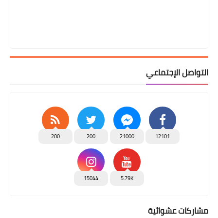
التواصل الإجتماعي
200
200
21000
12101
15044
5.79K
مشاركات عشوائية