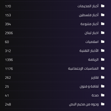
أخبار المخيمات
170
أخبار فلسطين
153
أخبار متنوعة
394
اخبار لبنان
2906
أخبار متنوعة
اسلاميات
60
اجتماع فلسطيني لبناني في صور: لوقف
الأخبار التقنية
312
كل أشكال الصراع وتفويت الفرصة على
المتربصين بالمخيمات
الرياضة
1396
المناسبات الإجتماعية
1176
تقارير
262
ثفافة و فنون
25
صحة
41
وجوه من مخيم البص
248