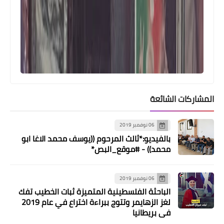
أخبار متنوعة
المشاركات الشائعة
وقفة تضامنية حقوقية وذلك بمناسبة
يوم العصا البيضاء
06 نوفمبر 2019
بالفيديو:*ثالث المرحوم ((يوسف محمد الاغا ابو
محمد)) - #موقع_البص*
06 نوفمبر 2019
الباحثة الفلسطينية المتميزة ثبات الخطيب تفك
لغز الزهايمر وتتوج ببراءة اختراع في عام 2019
في بريطانيا