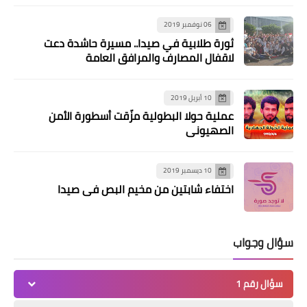
أخبار المخيمات
06 نوفمبر 2019
ثورة طلابية في صيدا.. مسيرة حاشدة دعت
الفصائل الفلسطينية واللجنة الشعبية في
لاقفال المصارف والمرافق العامة
نهر البارد تعتصم تضامنا مع اهلنا في غزة
والقدس والخان الاحمر
10 أبريل 2019
عملية حولا البطولية مزّقت أسطورة الأمن
الصهيوني
10 ديسمبر 2019
اختفاء شابتين من مخيم البص في صيدا
سؤال وجواب
أخبار البص
*الرابطة تقيم دوري كرة قدم في ثانوية
سؤال رقم 1
دير ياسين*