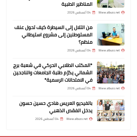
المناظير الطبية
Www.albuss.net
04 أغسطس 2026
من التلال إلى السيطرة كيف تحول عنف
المستوطنين إلى مشروع استيطاني
أخبار فلسطين
منظم؟
الرفاعي: نحن قاب قوسين أو أدنى من قرار
Www.albuss.net
04 أغسطس 2026
العودة إلى مخيم اليرموك
*المكتب الطلابي الحركي في شعبة برج
الشمالي يكرّم طلبة الجامعات والناجحين
في الامتحانات الرسمية*
Www.albuss.net
04 أغسطس 2026
بالفيديو العريس هادي حسين حسون
يدخل الفقص الذهبي
Www.albuss.net
04 أغسطس 2026
أخبار المخيمات
*حركة حماس تقيم وقفة تضامنية مع