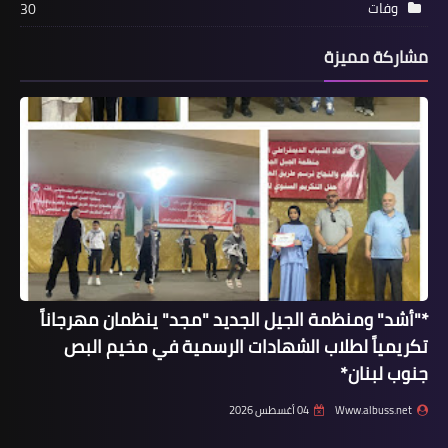
وفات
30
أخبار البص
مشاركة مميزة
لجان العمال الشعبية في مخيم البص
تقيم ندوة نقابية .
*"أشد" ومنظمة الجيل الجديد "مجد" ينظمان مهرجاناً
تكريمياً لطلاب الشهادات الرسمية في مخيم البص
أخبار متنوعة
جنوب لبنان*
عطايا: الاقتتال العبثي في المخيمات يجب
Www.albuss.net
04 أغسطس 2026
أن يتوقف!