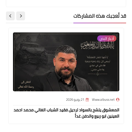
قد تُعجبك هذه المشاركات
أخبار ‏البص
Www.albuss.net
21 يونيو 2026
المعشوق يتشح بالسواد لرحيل فقيد الشباب الغالي محمد احمد
العينين ابو ربيع والدفن غداً