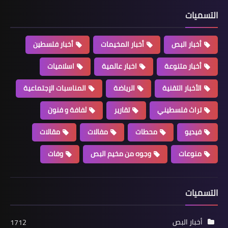
مسيرات العودة الكبرى في مخيم البرج
التسميات
الشمالي*
أخبار البص
أخبار المخيمات
أخبار فلسطين
أخبار متنوعة
اخبار عالمية
اسلاميات
الأخبار التقنية
الرياضة
المناسبات الإجتماعية
تراث فلسطيني
تقارير
ثفافة و فنون
فيديو
محطات
مفالات
مقالات
منوعات
وجوه من مخيم البص
وفات
أخبار المخيمات
*زيتونة تلتقي اللجنة الشعبية في عين
الحلوة*
التسميات
أخبار البص
1712