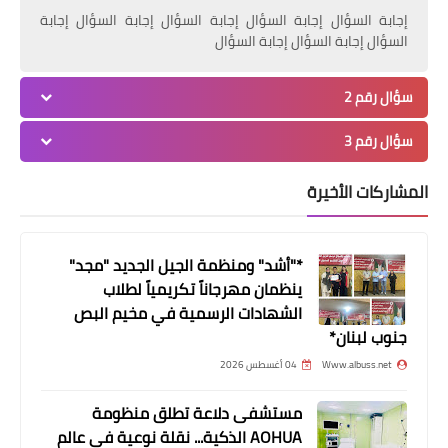
إجابة السؤال إجابة السؤال إجابة السؤال إجابة السؤال إجابة
السؤال إجابة السؤال إجابة السؤال
سؤال رقم 2
سؤال رقم 3
المشاركات الأخيرة
مقالات
نقابة الصحفيين الفلسطينيين تستنكر
*"أشد" ومنظمة الجيل الجديد "مجد"
بشدة استهداف الاحتلال للزميل جعفر
ينظمان مهرجاناً تكريمياً لطلاب
اشتيه
الشهادات الرسمية في مخيم البص
جنوب لبنان*
Www.albuss.net
04 أغسطس 2026
مستشفى دلاعة تطلق منظومة
AOHUA الذكية... نقلة نوعية في عالم