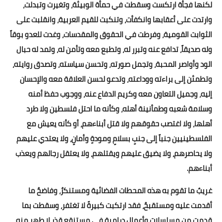
لكنها فجأة ارتكست وسقطت في حمأة الوبيئة، وتغيرت وتبدلت،
وارتدت على أعقابها وانكفأت، وتنكبت للقيم العربية، وانقلبت على
الثوابت القومية، وفرطت في الحقوق والمقدسات، وغدت للعدو بوقاً
وله صديقاً، تدافع عنه وتبرر له، وتطبع معه وتأمن له، وتمد له حبال
الود وأواصر المحبة، وتجمل صورته، وتحسن سياسته، وتصدق روايته،
وتطمئن إلى براءته ووداعته، وتدعو لحسن العلاقة معه والإحسان
إليه، وجميل التعاون معه وكريم الدفاع عنه، ووجوب حفظ أمنه
وسلامة شعبه وطمأنينة أهله، وكأنه ما احتل فلسطين ولا طرد
أهلها، ولا اغتصب حقوقهم ولا قتل أبناءهم، أو كأنه يعيش مع
الفلسطينيين جنباً إلى جنبٍ بسلامٍ ومودةٍ وأمانٍ، ولا يعتدي عليهم
ولا يحاصرهم، ولا يضيق عليهم ويقتلهم، ولا يعتقل رجالهم ويعذب
أبناءهم.
غريبٌ ما تقوم به هذه المحطات الفضائية ومستنكرٌ، وفاضحٌ ما
أقدمت عليه ومستقبحٌ، فقد ارتكبت كبيرةً لا تغتفر، وسقطت بما
قدمت من مسلسلاتٍ وأعمالٍ دراميةٍ في مستنقعٍ قذرٍ لا طهر منه