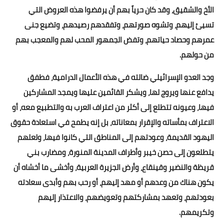
الأخ والشقيق، وقد كان حرياً بهم أن يرفضوا هذه العروض التي
تسيئ إليهم، وتشوه صورتهم، وتفقدهم رصيدهم، وتضيع جنى
عمرهم وحصاد حياتهم، وتفض الجمهور المحب لهم والمعجب بهم
من حولهم.
وجد العدو الإسرائيلي ضالته في هذه الأعمال الدرامية، فطفق
يدافع عنها ويروج لها، ويشكر القائمين عليها ويمجد المشاركين
فيها، وعيونه تتطلع إلى أكثر من اعتراف العرب به والتطبيع معه، أو
الاعتراف بمأساته والإقرار بمعاناته، بل إنه يطمح في استعادة حقوق
اليهود القديمة، وعودتهم إلى المناطق التي كانوا فيها، ولعلهم
يتطلعون إلى حصن خيبر وأطراف المدينة المنورة، ومضارب بني
قريظة والنضير وقينقاع، وأرض الجزيرة العربية، وأخشى ما أخشاه أن
يكون هناك من وعدهم أو مهد إليهم، أو رحب بهم وأبدى سعادته
بعودتهم، وتعهد بمشاركتهم وتعويضهم، والاعتذار إليهم
وتكريمهم.