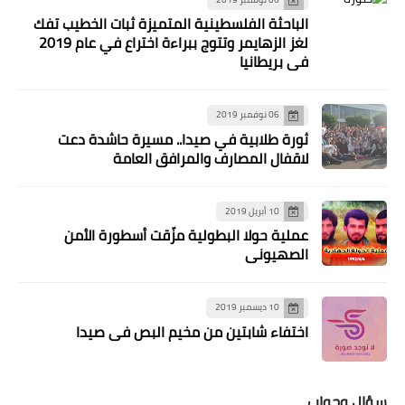
الباحثة الفلسطينية المتميزة ثبات الخطيب تفك
لغز الزهايمر وتتوج ببراءة اختراع في عام 2019
في بريطانيا
06 نوفمبر 2019
منوعات
ثورة طلابية في صيدا.. مسيرة حاشدة دعت
لاقفال المصارف والمرافق العامة
*علي فيصل: الدفاع عن وكالة الاونروا
مسؤولية الجميع، ولاتبرير لحجم تقليص
خدماتها*
10 أبريل 2019
عملية حولا البطولية مزّقت أسطورة الأمن
الصهيوني
10 ديسمبر 2019
اختفاء شابتين من مخيم البص في صيدا
سؤال وجواب