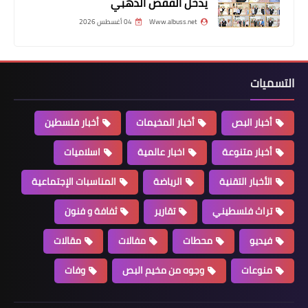
يدخل الفقص الذهبي
Www.albuss.net
04 أغسطس 2026
تقارير
التسميات
سالم إزدحمد... فرّان فلسطيني يحمل
شهادة هندسة ميكانيكية
أخبار البص
أخبار المخيمات
أخبار فلسطين
أخبار متنوعة
اخبار عالمية
اسلاميات
الأخبار التقنية
الرياضة
المناسبات الإجتماعية
تراث فلسطيني
تقارير
ثفافة و فنون
فيديو
محطات
مفالات
مقالات
منوعات
وجوه من مخيم البص
وفات
مقالات