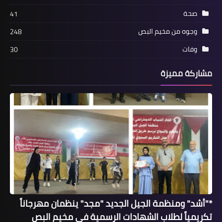
صحة
41
وجوه من مخيم البص
248
وفات
30
مشاركة مميزة
الساحل
حركة "فتح"- شعبة السّاحل تكلِّل أضرحة
شهداء الثّورة الفلسطينية21-08-2018
*"أشد" ومنظمة الجيل الجديد "مجد" ينظمان مهرجاناً
تكريمياً لطلاب الشهادات الرسمية في مخيم البص