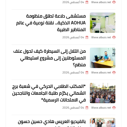
Www.albuss.net
04 أغسطس 2026
مستشفى دلاعة تطلق منظومة
AOHUA الذكية... نقلة نوعية في عالم
المناظير الطبية
Www.albuss.net
04 أغسطس 2026
أخبار متنوعة
من التلال إلى السيطرة كيف تحول عنف
المستوطنين إلى مشروع استيطاني
*الفصائل الفلسطينية تعقد لقائها الدوري
منظم؟
في منطقة صور، وتؤكد على ضرورة
Www.albuss.net
04 أغسطس 2026
تحصين المخيمات من الظواهر المسيئة
لتضحيات شعبنا ونضاله*
*المكتب الطلابي الحركي في شعبة برج
الشمالي يكرّم طلبة الجامعات والناجحين
في الامتحانات الرسمية*
Www.albuss.net
04 أغسطس 2026
بالفيديو العريس هادي حسين حسون