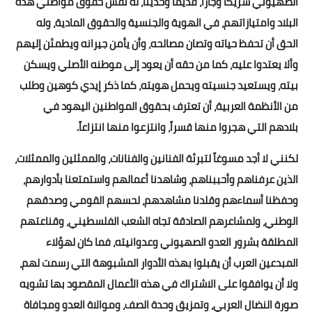
الصهيوني شريكاً وجاراً، قديماً وحديثاً، له نفس حقوق مواطني هذه
البلاد وامتيازاتهم، في الهوية والجنسية والحقوق المادية، وله
الحق أن تحفظ حياته وتصان مصالحه، وأن يأمن جيرانه ويطمئن إليهم
وألا يعتدوا عليه، كما من حقه أن يعود إلى موطنه الأصلي ويسكن
بيته، ويستعيد جنسيته ويحمل هويته، كما ذكر إيدي كوهين وطلب
من الأنظمة العربية، أن تعترف بحقوق المواطنين اليهود في
بلادهم التي هجروا منها قسراً، وانتزعوا منها انتزاعاً.
لكنني لا أجد مسوغاً لتبرئة الفنانين والفنانات، والممثلين والممثلات،
الذين عرفناهم وأحببناهم، وشاهدنا أعمالهم واستمتعنا بأدوارهم،
وحفظنا أسماءهم وقلدنا مشاهدهم، لحسهم القومي وصدقهم
الوطني، ولمشاعرهم الصادقة تجاه الشعب الفلسطيني، وقناعتهم
المطلقة بشرور العدو الصهيوني وعدوانيته، فما كان لهؤلاء
المبدعين العرب أن يقبلوا بهذه الأدوار المشبوهة التي رسمت لهم،
ولا أن يوافقوا على الاشتراك في هذه الأعمال المقصود بها تشويه
صورة النضال العربي، وتمزيق وحدة الصف، وموالاة العدو ومجافاة