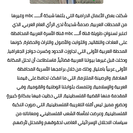
شكلت بعض الأعمال الدرامية التي بثتها شبكة ألـــــ mbc وغيرها
من المحطات العربية، صدمةً شديدةً لدى الرأي العام العربي، الذي
اعتبر لسنواتٍ طويلة قناة ألــــ mbc قناة الأسرة العربية المحافظة
على العادات والتقاليد، والثوابت والأصول، والتراث والحضارة، كونها
المحطة العربية الأولى التي تجاوزت الحدود وكسرت حواجز الجغرافيا،
ودخلت قبل غيرها بيوتنا العربية فضائياً، فاستطاعت أن تحتل المكانة
الأولى عربياً بامتياز، وذلك من خلال برامجها الأسرية المحافظة
الهادفة، والرصينة الملتزمة، التي ما انفكت تحافظ على قيمنا
العربية والإسلامية، وتتمسك بثوابتنا الوطنية والقومية، وفي
المقدمة منها القضية الفلسطينية، التي حظيت فيها بمكانةٍ كبيرةٍ
وحضورٍ مميز، ليس أقله التغريبة الفلسطينية، التي صورت النكبة
الفلسطينية، وعرضت لمأساة الشعب الفلسطيني، ومعاناته من
سياسات الاحتلال الإسرائيلي الغاصب لحقوقهم والمحتل لأرضهم.