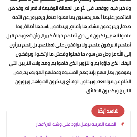
ولا خير فيه، ووقعت في بئرٍ من العمالة الوضيعة لا قعر له، وقد ظن
القائمون عليها أنهم يحسنون بما فعلوا صنعاً، ويعبرون عن الأمة
صدقاً، ويترجمون مشاعرها بأمانةٍ، وينطقون باسمها أصالةً، وما
علموا أنهم يرتكبون في حق أمتهم خيانةً كبيرة، وأن شعوبهم قبل
أمتهم لا يرضون عنهم، ولا يوافقون على فعلتهم، بل إنهم يبرأون
إلى الله عز وجل من سوء ما فعلوا وفحش ما ارتكبوا، ويرفضون
الإفك الذي جاؤوا به، والتزوير الذي قاموا به، ومحاولات التزيين التي
يقومون بها، فهم بإنتاجهم المشبوه وعملهم الموبوء يحرفون
الكلم عن مواضعه، ويبدلون الوقائع وينكرون الشواهد، ويزورون
التاريخ ويكذبون الحقائق.
شاهد أيضًا
الضفة الغربية برميل بارود على وشك الانfفجار