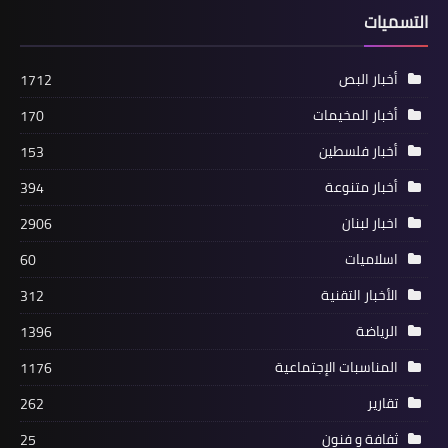
التسميات
عيدنا يوم عودتنا
أخبار البص
1712
أخبار المخيمات
170
أخبار فلسطين
153
أخبار متنوعة
394
اخبار لبنان
2906
اسلاميات
60
صيدا
أبو العردات على رأس وفد من منظمة
الأخبار التقنية
312
التحرير مهنئاً فعاليات صيدا الدينية
الرياضة
1396
والسياسية بعيد الأضحى
المناسبات الإجتماعية
1176
تقارير
262
ثفافة و فنون
25