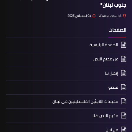
جنوب لبنان*
Www.albuss.net
04 أغسطس 2026
أخبار البص
مسيرة تكبيرات العيد في مخيم البص
الصفحات
الصفحة الرئيسية
عن مخيم البص
إتصل بنا
فيديو
مخيمات اللاجئين الفلسطينيين في لبنان
أخبار البص
*صلاة عيد الاضحى المبارك في مخيم
مخيم البص هنا
البص*
من نحن