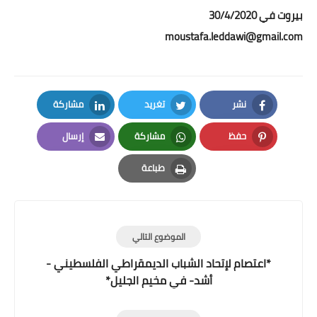
بيروت في 30/4/2020
moustafa.leddawi@gmail.com
نشر
تغريد
مشاركة
LinkedIn
Twitter
Facebook
حفظ
مشاركة
إرسال
Email
Whatsapp
Pinterest
طباعة
Print
الموضوع التالي
*اعتصام لإتحاد الشباب الديمقراطي الفلسطيني -
أشد- في مخيم الجليل*