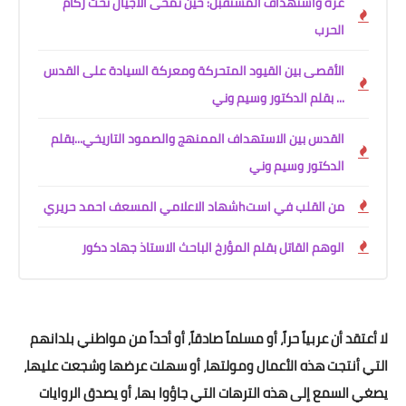
غزة واستهداف المستقبل: حين تمحى الأجيال تحت ركام
الحرب
الأقصى بين القيود المتحركة ومعركة السيادة على القدس
... بقلم الدكتور وسيم وني
القدس بين الاستهداف الممنهج والصمود التاريخي...بقلم
الدكتور وسيم وني
من القلب في استhشهاد الاعلامي المسعف احمد حريري
الوهم القاتل بقلم المؤرخ الباحث الاستاذ جهاد دكور
لا أعتقد أن عربياً حراً، أو مسلماً صادقاً، أو أحداً من مواطني بلدانهم
التي أنتجت هذه الأعمال ومولتها، أو سهلت عرضها وشجعت عليها،
يصغي السمع إلى هذه الترهات التي جاؤوا بها، أو يصدق الروايات