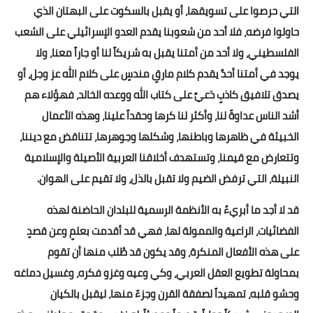
التي حرصوا على تسويقها، أو يقبل بالسكوت على البهتان الذي
حاولوا فرضه، فلا أحد من شعوبنا يقدم العدو الإسرائيلي على الشعب
الفلسطيني، ولا أحد من أمتنا يقبل به شريكاً لنا أو جاراً معنا، ولا
يوجد في أمتنا أحدٌ يقدم كلام مارقٍ مندسٍ على كلام الله عز وجل، أو
يصدق تلافيق كاذبٍ دَعيِّ على كتاب الله ووعده الخالد، فهؤلاء هم
أشد الناس عداوةً لنا، وأكثر لنا كرها وحقداً علينا، وهذه الأعمال
الخبيثة في ظاهرها وباطنها، وشكلها وجوهرها، تتناقض مع ديننا،
وتتعارض مع قيمنا، وتستهدف أخلاقنا العربية الأصيلة والإسلامية
النبيلة، التي ترفض الضيم ولا تقبل بالذل، ولا تقيم على الهوان.
قد لا أجد ما أبريءُ به الأنظمة الرسمية للبلدان الحاضنة لهذه
الفضائيات، الراعية والممولة لها، فهي قد أقدمت بعلمٍ وعن قصدٍ
على هذه الأفعال المنكرة، وقد يكون قد طُلب منها أن تقوم
بمحاولة تطويع العقل العربي، وكي وعيه وغزو فكره، وغسيل دماغه
وحشو قلبه، تمهيداً لصفقة القرن وجزءً منها، ليقبل بالكيان