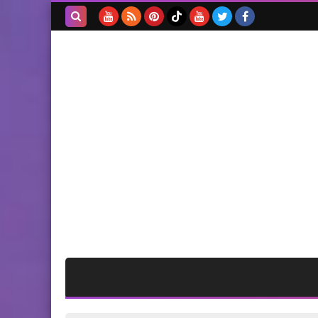
وتنصيب أعضاء الاتحاد الجدد
للدورة ٢٠٢١-٢٠٢٤ ‏
بحث هذه
المدونة
الإلكترونية
أخبار البص
36 إصابة جديدة بفيروس
كورونا في قضاء صور
محطات
‎*لجنه حي العرب في مخيم عين