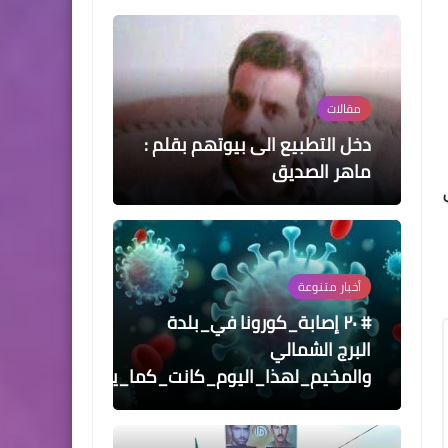
مقالات
دخل التطبيع الى بيوتهم بقلم :
ماهر الصديق
أخبار ‏متنوعة
# ٢٠ إصابة_كورونا في_بلدة
البرج الشمالي
والمخيم_لهذا_اليوم_كانت_كما_يلي: