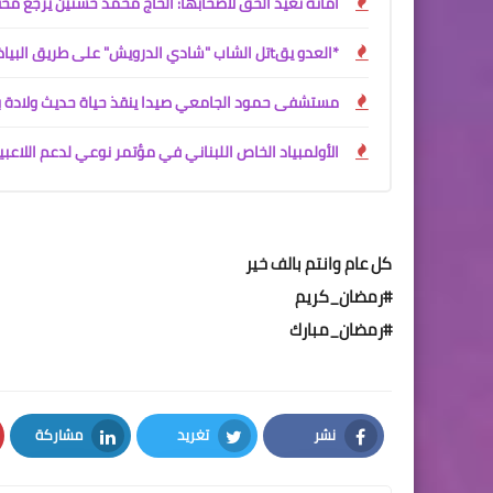
أمانة تعيد الحق لأصحابها: الحاج محمد حسنين يُرجع م
*العدو يقtتل الشاب "شادي الدرويش" على طريق البياضة _ الناقورة
مستشفى حمود الجامعي صيدا ينقذ حياة حديث ولادة 
الأولمبياد الخاص اللبناني في مؤتمر نوعي لدعم اللاعب
كل عام وانتم بالف خير
#رمضان_كريم
#رمضان_مبارك
نشر
تغريد
مشاركة
LinkedIn
Twitter
Facebook