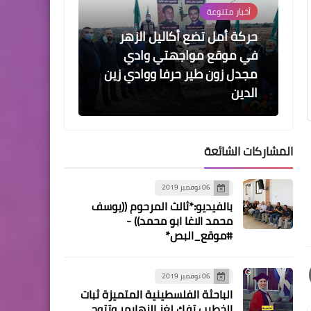
أخبار ‏متنوعة
حركة أمل تضع أكاليل الزهر
في موقع مواجهتي وادي
مجدل زون طير حرفا ووادي زين
الدين
المشاركات الشائعة
06 نوفمبر 2019
مقالات
بالفيديو:*ثالث المرحوم ((يوسف
- سيرة زياد أبو عين صفحةٌ لن
محمد الاغا ابو محمد)) -
تُطوى –
#موقع_البص*
06 نوفمبر 2019
الباحثة الفلسطينية المتميزة ثبات
الخطيب تفك لغز الزهايمر وتتوج