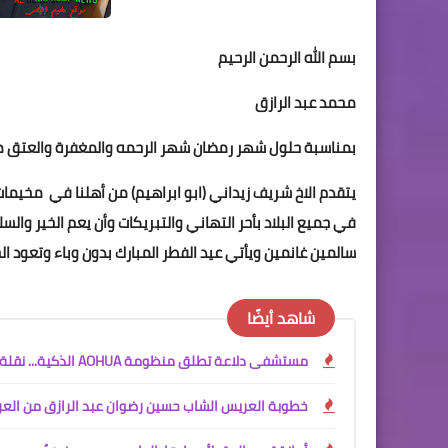
بسم الله الرحمن الرحيم
محمد عبد الرازق
بمناسبة حلول شهر رمضان شهر الرحمه والمغفرة والعتق من ال
يتقدم الاخ شريف زيداني (ابو ابراهيم) من أهلنا في مخيما
في جميع البلاد بأحر التهاني والتبريكات وأن يعم الخير والس
سالمين غانمين ويأتي عيد الفطر المبارك بدون وباء وتعود الح
شاهد أيضًا
مستشفى دلاعة تطلق منظومة AOHUA الذكية... نقلة نوعية في عالم المناظير الطبية
خطوبة العريس الشاب حسين رضوان عبد الرازق من العرو