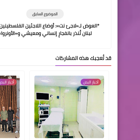
الموضوع السابق
*العوض لـ«لاجئ نت»: أوضاع اللاجئين الفلسطيني
لبنان تُنذر بانفجارٍ إنساني ومعيشي و«الأونروا»
تماطل*
قد تُعجبك هذه المشاركات
أخبار البص
أخبار البص