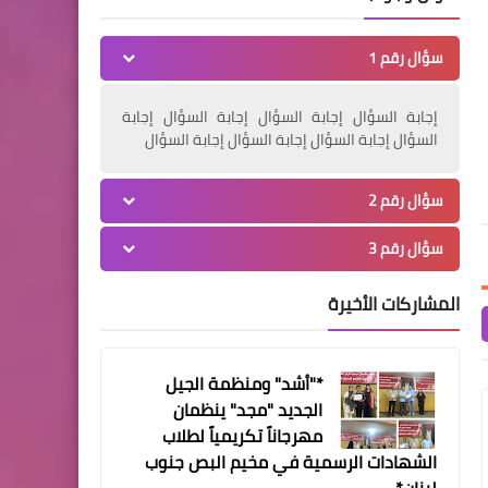
Www.albuss.net
27 يوليو 2026
Www.albuss.net
27 يوليو 2026
إصابات كورونا في قضاء صور
*العدو يقtتل الشاب "شادي الدرويش"
مستشفى حمود الجامعي ص
سؤال رقم 1
تخطت ال 80
على طريق البياضة _ الناقورة
حياة حديث ولادة بعملية 
معقدة بتمويل كامل من ج
إجابة السؤال إجابة السؤال إجابة السؤال إجابة
أخبار البص
السؤال إجابة السؤال إجابة السؤال إجابة السؤال
المكتب الطلابي الحركي -
منطقة صور يوزع آلات حاسبة
سؤال رقم 2
علمية على طلبة شهادات
سؤال رقم 3
الثانوية العامة في ثانويتي دير
ياسين والأقصى
المشاركات الأخيرة
*"أشد" ومنظمة الجيل
الجديد "مجد" ينظمان
أخبار متنوعة
مهرجاناً تكريمياً لطلاب
تدريب مشترك بين اليونيفيل
الشهادات الرسمية في مخيم البص جنوب
الإيطالية والمديرية العامة
لبنان*