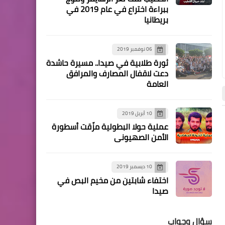
صحة
ببراءة اختراع في عام 2019 في
بريطانيا
*مستشفى الشهيد محمود
الهمشري تودع الحاج سامي
خضر ( أبو محمد )* ‏
06 نوفمبر 2019
ثورة طلابية في صيدا.. مسيرة حاشدة
دعت لاقفال المصارف والمرافق
العامة
من هنا وهناك
10 أبريل 2019
وفد جبهة النضال الشعبي
عملية حولا البطولية مزّقت أسطورة
أخبار البص
أخبار البص
الفلسطيني زار سفير روسيا
الأمن الصهيوني
الاتحادية الجديد في لبنان
10 ديسمبر 2019
اختفاء شابتين من مخيم البص في
صيدا
سؤال وجواب
أخبار البص