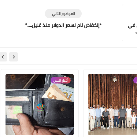
الموضوع التالي
ن في
*إنخفاض تام لسعر الدولار منذ قليل.....*
Www.albuss.net
12 ديسمبر 2020
أخبار البص
Www.albuss.net
12 ديسمبر 2020