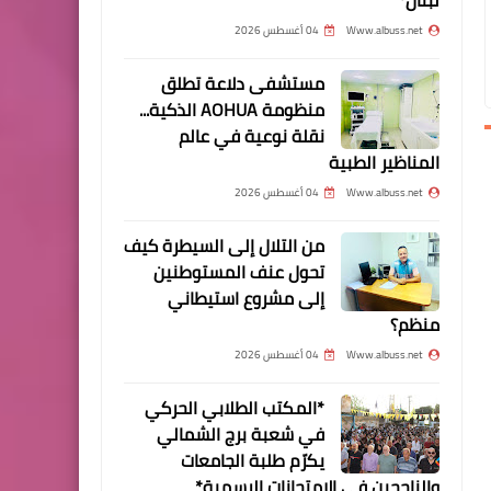
للأمن العام اللبناني.
Www.albuss.net
04 أغسطس 2026
مستشفى دلاعة تطلق
منظومة AOHUA الذكية...
نقلة نوعية في عالم
مقالات
المناظير الطبية
إنهاء الاحتلال أساس السلام
Www.albuss.net
04 أغسطس 2026
الشامل بالمنطقة بقلم : سري
القدوة
من التلال إلى السيطرة كيف
تحول عنف المستوطنين
إلى مشروع استيطاني
منظم؟
مقالات
Www.albuss.net
04 أغسطس 2026
حربُ الأحزابِ الإسرائيليةِ عشية
*المكتب الطلابي الحركي
الانتخاباتِ البرلمانيةِ الرابعةِ
في شعبة برج الشمالي
بقلم د. مصطفى يوسف
يكرّم طلبة الجامعات
اللداوي
والناجحين في الامتحانات الرسمية*