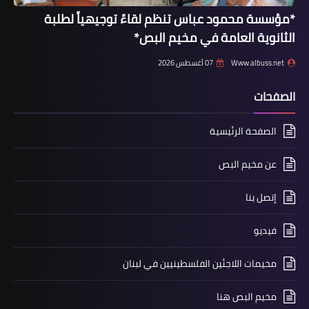
*مؤسسة محمود عباس تنظم لقاءً توجيهياً لطلبة
الثانوية العامة في مخيم البص*
Www.albuss.net
07 أغسطس 2026
أخبار فلسطين
الصفحات
الخارجية تكشف تفاصيل حول حادثة غرق
قارب ببحر ايجة وفقدان فلسطينيين
الصفحة الرئيسية
عن مخيم البص
إتصل بنا
فيديو
مخيمات اللاجئين الفلسطينيين في لبنان
مخيم البص هنا
أخبار البص