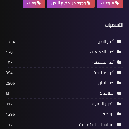
منوعات
وجوه من مخيم البص
وفات
الأخبار التقنية
التسميات
واتساب يعمل على إطلاق خاصية جديدة
مفيدة عند فقدان الهاتف
أخبار البص
1714
أخبار المخيمات
170
أخبار فلسطين
153
أخبار متنوعة
394
اخبار لبنان
2906
اسلاميات
60
الأخبار التقنية
312
الأخبار التقنية
الرياضة
1396
"مايكروسوفت" تكشف عن برنامج جديد
المناسبات الإجتماعية
1177
منافس لـ (Office)