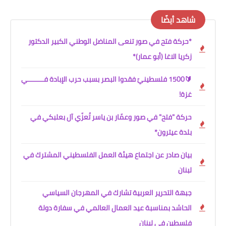
شاهد أيضًا
*حركة فتح في صور تنعى المناضل الوطني الكبير الدكتور
زكريا الاغا (أبو عمار)*
🔰1500 فلسطينيّ فقدوا البصر بسبب حرب الإبادة فــــــــي
غزة!
حركة "فتح" في صور وعمّار بن ياسر تُعزّي آل بعلبكي في
بلدة عيترون*
بيان صادر عن اجتماع هيئة العمل الفلسطيني المشترك في
لبنان
جبهة التحرير العربية تشارك في المهرجان السياسي
الحاشد بمناسبة عيد العمال العالمي في سفارة دولة
فلسطين في لبنان