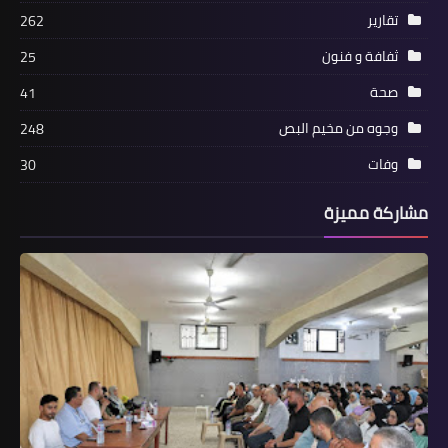
تقارير
262
ثفافة و فنون
25
صحة
41
وجوه من مخيم البص
248
وفات
30
مشاركة مميزة
أخبار فلسطين
النضال الشعبي بسوريا تشارك بفعالية
دعم وإسناد للأسرى المضربين عن الطعام