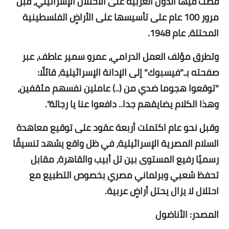
قضت فيها الدول العربية على الاحتلال الإسرائيلي، قبل
مرور 100 عام على تأسيسها على الأراضٍ الفلسطينية
المحتلة، عام 1948.
وتطرق مؤلف العمل الدرامي، عمرو سمير عاطف، عبر
صفحته بـ"فيسبوك" إلى الإدانة الإسرائيلية، قائلًا:
"توقعوا هجوما ضدي من (..) عاملين نفسهم مثقفين،
وهذا الكلام يضايقهم جدا.. دافعوا عنا يا رجالة".
وقبل نحو عام اكتملت أربعة عقود على توقيع معاهدة
السلام المصرية الإسرائيلية، في ظل واقع يشهد تنسيقًا
رسميًا رفيع المستوى بين تل أبيب والقاهرة، مقابل
تحفظ شعبي وبرلماني مصري بخصوص التطبيع مع
احتلال لا يزال يحتل أراضٍ عربية.
المصدر: الأناضول