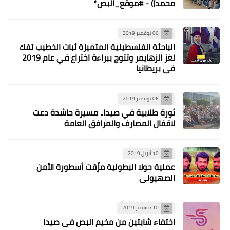
عمار
محمد)) - #موقع_البص*
06 نوفمبر 2019
الباحثة الفلسطينية المتميزة ثبات الخطيب تفك
لغز الزهايمر وتتوج ببراءة اختراع في عام 2019
في بريطانيا
06 نوفمبر 2019
ثورة طلابية في صيدا.. مسيرة حاشدة دعت
لاقفال المصارف والمرافق العامة
أخبار فلسطين
*حركة فتح في صور تشارك عائلة الصادق
10 أبريل 2019
احزانها في الشبريحا*
عملية حولا البطولية مزّقت أسطورة الأمن
الصهيوني
10 ديسمبر 2019
اختفاء شابتين من مخيم البص في صيدا