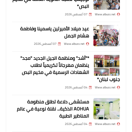
البص*
تسجيل 36 إصابة جديدة بفيروس كورونا
Www.albuss.net
07 أغسطس 2026
في قضاء صور
عيد ميلاد الأميرتين ياسمينا وفاطمة
هشام الجمل
Www.albuss.net
07 أغسطس 2026
*"أشد" ومنظمة الجيل الجديد "مجد"
ينظمان مهرجاناً تكريمياً لطلاب
الشهادات الرسمية في مخيم البص
جنوب لبنان*
Www.albuss.net
04 أغسطس 2026
مستشفى دلاعة تطلق منظومة
محطات
AOHUA الذكية... نقلة نوعية في عالم
⚠️⭕.*كارثة بيئية في بحر صيدا*
المناظير الطبية
Www.albuss.net
04 أغسطس 2026