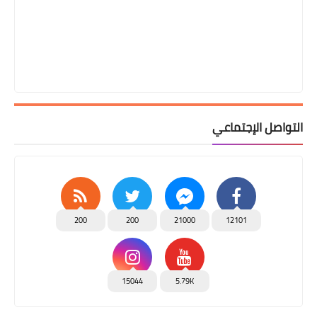
التواصل الإجتماعي
200
200
21000
12101
15044
5.79K