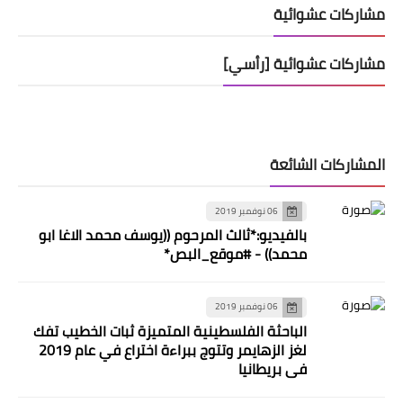
مشاركات عشوائية
مشاركات عشوائية [رأسي]
المشاركات الشائعة
06 نوفمبر 2019
بالفيديو:*ثالث المرحوم ((يوسف محمد الاغا ابو
محمد)) - #موقع_البص*
06 نوفمبر 2019
الباحثة الفلسطينية المتميزة ثبات الخطيب تفك
لغز الزهايمر وتتوج ببراءة اختراع في عام 2019
في بريطانيا