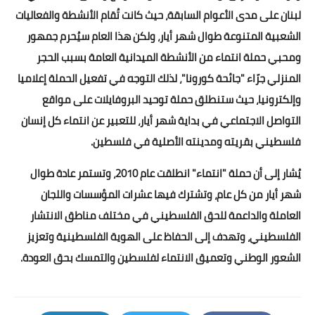
لبنان على مدى الأعوام السابقة، حيث كانت تُقام الأنشطة والفعاليات
الشعبية المتنوعة طوال شهر أيار، ولكن هذا العام سيُحرم جمهور
ومحبي حملة انتماء من الأنشطة الميدانية العامة بسبب الحجر
المنزلي جرّاء "جائحة كورونا"، لذلك التوجه في تفعيل الحملة إعلاميا
وإلكترونيا، حيث ستنطلق حملة توحيد البروفايلات على مواقع
التواصل الاجتماعي في بداية شهر أيار، للتعبير عن انتماء كل إنسان
فلسطيني بقريته ومدينته الأصلية في فلسطين.
يُشار إلى أن حملة "انتماء" انطلقت عام 2010، وتستمر عادة طوال
شهر أيار من كل عام، وتشترك فيها عشرات المؤسسات واللجان
العاملة والداعمة للحق الفلسطيني في مختلف مناطق الانتشار
الفلسطيني، وتهدف إلى الحفاظ على الهوية الفلسطينية وتعزيز
الشعور الوطني وتعميق الانتماء لفلسطين والتمسك بحق العودة.