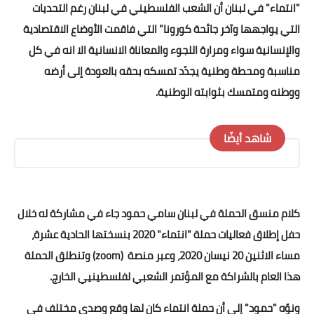
"انتماء" في لبنان أن الشعب الفلسطيني في لبنان رغم التحديات
التي يواجهها وآخر جائحة كورونا" التي فاقمت الأوضاع الاقتصادية
والإنسانية سواء ومرارة اللجوء والمعاناة الانسانية الا انه في كل
مناسبة ومحطة وطنية يجدّد تمسكه بحقه بالعودة إلى أرضه
ووطنه ومتمسك بثوابته الوطنية.
شاهد أيضًا
كلام منسق الحملة في لبنان سامي حمود جاء في مشاركة له خلال
حفل إطلاق فعاليات حملة "انتماء" 2020 بنسختها الحادية عشرة،
مساء الاثنين 20 نيسان 2020، وعبر منصة (zoom) وتنطلق الحملة
هذا العام بالشراكة مع المؤتمر الشعبي لفلسطينيي الخارج.
ونوّه "حمود" إلى أن حملة انتماء كان لها وقع وصدى مختلف في