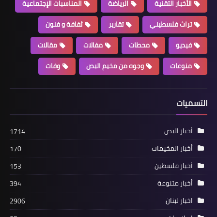
الأخبار التقنية
الرياضة
المناسبات الإجتماعية
تراث فلسطيني
تقارير
ثفافة و فنون
فيديو
محطات
مفالات
مقالات
منوعات
وجوه من مخيم البص
وفات
التسميات
أخبار البص
1714
أخبار المخيمات
170
أخبار فلسطين
153
أخبار متنوعة
394
اخبار لبنان
2906