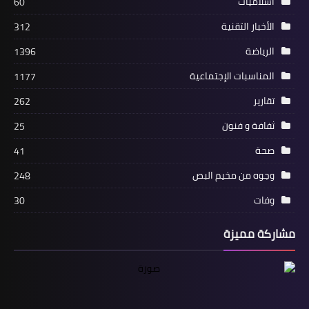
اسلاميات
60
الأخبار التقنية
312
الرياضة
1396
المناسبات الإجتماعية
1177
تقارير
262
ثفافة و فنون
25
صحة
41
وجوه من مخيم البص
248
وفات
30
مشاركة مميزة