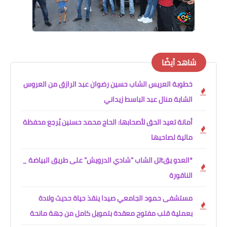
شاهد أيضًا
خطوبة العريس الشاب حسين رضوان عبد الرازق من العروس
الشابة منال عبد الباسط زيداني
أمانة تعيد الحق لأصحابها: الحاج محمد حسنين يُرجع محفظة
مالية لصاحبها
*العدو يقtتل الشاب "شادي الدرويش" على طريق البياضة _
الناقورة
مستشفى حمود الجامعي صيدا ينقذ حياة حديث ولادة
بعملية قلب مفتوح معقدة بتمويل كامل من جهة مانحة