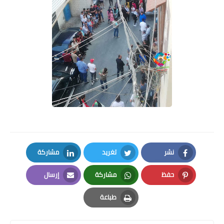
نشر
تغريد
مشاركة
LinkedIn
Twitter
Facebook
حفظ
مشاركة
إرسال
Email
Whatsapp
Pinterest
طباعة
Print