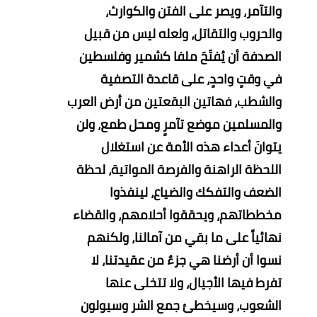
والتآمر، ويصر على الفتن والكوارث،
والحروب والتقاتل، ولعله ليس من قبيل
الصدفة أن يُفتَحَ ملفا كشمير وفلسطين
في وقتٍ واحدٍ، على قاعدة التصفية
والشطب، فهاتين البقعتين من أرض العرب
والمسلمين موضع تآمرٍ ومحل طمع، ولن
يتوانَ أعداء هذه الأمة عن استغلال
اللحظة الراهنة والفرصة المواتية، لحظة
الضعف والتفكك والضياع، لينفذوا
مخططاتهم، ويحققوا أحلامهم، والقضاء
نهائياً على ما بقي من آمالنا، ولكنهم
نسوا أن أرضنا هي جزءٌ من عقيدتنا، لا
تفرط فيها الأجيال، ولا تتخلى عنها
الشعوب، وسيخطئ جمع الشر وسيولون