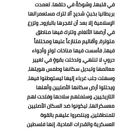
في قلبها، وشوكةً في حلقها.
تعمدت
بريطانيا بخبثٍ شديدٍ ألا تترك مستعمراتها
الإسلامية إلا بعد أن تفجرها بالبارود، وتزرع
في أرضها الألغام، وتترك فيها مناطق
متوترة، وأقاليم متنازعاً عليها ومختلفاً
فيها، فأسست فيها مناخات توترٍ وأجواء
حروبٍ لا تنتهي، وتدخلت بقوةٍ في تغيير
معالمها وتبديل سكانها وطمس هويتها،
وسهلت جلب غرباء إليها ليستوطنوا فيها،
ويحتلوا أرض سكانها الأصليين وأهلها
التاريخيين، وسلمتهم سلاحها وفتحت لهم
معسكراتها، ليكونوا ضد السكان الأصليين
للمنطقتين، وينتصروا عليهم بالقوة
العسكرية والقدرات المادية.
إنها فلسطين