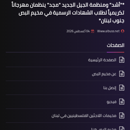
لتصفية قضية فلسطين
*"أشد" ومنظمة الجيل الجديد "مجد" ينظمان مهرجاناً
تكريمياً لطلاب الشهادات الرسمية في مخيم البص
جنوب لبنان*
Www.albuss.net
04 أغسطس 2026
الصفحات
الصفحة الرئيسية
عن مخيم البص
منوعات
* علماء فلسطين في لبنان مؤتمرا بعنوان
إتصل بنا
القدس تناديكم فهل من مجيب؟*
فيديو
مخيمات اللاجئين الفلسطينيين في لبنان
مخيم البص هنا