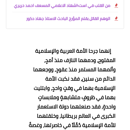
من القلب في استhشهاد الاعلامي المسعف احمد حريري
الوهم القاتل بقلم المؤرخ الباحث الاستاذ جهاد دكور
إنهما جرحا الأمة العربية والإسلامية
المفتوح، ودمهما النازف منذ أمدٍ،
وألمهما المستمر منذ عقودٍ، ووجعهما
الدائم من سنين، فقد نكبت الأمة
الإسلامية بهما في وقتٍ واحدٍ، وابتليت
بهما في ظروفٍ متشابهةٍ وملابساتٍ
واحدةٍ، فقد صنعتهما دولة الاستعمار
الكبرى في العالم بريطانيا، وخلقتهما
للأمة الإسلامية دُمَّلَاً في خاصرتها، وغصةً