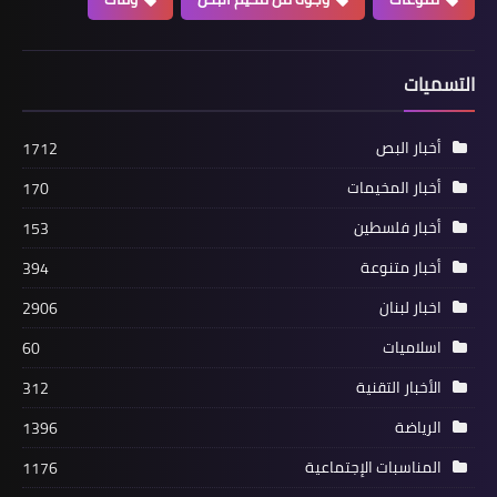
التسميات
أخبار البص
1712
أخبار المخيمات
170
مقالات
أخبار فلسطين
153
ترامب يؤجج معركة القدس ويشعل نار
أخبار متنوعة
394
الكراهية بقلم د. مصطفى يوسف اللداوي
اخبار لبنان
2906
اسلاميات
60
الأخبار التقنية
312
الرياضة
1396
المناسبات الإجتماعية
1176