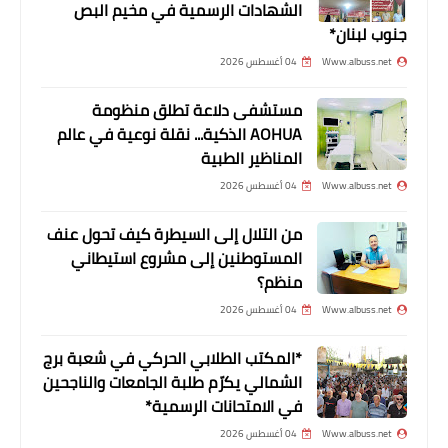
الشهادات الرسمية في مخيم البص
جنوب لبنان*
Www.albuss.net
04 أغسطس 2026
مستشفى دلاعة تطلق منظومة
AOHUA الذكية... نقلة نوعية في عالم
محطات
المناظير الطبية
موسى يشارك في توقيع كتاب (أوراق لها
Www.albuss.net
04 أغسطس 2026
تاريخ)
من التلال إلى السيطرة كيف تحول عنف
المستوطنين إلى مشروع استيطاني
منظم؟
Www.albuss.net
04 أغسطس 2026
*المكتب الطلابي الحركي في شعبة برج
الشمالي يكرّم طلبة الجامعات والناجحين
في الامتحانات الرسمية*
أخبار المخيمات
Www.albuss.net
04 أغسطس 2026