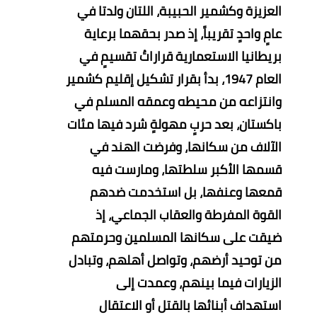
العزيزة وكشمير الحبيبة، اللتان ولدتا في
عامٍ واحدٍ تقريباً، إذ صدر بحقهما برعاية
بريطانيا الاستعمارية قراراتُ تقسيمٍ في
العام 1947، بدأ بقرار تشكيل إقليم كشمير
وانتزاعه من محيطه وعمقه المسلم في
باكستان، بعد حربٍ مهولةٍ شرد فيها مئات
الآلاف من سكانها، وفرضت الهند في
قسمها الأكبر سلطتها، ومارست فيه
قمعها وعنفها، بل استخدمت ضدهم
القوة المفرطة والعقاب الجماعي، إذ
ضيقت على سكانها المسلمين وحرمتهم
من توحيد أرضهم، وتواصل أهلهم، وتبادل
الزيارات فيما بينهم، وعمدت إلى
استهداف أبنائها بالقتل أو الاعتقال