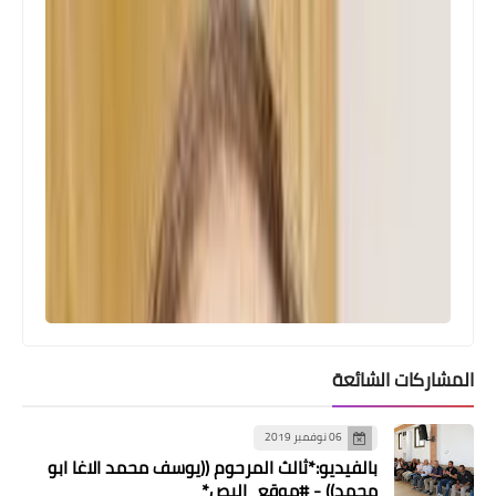
المشاركات الشائعة
06 نوفمبر 2019
بالفيديو:*ثالث المرحوم ((يوسف محمد الاغا ابو
محمد)) - #موقع_البص*