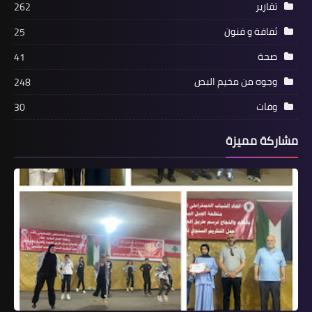
تقارير
262
ثفافة و فنون
25
صحة
صحة
41
*احرقوا ورق الغار في منزلكم لهذه
وجوه من مخيم البص
248
الأسباب !*
وفات
30
مشاركة مميزة
أخبار المخيمات
يعقوب في اللقاء الدوري للملتقى الأدبي
الثقافي الفلسطيني: خطة أمريكية
صهيونية لاستهداف القدس كمقدمة