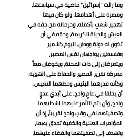
وما زالت "إسرائيل" ماضية في سياستها،
ومصرة على أهدافها، ولو كان فيها
تهجير شعبٍ بأكمله، وحرمانه من حقه في
العيش والحياة الكريمة، وحقه في أن
تكون له دولة ووطن.
اليوم كشمير
وفلسطين يواجهان نفس المصير،
ويتعرضان إلى ذات المحنة، ويخوضان معاً
معركة تقرير المصير والحفاظ على الهوية،
وكأنه قدرهما البئيس وحظهما التعيس،
أن يخلقا في عامٍ واحدٍ، على أيدي عدوٍ
واحدٍ، وأن يتم التآمر عليهما لشطبهما
وتصفيتهما في وقتٍ واحدٍ تقريباً، إذ أن
المؤامرات العلنية والخفية تحدق بهما،
وتهدف إلى تصفيتهما والقضاء عليهما،