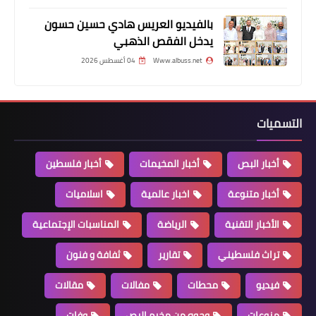
*حركة فتح تقيم مسيرة أكاليل في ذكرى
بالفيديو العريس هادي حسين حسون
يوم الشهيد الفلسطيني بمخيم نهر
يدخل الفقص الذهبي
البارد*
Www.albuss.net
04 أغسطس 2026
التسميات
أخبار البص
أخبار المخيمات
أخبار فلسطين
أخبار متنوعة
اخبار عالمية
اسلاميات
الأخبار التقنية
الرياضة
المناسبات الإجتماعية
أخبار البص
اليوم موعد عودة الكهرباء الى مخيم
تراث فلسطيني
تقارير
ثفافة و فنون
البص
فيديو
محطات
مفالات
مقالات
منوعات
وجوه من مخيم البص
وفات