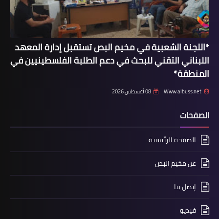
*اللجنة الشعبية في مخيم البص تستقبل إدارة المعهد
أخبار البص
اللبناني التقني للبحث في دعم الطلبة الفلسطينيين في
*لقطات مصورة من ليلة عيد الاضحى
المنطقة*
المبارك في مخيم البص*
Www.albuss.net
08 أغسطس 2026
الصفحات
الصفحة الرئيسية
عن مخيم البص
إتصل بنا
أخبار البص
حركة "فتح" وفصائل "م.ت.ف" في البص
فيديو