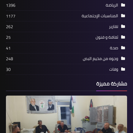
الرياضة
1396
المناسبات الإجتماعية
1177
تقارير
262
ثفافة و فنون
25
صحة
41
وجوه من مخيم البص
248
أخبار المخيمات
وفات
30
*سقوط 3 جرحى بإشتباك مسلح في صيدا
مشاركة مميزة
فجر اليوم..*