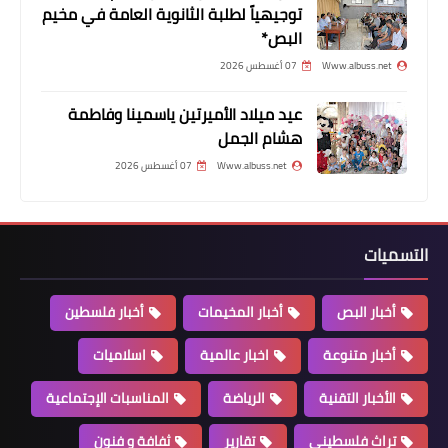
توجيهياً لطلبة الثانوية العامة في مخيم
البص*
Www.albuss.net
07 أغسطس 2026
عيد ميلاد الأميرتين ياسمينا وفاطمة
هشام الجمل
أخبار البص
Www.albuss.net
07 أغسطس 2026
*بالفيديو:زفة العريس ابراهيم عمر عبد
الله (الشحبري)
التسميات
أخبار البص
أخبار المخيمات
أخبار فلسطين
أخبار متنوعة
اخبار عالمية
اسلاميات
الأخبار التقنية
الرياضة
المناسبات الإجتماعية
تراث فلسطيني
تقارير
ثفافة و فنون