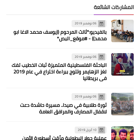
المشاركات الشائعة
06 نوفمبر 2019
بالفيديو:*ثالث المرحوم ((يوسف محمد الاغا ابو
محمد)) - #موقع_البص*
06 نوفمبر 2019
الباحثة الفلسطينية المتميزة ثبات الخطيب تفك
لغز الزهايمر وتتوج ببراءة اختراع في عام 2019
في بريطانيا
06 نوفمبر 2019
ثورة طلابية في صيدا.. مسيرة حاشدة دعت
لاقفال المصارف والمرافق العامة
10 أبريل 2019
عملية حولا البطولية مزّقت أسطورة الأمن