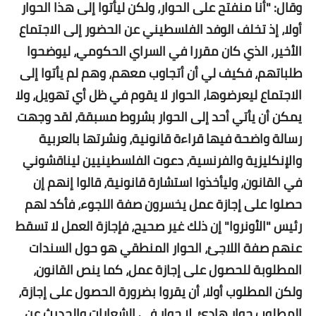
وقال: "أنا منفتح على الحوار، ولكن ليأتوا إلى هذا الحوار
أولا، إذ تخلف الوفد الفلسطيني عن الحضور إلى الاجتماع
الأخير، الذي كان مقررا في السراي الحكومي، ليوضحوا
طلباتهم، فكيف لي أن أتجاوب معهم، وهم لم يأتوا إلى
الاجتماع ليعرضوها، الحوار لا يقوم في ظل أي تهويل، ولا
يمكن أن يأتي أحد إلى الحوار بشروط مسبقة، لقد وجهت
رسالة واضحة فيها قراءة قانونية، ونشرتها بالعربية
والإنكليزية والفرنسية، دعوت الفلسطينيين ليناقشوني
في القانون، وليأخذوا استشارة قانونية، قالوا إنهم إن
حصلوا على إجازة عمل يخسرون صفة اللجوء، فأكد لهم
رئيس "الأونروا" إن ذلك غير صحيح، فإجازة العمل لا تسقط
عنهم صفة اللاجئ، الحوار المنطقي هو حول السندات
المطلوبة للحصول على إجازة عمل، كما ينص القانون،
ولكن المطلوب أولا، أن يقروا بضرورة الحصول على إجازة،
المطلوب حوار هادئ، لا حوار في الشعارات والحديث عن