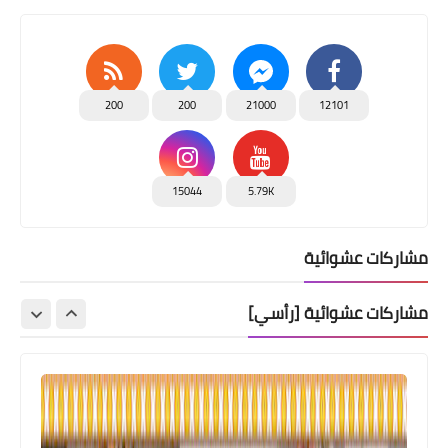
200
200
21000
12101
15044
5.79K
مشاركات عشوائية
مشاركات عشوائية [رأسي]