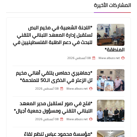
خطوبة العريس المخرج الشاب *حسن
المشاركات الأخيرة
بديوي* من المهندسة*"( سيليا شريدي).
*اللجنة الشعبية في مخيم البص
تستقبل إدارة المعهد اللبناني التقني
للبحث في دعم الطلبة الفلسطينيين في
المنطقة*
Www.albuss.net
08 أغسطس 2026
*جماهيري حماsس يلتقي أهالي مخيم
تل الزعتر في الذكرى الـ50 للملحمة*
Www.albuss.net
08 أغسطس 2026
أخبار المخيمات
القوة الأمنية في "البداوي" تسلم مسببي
*فتح في صور تستقبل مدير المعهد
الاشتباك إلى مخابرات الجيش
اللبناني التقني ومسؤول جمعية أجيال*
Www.albuss.net
08 أغسطس 2026
*مؤسسة محمود عباس تنظم لقاءً