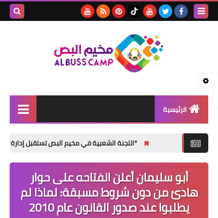
بحث هذه
المدونة
الإلكتروني
الرئيسية
الأخبار
*اللجنة الشعبية في مخيم البص تستقبل إدارة المعهد اللبناني 
مقالات
أبو سليمان أعلن انفتاحه على حوار
تقارير
هادئ من دون شروط مسبقة: لماذا لم
ثفافة و فنون
يطلبوا عند صدور القانون عام 2010
المناسبات الإجتماعية