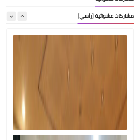
مشاركات عشوائية [رأسي]