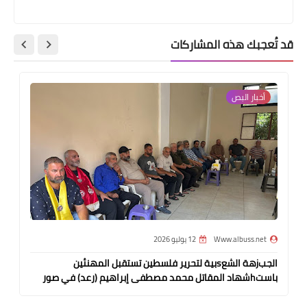
قد تُعجبك هذه المشاركات
أخبار ‏البص
Www.albuss.net
12 يوليو 2026
الجبjهة الشعsبية لتحرير فلسطين تستقبل المهنئين
باستhشهاد المقاتل محمد مصطفى إبراهيم (رعد) في صور