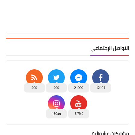
التواصل الإجتماعي
200
200
21000
12101
15044
5.79K
مشاركات عشوائية