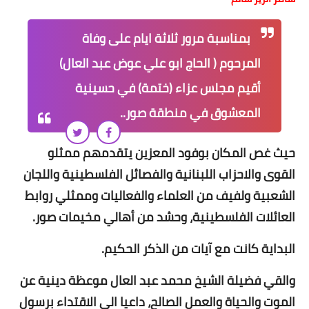
بمناسبة مرور ثلاثة ايام على وفاة
المرحوم ( الحاج ابو علي عوض عبد العال)
أقيم مجلس عزاء (ختمة) في حسينية
المعشوق في منطقة صور..
حيث غص المكان بوفود المعزين يتقدمهم ممثلو
القوى والاحزاب اللبنانية والفصائل الفلسطينية واللجان
الشعبية ولفيف من العلماء والفعاليات وممثلي روابط
العائلات الفلسطينية، وحشد من أهالي مخيمات صور.
البداية كانت مع آيات من الذكر الحكيم.
والقي فضيلة الشيخ محمد عبد العال موعظة دينية عن
الموت والحياة والعمل الصالح، داعيا الى الاقتداء برسول