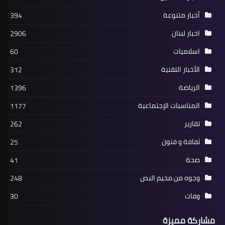
أخبار متنوعة
394
اخبار لبنان
2906
أخبار ‏فلسطين
اسلاميات
60
*نصب تذكاري ووقفة تضامنية بسنتروم
الأخبار التقنية
312
مدينة "هارلم" الهولندية بذكرى وعد
الرياضة
1396
بلفور المشؤوم*
المناسبات الإجتماعية
1177
تقارير
262
ثفافة و فنون
25
صحة
41
وجوه من مخيم البص
248
وفات
30
مشاركة مميزة
أخبار متنوعة