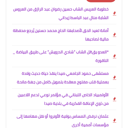
خطوبة العريس الشاب حسين رضوان عبد الرازق من العروس
الشابة منال عبد الباسط زيداني
أمانة تعيد الحق لأصحابها: الحاج محمد حسنين يُرجع محفظة
مالية لصاحبها
*العدو يقtتل الشاب "شادي الدرويش" على طريق البياضة _
الناقورة
مستشفى حمود الجامعي صيدا ينقذ حياة حديث ولادة
بعملية قلب مفتوح معقدة بتمويل كامل من جهة مانحة
الأولمبياد الخاص اللبناني في مؤتمر نوعي لدعم اللاعبين
من ذوي الإعاقة الفكرية في بلدية صيدا
عثمان: نرفض المساس بولاية الأونروا أو نقل مهامها إلى
مؤسسات أممية أخرى