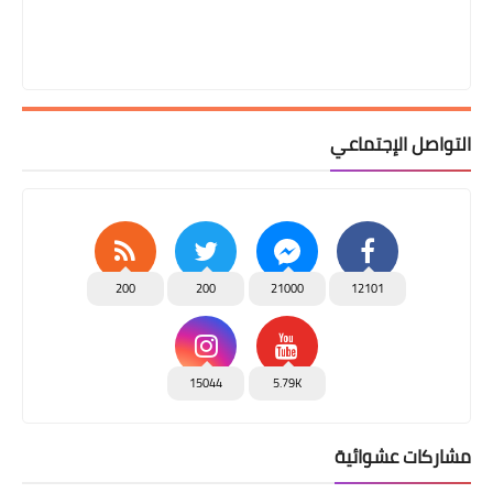
التواصل الإجتماعي
200
200
21000
12101
15044
5.79K
مشاركات عشوائية