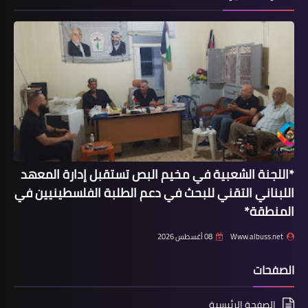
أربع إصابات كورونا لهذا اليوم في بلدة برج
الشّمالي والمخيم هم:
*اللجنة الشعبية في مخيم البص تستقبل إدارة المعهد
اللبناني التقني للبحث في دعم الطلبة الفلسطينيين في
أخبار البص
المنطقة*
➿ *لاجئة فلسطينية تواجه الموت.. لم
تستقبلها مستشفيات صور لإصابتها
Www.albuss.net
08 أغسطس 2026
بكورونا..*
الصفحات
الصفحة الرئيسية