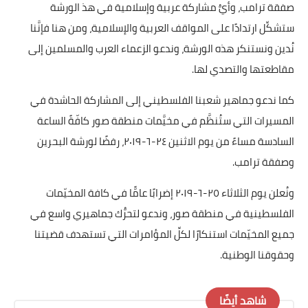
صفقة ترامب، وأيُّ مشاركة عربية وإسلامية في هذ الورشة
ستشكِّل ارتدادًا على المواقف العربية والإسلامية، ومن هنا فإنَّنا
نُدين ونستنكر هذه الورشة، وندعو الزعماء العرب والمسلمين إلى
مقاطعتها والتصدي لها.
كما ندعو جماهير شعبنا الفلسطيني إلى المشاركة الحاشدة في
المسيرات التي ستُنظَّم في مخيَّمات منطقة صور كافّةً الساعة
السادسة مساءً من يوم الاثنين ٢٤-٦-٢٠١٩، رفضًا لورشة البحرين
وصفقة ترامب.
ونُعلن يوم الثلاثاء ٢٥-٦-٢٠١٩ إضرابًا عامًّا في كافة المخيّمات
الفلسطينية في منطقة صور، وندعو لتحرُّك جماهيري واسع في
جميع المخيّمات استنكارًا لكلِّ المؤامرات التي تستهدف قضيتنا
وحقوقنا الوطنية.
شاهد أيضًا