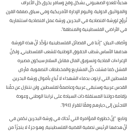
هديةً للعدو الصهيوني بشكل وقح وسافر يخرق كلَّ الأعراف
والمواثيق الدولية. واليوم الإدارة الأمريكية وفي سياق صفقة القرن
تُروِّج لورشة اقتصادية في البحرين، ورشة عمل اقتصادية استثمارية
في الأراضي الفلسطينية والمنطقة".
وأضاف البيان: "إنّنا في الفصائل الفلسطينية نؤكِّد أنَّ هذه الورشة
هدفها الأساس شطب الحقوق الوطنية للشعب الفلسطيني، ولكنَّ
الإغراءات المادية وتسويق المال مقابل السلام سيكون مصيره
الفشل كما فشلت كلُّ المشاريع والمخططات التصفوية. فأرض
فلسطين التي ارتوت بدماء الشهداء لا تُباع بأموال ورشة البحرين.
القدس عربية وستبقى عربية وعاصمةً لفلسطين، ولن نتنازل عن حقِّنا
بإقامة دولتنا المستقلة ذات السيادة على ترابنا الوطني وعودة
اللاجئين إلى ديارهم وفقًا للقرار (١٩٤)".
وتابع: "إنَّ خطورة المؤامرة التي تُحاك في ورشة البحرين تكمن في
أنَّ هدفها الرئيس تصفية القضية الفلسطينية، وهو جزءٌ لا يتجزّأ من