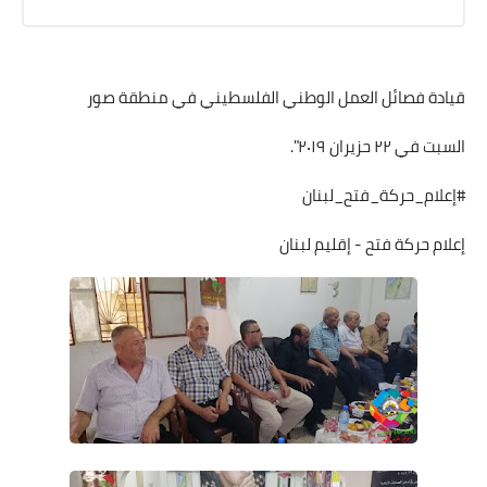
قيادة فصائل العمل الوطني الفلسطيني في منطقة صور
السبت في ٢٢ حزيران ٢٠١٩".
#إعلام_حركة_فتح_لبنان
إعلام حركة فتح - إقليم لبنان