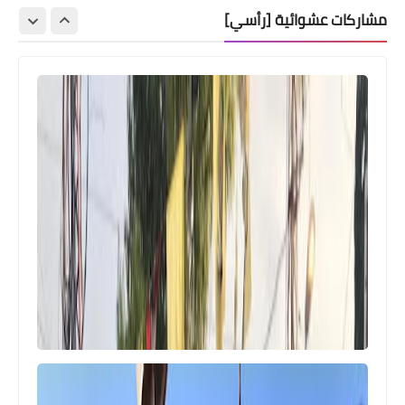
مشاركات عشوائية [رأسي]