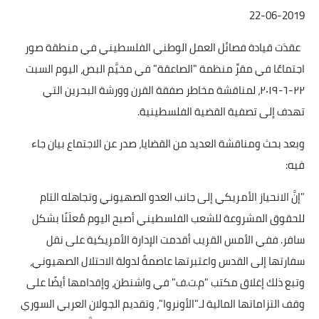
22-06-2019
عقدَت قيادة فصائل العمل الوطني الفلسطيني في منطقة صور
اجتماعًا في مقرِّ منظمة "الصاعقة" في مخيَّم البص، اليوم السبت
٢٢-٦-٢٠١٩، لمناقشة مخاطر صفقة القرن وورشة البحرين التي
تهدف إلى تصفية القضية الفلسطينية.
وبعد بحث ومناقشة العديد من القضايا، صدر عن الاجتماع بيان جاء
فيه:
"إنَّ الانحياز الأمريكي إلى جانب العدو الصهيوني وتجاهله التام
للحقوق المشروعة للشعب الفلسطيني أصبح اليوم مُعلَنًا بشكل
سافر. ففي الأمس القريب أقدمت الإدارة الأمريكية على نقل
سفارتها إلى القدس واعتبرتها عاصمةً لدولة الاحتلال الصهيوني،
وتبع ذلك إغلاق مكتب "م.ت.ف" في واشنطن، وإقدامها أيضًا على
وقف التزاماتها المالية لـ"الأونروا"، وتقديم الجولان العربي السوري