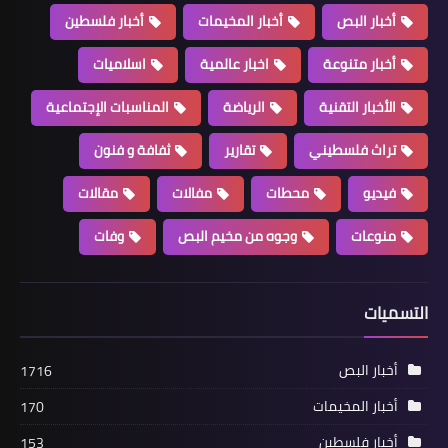
أخبار البص
أخبار المخيمات
أخبار فلسطين
أخبار متنوعة
اخبار عالمية
اسلاميات
الأخبار التقنية
الرياضة
المناسبات الإجتماعية
تراث فلسطيني
تقارير
ثفافة و فنون
فيديو
محطات
مفالات
مقالات
منوعات
وجوه من مخيم البص
وفات
أخبار ‏المخيمات
محاضرة لـ"رابطة بيت المقدس" في "عين
الحلوة
التسميات
أخبار البص
1716
أخبار المخيمات
170
أخبار فلسطين
153