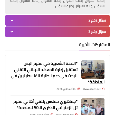
إجابة السؤال إجابة السؤال إجابة السؤال إجابة السؤال إجابة
السؤال إجابة السؤال إجابة السؤال
سؤال رقم 2
سؤال رقم 3
....
جنوبا: مدارس القرى المُقفلة لم تفتح
المشاركات الأخيرة
أبوابها اليوم وثانوية ضمن نطاق صور
أوصدت أبوابها بعد أن ضرب فيروس كورونا
*اللجنة الشعبية في مخيم البص
عددا من تلامذتها.. إليكم التفاصيل
تستقبل إدارة المعهد اللبناني التقني
للبحث في دعم الطلبة الفلسطينيين في
المنطقة*
Www.albuss.net
08 أغسطس 2026
*جماهيري حماsس يلتقي أهالي مخيم
تل الزعتر في الذكرى الـ50 للملحمة*
Www.albuss.net
08 أغسطس 2026