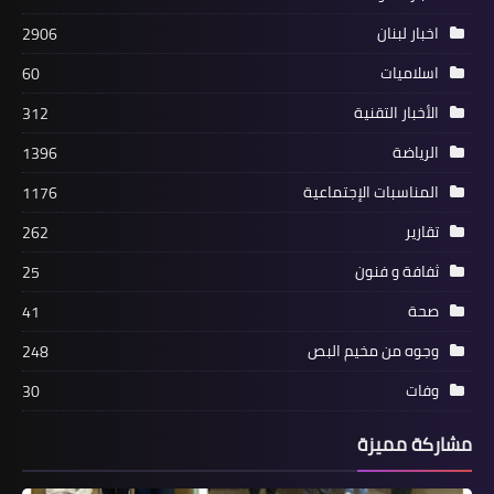
*《حركة فتح في صور: تشكر مدير هيئة
اخبار لبنان
2906
التنظيم والإدارة في الساحة اللبنانية على
اسلاميات
60
برقية التهنئة》*
الأخبار التقنية
312
الرياضة
1396
المناسبات الإجتماعية
1176
تقارير
262
ثفافة و فنون
25
صحة
41
وجوه من مخيم البص
248
محطات‏
وفات
30
ضمن سلسلة اللقاءات التي تجريها جبهة
مشاركة مميزة
التحرير الفلسطينية ...