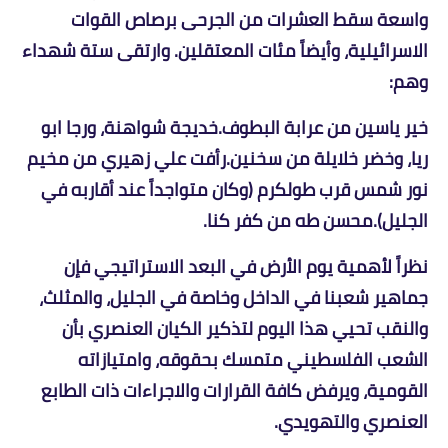
واسعة سقط العشرات من الجرحى برصاص القوات
الاسرائيلية، وأيضاً مئات المعتقلين. وارتقى ستة شهداء
وهم:
خير ياسين من عرابة البطوف.خديجة شواهنة، ورجا ابو
ريا، وخضر خلايلة من سخنين.رأفت علي زهيري من مخيم
نور شمس قرب طولكرم (وكان متواجداً عند أقاربه في
الجليل).محسن طه من كفر كنا.
نظراً لأهمية يوم الأرض في البعد الاستراتيجي فإن
جماهير شعبنا في الداخل وخاصة في الجليل، والمثلث،
والنقب تحيي هذا اليوم لتذكير الكيان العنصري بأن
الشعب الفلسطيني متمسك بحقوقه، وامتيازاته
القومية، ويرفض كافة القرارات والاجراءات ذات الطابع
العنصري والتهويدي.