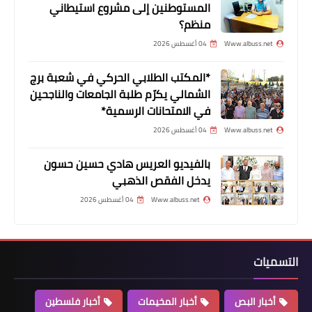
المستوطنين إلى مشروع استيطاني
الفلسطينيين في لبنان*
منظم؟
Www.albuss.net
04 أغسطس 2026
*المكتب الطلابي الحركي في شعبة برج
الشمالي يكرّم طلبة الجامعات والناجحين
في الامتحانات الرسمية*
Www.albuss.net
04 أغسطس 2026
بالفيديو العريس هادي حسين حسون
يدخل الفقص الذهبي
مقالات
Www.albuss.net
04 أغسطس 2026
ثقافة الوطن والسماء بلا سراب بقلم
الاعلامي الشاعر محمد درويش *
التسميات
أخبار البص
أخبار المخيمات
أخبار فلسطين