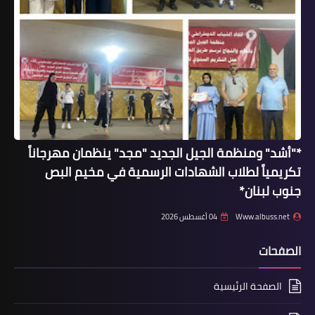
أخبار ‏البص
*"أشد" ومنظمة الجيل الجديد "مجد" ينظمان مهرجاناً
فصائل تحالف القوي الفلسطينية ‏تعقد
تكريمياً لطلاب الشهادات الرسمية في مخيم البص
‏اجتماعاً ‏في ‏مقر ‏منظمة ‏الصاعقة ‏في
جنوب لبنان*
‏مخيم ‏البص
Www.albuss.net
04 أغسطس 2026
الصفحات
الصفحة الرئيسية