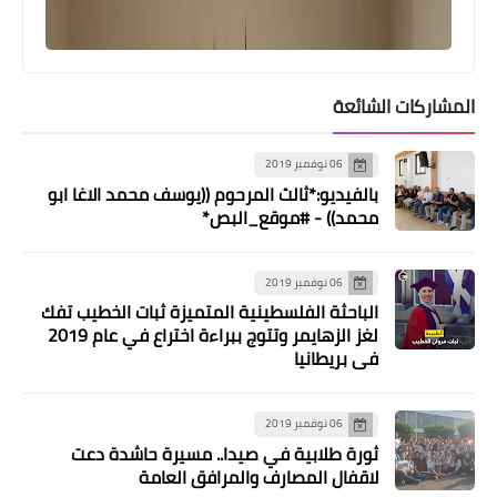
المشاركات الشائعة
06 نوفمبر 2019
بالفيديو:*ثالث المرحوم ((يوسف محمد الاغا ابو
محمد)) - #موقع_البص*
06 نوفمبر 2019
الباحثة الفلسطينية المتميزة ثبات الخطيب تفك
لغز الزهايمر وتتوج ببراءة اختراع في عام 2019
في بريطانيا
من هنا وهناك
"أونروا" في لبنان تتابع حالات 5 مصابين
06 نوفمبر 2019
ثورة طلابية في صيدا.. مسيرة حاشدة دعت
فلسطينيين بـ "كورونا" في برجا وعرمون
لاقفال المصارف والمرافق العامة