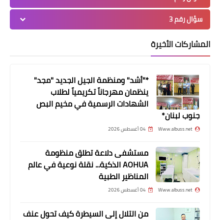
سؤال رقم 3
المشاركات الأخيرة
منوعات
*الرابطة تلتقي رابطة الطلاب المسلمين
في مدينة صيدا*
*"أشد" ومنظمة الجيل الجديد "مجد"
ينظمان مهرجاناً تكريمياً لطلاب
الشهادات الرسمية في مخيم البص
جنوب لبنان*
Www.albuss.net
04 أغسطس 2026
مستشفى دلاعة تطلق منظومة
AOHUA الذكية... نقلة نوعية في عالم
المناظير الطبية
محطات
*حر.كة حم١س تزور رئيس حزب الاتحاد
Www.albuss.net
04 أغسطس 2026
النائب عبد الرحيم مراد وتستعرض معه
من التلال إلى السيطرة كيف تحول عنف
مستجدات القضية الفلسطينية وأوضاع