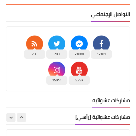
التواصل الإجتماعي
200
200
21000
12101
15044
5.79K
مشاركات عشوائية
مشاركات عشوائية [رأسي]