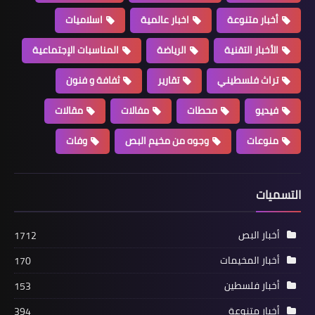
أخبار متنوعة
اخبار عالمية
اسلاميات
الأخبار التقنية
الرياضة
المناسبات الإجتماعية
تراث فلسطيني
تقارير
ثفافة و فنون
مقالات
فيديو
محطات
مفالات
مقالات
خربشات لعادل مسلم كتاب جديد بلغة
عميقة بقلم الاعلامي الشاعر محمد
منوعات
وجوه من مخيم البص
وفات
درويش :
التسميات
أخبار البص
1712
أخبار المخيمات
170
أخبار فلسطين
153
أخبار متنوعة
394
أخبار فلسطين