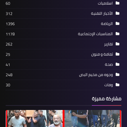
الانتفاضة الثالثة انتفاضة الكرامة (22)
اسلاميات
60
الاحتلال يقتل في غزة وعينه على الضفة
الأخبار التقنية
312
الرياضة
1396
المناسبات الإجتماعية
1178
تقارير
262
ثفافة و فنون
25
صحة
41
وجوه من مخيم البص
248
مقالات
وفات
الانتفاضة الثالثة انتفاضة الكرامة
30
(21)حلول إسرائيلية عسكريةٌ خشنةٌ
مشاركة مميزة
وخبيثةٌ ناعمةٌ