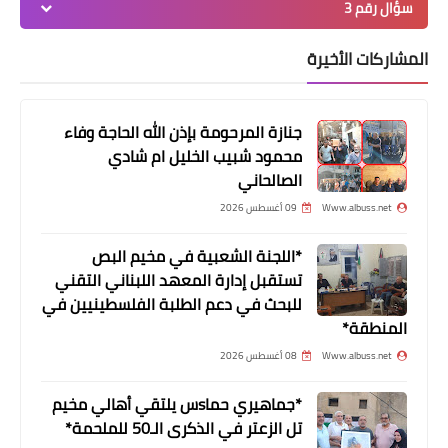
سؤال رقم 3
أخبار المخيمات
المشاركات الأخيرة
الإعلامية حنان عيسى تدير ورشة شبابية
حول التشكيلات الصفيّة في عين الحلوة
جنازة المرحومة بإذن الله الحاجة وفاء
محمود شبيب الخليل ام شادي
الصالحاني
Www.albuss.net
09 أغسطس 2026
*اللجنة الشعبية في مخيم البص
تستقبل إدارة المعهد اللبناني التقني
للبحث في دعم الطلبة الفلسطينيين في
المنطقة*
Www.albuss.net
08 أغسطس 2026
أخبار متنوعة
نادي اخاء الجليل يزور مدير جريدة الاهرام
*جماهيري حماsس يلتقي أهالي مخيم
المصرية" الاستاذ ماهر مقلد"
تل الزعتر في الذكرى الـ50 للملحمة*