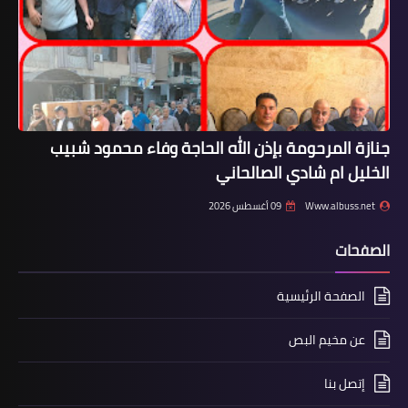
جنازة المرحومة بإذن الله الحاجة وفاء محمود شبيب
أخبار المخيمات
الخليل ام شادي الصالحاني
لقاء بين فتح والشعبية بحث الأوضاع في
فلسطين
Www.albuss.net
09 أغسطس 2026
الصفحات
الصفحة الرئيسية
عن مخيم البص
إتصل بنا