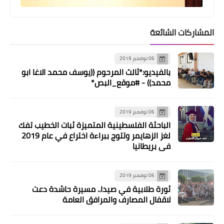
اللجان الشعبيه تعتصم امام مقر الانروا
بصيدا تضامنا مع اهالي البارد
المشاركات الشائعة
06 نوفمبر 2019
بالفيديو:*ثالث المرحوم ((يوسف محمد الاغا ابو
محمد)) - #موقع_البص*
06 نوفمبر 2019
الباحثة الفلسطينية المتميزة ثبات الخطيب تفك
لغز الزهايمر وتتوج ببراءة اختراع في عام 2019
في بريطانيا
مقالات
الأنروا... في غفلة عن النّاس لاجىء مسجّل
06 نوفمبر 2019
و... لاجىء مستحق
ثورة طلابية في صيدا.. مسيرة حاشدة دعت
لاقفال المصارف والمرافق العامة