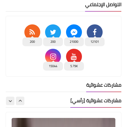
التواصل الإجتماعي
200
200
21000
12101
15044
5.79K
مشاركات عشوائية
مشاركات عشوائية [رأسي]