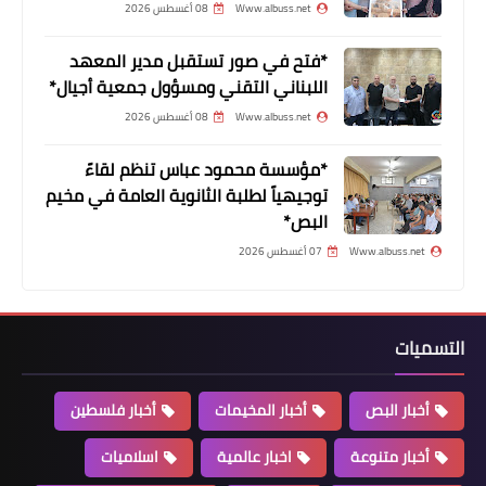
Www.albuss.net
08 أغسطس 2026
*فتح في صور تستقبل مدير المعهد
اللبناني التقني ومسؤول جمعية أجيال*
Www.albuss.net
08 أغسطس 2026
*مؤسسة محمود عباس تنظم لقاءً
توجيهياً لطلبة الثانوية العامة في مخيم
البص*
أخبار فلسطين
Www.albuss.net
07 أغسطس 2026
ناظم اليوسف نائب الامين العام لجبهة
التحرير الفلسطينية ينعي الحاجة الفاضلة
ام حافظ قاسم
التسميات
أخبار البص
أخبار المخيمات
أخبار فلسطين
أخبار متنوعة
اخبار عالمية
اسلاميات