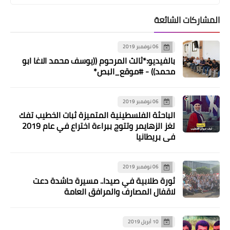
الشمالي*
المشاركات الشائعة
06 نوفمبر 2019
بالفيديو:*ثالث المرحوم ((يوسف محمد الاغا ابو
محمد)) - #موقع_البص*
06 نوفمبر 2019
الباحثة الفلسطينية المتميزة ثبات الخطيب تفك
لغز الزهايمر وتتوج ببراءة اختراع في عام 2019
في بريطانيا
أخبار ‏البص
*جريمة هزّت مجدل عنجر خلاف عائلي
06 نوفمبر 2019
يذهب ضحيته قتيل وجريح*
ثورة طلابية في صيدا.. مسيرة حاشدة دعت
لاقفال المصارف والمرافق العامة
10 أبريل 2019