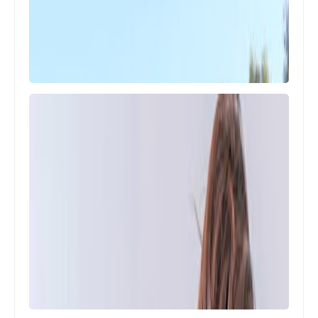
أخبار ‏البص
*احياء ذكرى ش♡هيد القدس اللواء
قا♡سم سليما♡ني في مخيم البرج