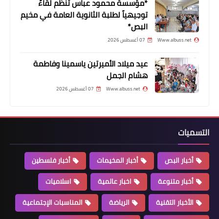
*مؤسسة محمود عباس تنظم لقاءً
توجيهياً لطلبة الثانوية العامة في مخيم
البص*
Www.albuss.net
07 أغسطس 2026
عيد ميلاد الأميرتين ياسمينا وفاطمة
هشام الجمل
Www.albuss.net
07 أغسطس 2026
أخبار ‏البص
الكارثة تحققت الولايات المتحدة تبدأ
الحر"ب على فنزويلا
التسميات
أخبار البص
أخبار المخيمات
أخبار فلسطين
أخبار متنوعة
اخبار عالمية
اسلاميات
الأخبار التقنية
الرياضة
المناسبات الإجتماعية