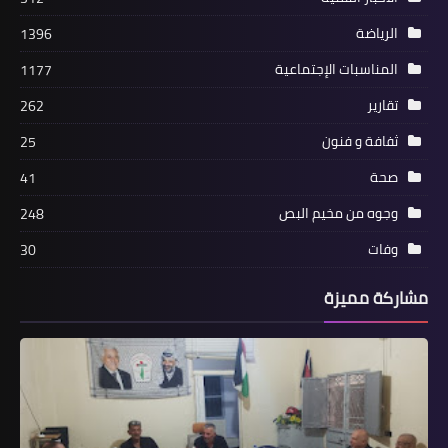
المقـــ...ــاومة (2) في الرشيدية
الرياضة
1396
المناسبات الإجتماعية
1177
تقارير
262
ثفافة و فنون
25
صحة
41
وجوه من مخيم البص
248
صحة‏
وفات
30
الجمعية الطبية اللبنانية الأوروبية: لا خوف
مشاركة مميزة
من فيروس فتاك وهناك تضخيم لموضوع
إنفلونزا “H3N2”