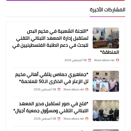
شرطة بلدية صور تكثّف حملات قمع
المشاركات الأخيرة
المخالفات وتحجز دراجات نارية تسير على
أرصفة المشاة
*اللجنة الشعبية في مخيم البص
تستقبل إدارة المعهد اللبناني التقني
للبحث في دعم الطلبة الفلسطينيين في
المنطقة*
Www.albuss.net
08 أغسطس 2026
*جماهيري حماsس يلتقي أهالي مخيم
تل الزعتر في الذكرى الـ50 للملحمة*
Www.albuss.net
08 أغسطس 2026
مقالات‏
*فتح في صور تستقبل مدير المعهد
حين تقرر القوة لا القانون فنزويلا نموذجاً
اللبناني التقني ومسؤول جمعية أجيال*
لعالم بلا ضوابط
Www.albuss.net
08 أغسطس 2026