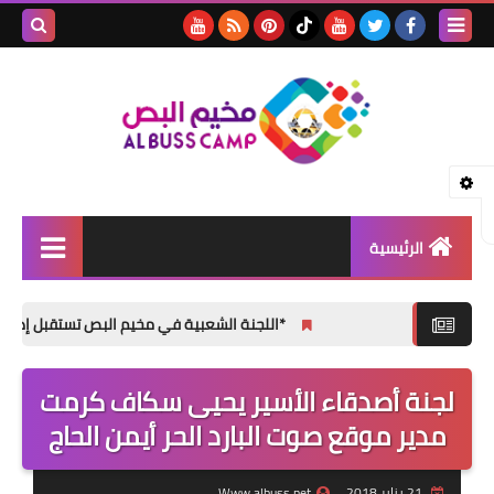
بحث هذه
المدونة
الإلكتروني
الرئيسية
الأخبار
*اللجنة الشعبية في مخيم البص تستقبل إدارة المعهد اللب
مقالات
لجنة أصدقاء الأسير يحيى سكاف كرمت
تقارير
مدير موقع صوت البارد الحر أيمن الحاج
ثفافة و فنون
المناسبات الإجتماعية
21 يناير 2018
Www.albuss.net