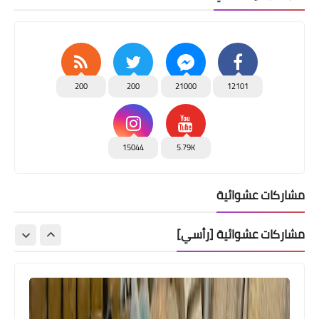
200
200
21000
12101
15044
5.79K
مشاركات عشوائية
مشاركات عشوائية [رأسي]