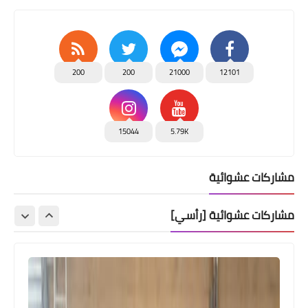
200
200
21000
12101
15044
5.79K
مشاركات عشوائية
مشاركات عشوائية [رأسي]