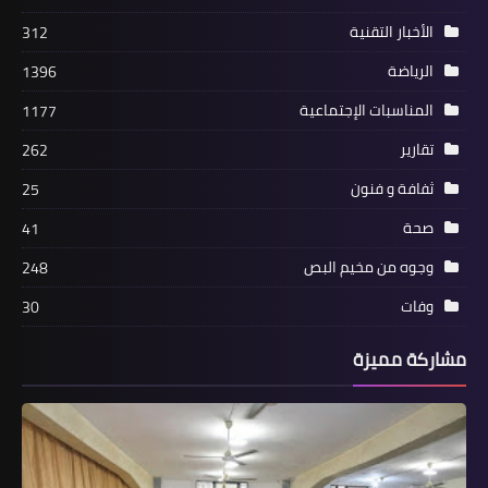
الأخبار التقنية
312
الرياضة
1396
المناسبات الإجتماعية
1177
تقارير
262
ثفافة و فنون
25
صحة
41
أخبار البص
وجوه من مخيم البص
248
*المكتب الحركي الطلابي لحركة فتح
وفات
30
ينظم لقاءا توجيهيا لطلبة شهادة الثانوية
العامة في مخيم البص*
مشاركة مميزة