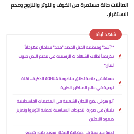
العائلات حالة مستمرة من الخوف والتوتر والنزوح وعدم
الاستقرار.
شاهد أيضًا
*"أشد" ومنظمة الجيل الجديد "مجد" ينظمان مهرجاناً
تكريمياً لطلاب الشهادات الرسمية في مخيم البص جنوب
لبنان*
مستشفى دلاعة تطلق منظومة AOHUA الذكية... نقلة
نوعية في عالم المناظير الطبية
أبو هولي يضع اللجان الشعبية في المخيمات الفلسطينية
بلبنان في صورة التحركات السياسية لحماية الأونروا وتعزيز
صمود اللاجئين
ندوة سياسية في مضافة المختار سعيد دقور بتجمع