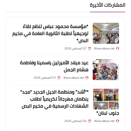
فرق الإسعاف تطفئ صفاراتها وتستغيث..
المشاركات الأخيرة
المحروقات تُجبر سياراتها على التوقف
القسري
*مؤسسة محمود عباس تنظم لقاءً
توجيهياً لطلبة الثانوية العامة في مخيم
البص*
Www.albuss.net
07 أغسطس 2026
عيد ميلاد الأميرتين ياسمينا وفاطمة
هشام الجمل
Www.albuss.net
07 أغسطس 2026
منوعات
*"أشد" ومنظمة الجيل الجديد "مجد"
صارع الموت بعد انفجار المرفأ...ونجح
ينظمان مهرجاناً تكريمياً لطلاب
بجدارة في الامتحانات الرسمية بعد 12
الشهادات الرسمية في مخيم البص
عملية جراحية
جنوب لبنان*
Www.albuss.net
04 أغسطس 2026