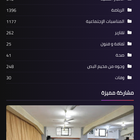
الرياضة
1396
أخبار متنوعة
المناسبات الإجتماعية
1177
صور وتفاصيل من جريمة قتل الأم اللبنانية
وطفلتها في النرويج
تقارير
262
ثفافة و فنون
25
صحة
41
وجوه من مخيم البص
248
وفات
30
مشاركة مميزة
أخبار البص
*وحدة ش♡هداء البص تقيم حواجز محبة
احتفاء بذكرى مولد الرسول الأكرم*