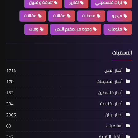
تراث فلسطيني
تقارير
ثفافة و فنون
فيديو
محطات
مفالات
مقالات
منوعات
وجوه من مخيم البص
وفات
التسميات
أخبار المخيمات
*♦️قرار بإخلاء مدارس الأونروا في مخيم
عين الحلوة من المسلحين يوم الجمعة*
أخبار البص
1714
أخبار المخيمات
170
أخبار فلسطين
153
أخبار متنوعة
394
اخبار لبنان
2906
اسلاميات
60
الأخبار التقنية
312