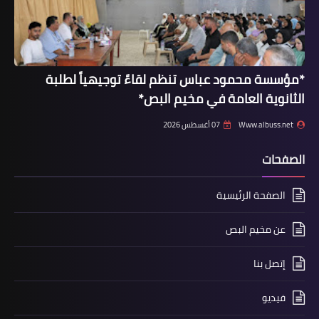
*مؤسسة محمود عباس تنظم لقاءً توجيهياً لطلبة
الثانوية العامة في مخيم البص*
Www.albuss.net
07 أغسطس 2026
الصفحات
أخبار البص
*بالفيديو:جنازة المرحوم بإذن الله الحاج
الصفحة الرئيسية
محمد علي الفرماوي "أبو خليل"*
عن مخيم البص
إتصل بنا
فيديو