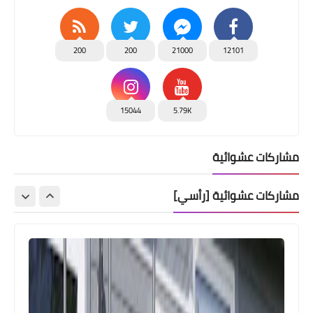
200
200
21000
12101
15044
5.79K
مشاركات عشوائية
مشاركات عشوائية [رأسي]