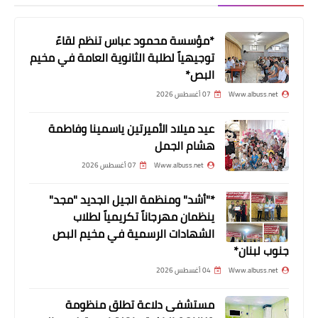
*مؤسسة محمود عباس تنظم لقاءً
توجيهياً لطلبة الثانوية العامة في مخيم
البص*
مقالات
Www.albuss.net
07 أغسطس 2026
مخطط لاغتيال جنبلاط.. وتفجير معملَي
الجية والزهراني وفنادق في جونية!
عيد ميلاد الأميرتين ياسمينا وفاطمة
هشام الجمل
Www.albuss.net
07 أغسطس 2026
*"أشد" ومنظمة الجيل الجديد "مجد"
ينظمان مهرجاناً تكريمياً لطلاب
الشهادات الرسمية في مخيم البص
جنوب لبنان*
Www.albuss.net
04 أغسطس 2026
اسلاميات
مستشفى دلاعة تطلق منظومة