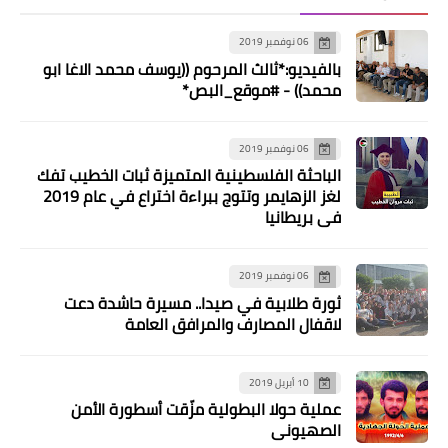
06 نوفمبر 2019
بالفيديو:*ثالث المرحوم ((يوسف محمد الاغا ابو
محمد)) - #موقع_البص*
06 نوفمبر 2019
الباحثة الفلسطينية المتميزة ثبات الخطيب تفك
لغز الزهايمر وتتوج ببراءة اختراع في عام 2019
في بريطانيا
06 نوفمبر 2019
ثورة طلابية في صيدا.. مسيرة حاشدة دعت
لاقفال المصارف والمرافق العامة
اسلاميات
10 أبريل 2019
*"جمعية المشاريع" تنظم أمسية إنشادية
عملية حولا البطولية مزّقت أسطورة الأمن
لمناسبة المولد النبوي الشريف*
الصهيوني