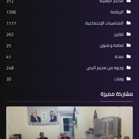
الأخبار التقنية
312
الفلسطيني*.
الرياضة
1396
المناسبات الإجتماعية
1177
تقارير
262
ثفافة و فنون
25
صحة
41
وجوه من مخيم البص
248
تقارير
وفات
30
*_《جسد الواقع الفلسطيني/ تصاميم
علي فاعور .. أنامل سحرية تجسد الواقع
مشاركة مميزة
الفلسطيني》_*