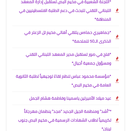
*اللجنة الشعبية في مخيم البص تستقبل إدارة المعهد
اللبناني التقني للبحث في دعم الطلبة الفلسطينيين في
المنطقة*
*جماهيري حماsس يلتقي أهالي مخيم تل الزعتر في
الذكرى الـ50 للملحمة*
*فتح في صور تستقبل مدير المعهد اللبناني التقني
ومسؤول جمعية أجيال*
*مؤسسة محمود عباس تنظم لقاءً توجيهياً لطلبة الثانوية
العامة في مخيم البص*
عيد ميلاد الأميرتين ياسمينا وفاطمة هشام الجمل
*"أشد" ومنظمة الجيل الجديد "مجد" ينظمان مهرجاناً
تكريمياً لطلاب الشهادات الرسمية في مخيم البص جنوب
لبنان*