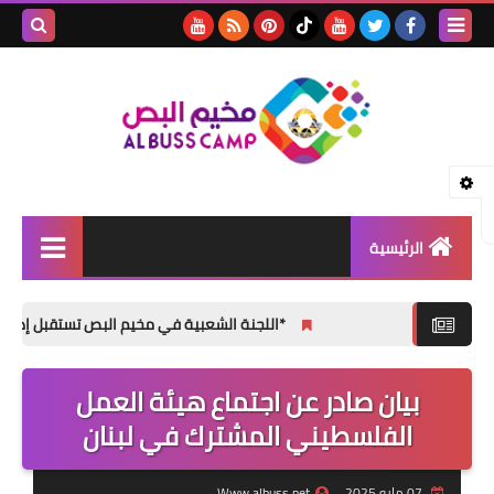
بحث هذه
المدونة
الإلكتروني
الرئيسية
الأخبار
*اللجنة الشعبية في مخيم البص تستقبل إدارة المعهد اللب
مقالات
بيان صادر عن اجتماع هيئة العمل
تقارير
الفلسطيني المشترك في لبنان
ثفافة و فنون
المناسبات الإجتماعية
07 مايو 2025
Www.albuss.net