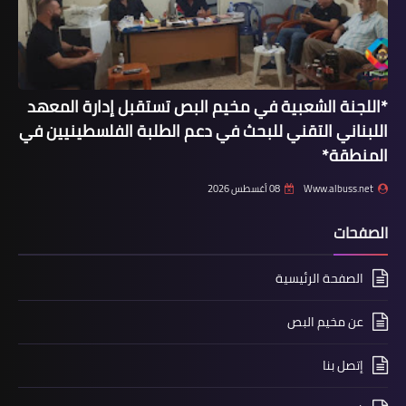
*اللجنة الشعبية في مخيم البص تستقبل إدارة المعهد
أخبار البص
اللبناني التقني للبحث في دعم الطلبة الفلسطينيين في
المنطقة*
*"اللقاء التنسيقي" ينظم أنشطة وطنية
داخل مدارس الأونروا بمناسبة يوم الأرض*
Www.albuss.net
08 أغسطس 2026
الصفحات
الصفحة الرئيسية
عن مخيم البص
إتصل بنا