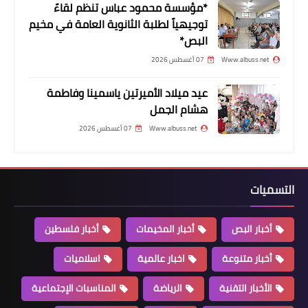
*مؤسسة محمود عباس تنظم لقاءً
توجيهياً لطلبة الثانوية العامة في مخيم
البص*
Www.albuss.net
07 أغسطس 2026
عيد ميلاد الأميرتين ياسمينا وفاطمة
هشام الجمل
Www.albuss.net
07 أغسطس 2026
وجوه من مخيم البص
لقطات مصورة من مخيم البص
التسميات
أخبار البص
أخبار المخيمات
أخبار فلسطين
أخبار متنوعة
اخبار عالمية
اسلاميات
الأخبار التقنية
الرياضة
المناسبات الإجتماعية