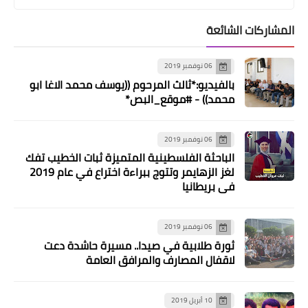
المشاركات الشائعة
06 نوفمبر 2019
بالفيديو:*ثالث المرحوم ((يوسف محمد الاغا ابو
محمد)) - #موقع_البص*
06 نوفمبر 2019
الباحثة الفلسطينية المتميزة ثبات الخطيب تفك
أخبار متنوعة
لغز الزهايمر وتتوج ببراءة اختراع في عام 2019
في بريطانيا
خلال لقاء تضامني في بيروت *يوسف
احمد: نحو خطة واستراتيجية عربية
مقاومة في مواجهة صفقة القرن*
06 نوفمبر 2019
ثورة طلابية في صيدا.. مسيرة حاشدة دعت
لاقفال المصارف والمرافق العامة
10 أبريل 2019