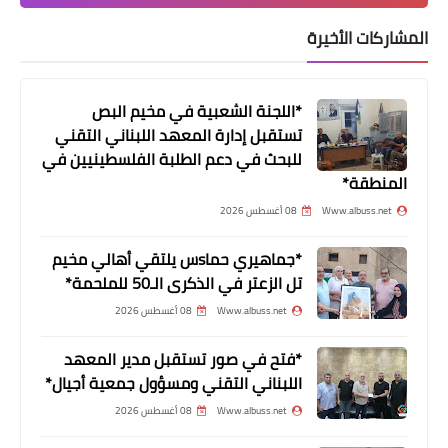
《الاتحاد الفلسطيني لكرة القدم في
المشاركات الأخيرة
لبنان يكرِّم أعضاء دورة المدربين الرياضيين
فئة C
*اللجنة الشعبية في مخيم البص
تستقبل إدارة المعهد اللبناني التقني
للبحث في دعم الطلبة الفلسطينيين في
المنطقة*
Www.albuss.net
08 أغسطس 2026
*جماهيري حماsس يلتقي أهالي مخيم
تل الزعتر في الذكرى الـ50 للملحمة*
Www.albuss.net
08 أغسطس 2026
أخبار البص
*فتح في صور تستقبل مدير المعهد
*بالفيديو:رامي صقر من رحم المعاناة
اللبناني التقني ومسؤول جمعية أجيال*
والاعاقة يخرج الابداع والتفوق*
Www.albuss.net
08 أغسطس 2026