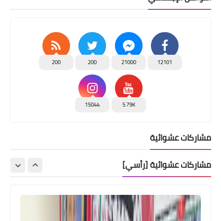
200
200
21000
12101
15044
5.79K
مشاركات عشوائية
مشاركات عشوائية [رأسي]