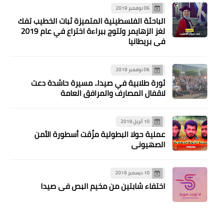
06 نوفمبر 2019
الباحثة الفلسطينية المتميزة ثبات الخطيب تفك
لغز الزهايمر وتتوج ببراءة اختراع في عام 2019
مقالات
في بريطانيا
القدس هي القدس بقلم:ماهر الصديق
06 نوفمبر 2019
ثورة طلابية في صيدا.. مسيرة حاشدة دعت
لاقفال المصارف والمرافق العامة
10 أبريل 2019
عملية حولا البطولية مزّقت أسطورة الأمن
الصهيوني
10 ديسمبر 2019
أخبار فلسطين
اختفاء شابتين من مخيم البص في صيدا
جبهة التحرير الفلسطينية ترحب بقرارات
المجلس المركزي وتدعو الى تطبيقها