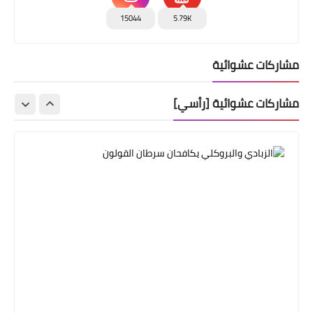
15044
5.79K
مشاركات عشوائية
من هنا وهناك
بيان شكر من حركة المقاومة الإسلامية
مشاركات عشوائية [رأسي]
(حماس)
من هنا وهناك
وفد حركة حماس يجول على القيادات