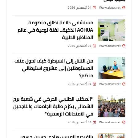
Www.albuss.net
04 أغسطس 2026
مستشفى دلاعة تطلق منظومة
AOHUA الذكية... نقلة نوعية في عالم
أخبار فلسطين
المناظير الطبية
القانوع: إهمال علاج الأسيرة جعابيص
Www.albuss.net
04 أغسطس 2026
شاهد جديد على إجرام الاحتلال
من التلال إلى السيطرة كيف تحول عنف
المستوطنين إلى مشروع استيطاني
منظم؟
Www.albuss.net
04 أغسطس 2026
*المكتب الطلابي الحركي في شعبة برج
الشمالي يكرّم طلبة الجامعات والناجحين
في الامتحانات الرسمية*
Www.albuss.net
04 أغسطس 2026
الرياضة
بالفيديو العريس هادي حسين حسون