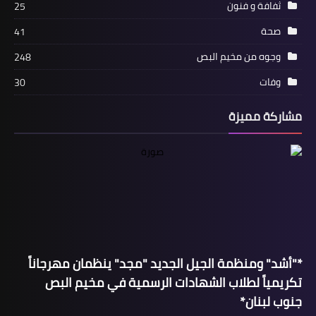
ثفافة و فنون
25
صحة
41
محطات
وجوه من مخيم البص
248
اخبار جبهة التحرير الفلسطينية
وفات
30
مشاركة مميزة
مقالات
في ظلال حطين المجيدة وانتصارات صلاح
*"أشد" ومنظمة الجيل الجديد "مجد" ينظمان مهرجاناً
الدين العظيمة بقلم د. مصطفى يوسف
تكريمياً لطلاب الشهادات الرسمية في مخيم البص
اللداوي
جنوب لبنان*