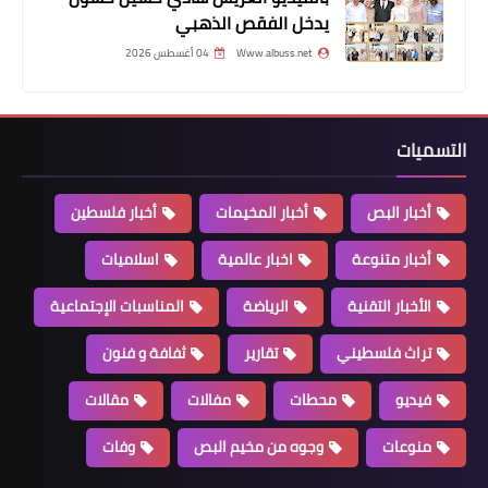
ريال مدريد يرد على إمكانية تجديد عقد
يدخل الفقص الذهبي
كريستيانو
Www.albuss.net
04 أغسطس 2026
التسميات
أخبار البص
أخبار المخيمات
أخبار فلسطين
أخبار متنوعة
اخبار عالمية
اسلاميات
الأخبار التقنية
الرياضة
المناسبات الإجتماعية
صحة
تراث فلسطيني
تقارير
ثفافة و فنون
الزبادي والبروكلي يكافحان سرطان
القولون
فيديو
محطات
مفالات
مقالات
منوعات
وجوه من مخيم البص
وفات