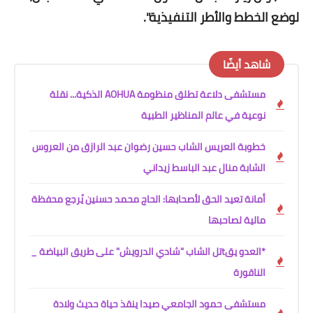
لوضع الخطط والأطر التنفيذية".
شاهد أيضًا
مستشفى دلاعة تطلق منظومة AOHUA الذكية... نقلة
نوعية في عالم المناظير الطبية
خطوبة العريس الشاب حسين رضوان عبد الرازق من العروس
الشابة منال عبد الباسط زيداني
أمانة تعيد الحق لأصحابها: الحاج محمد حسنين يُرجع محفظة
مالية لصاحبها
*العدو يقtتل الشاب "شادي الدرويش" على طريق البياضة _
الناقورة
مستشفى حمود الجامعي صيدا ينقذ حياة حديث ولادة