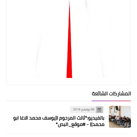
محطات
مجلس علماء فلسطين في لبنان يدين
الانفجار الذي وقع في صيدا
المشاركات الشائعة
06 نوفمبر 2019
بالفيديو:*ثالث المرحوم ((يوسف محمد الاغا ابو
محمد)) - #موقع_البص*