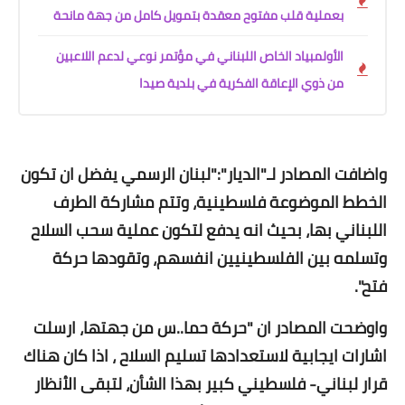
بعملية قلب مفتوح معقدة بتمويل كامل من جهة مانحة
الأولمبياد الخاص اللبناني في مؤتمر نوعي لدعم اللاعبين
من ذوي الإعاقة الفكرية في بلدية صيدا
واضافت المصادر لـ"الديار":"لبنان الرسمي يفضل ان تكون
الخطط الموضوعة فلسطينية، وتتم مشاركة الطرف
اللبناني بها، بحيث انه يدفع لتكون عملية سحب السلاح
وتسلمه بين الفلسطينيين انفسهم، وتقودها حركة
فتح".
واوضحت المصادر ان "حركة حما..س من جهتها، ارسلت
اشارات ايجابية لاستعدادها تسليم السلاح ، اذا كان هناك
قرار لبناني- فلسطيني كبير بهذا الشأن، لتبقى الأنظار