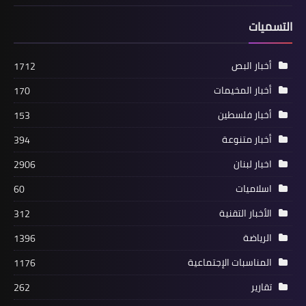
التسميات
أخبار البص
1712
أخبار المخيمات
170
أخبار فلسطين
153
منوعات
أخبار متنوعة
394
اسعار الدولار واهم العملات الاخرى
اخبار لبنان
2906
اسلاميات
60
الأخبار التقنية
312
الرياضة
1396
المناسبات الإجتماعية
1176
تقارير
262