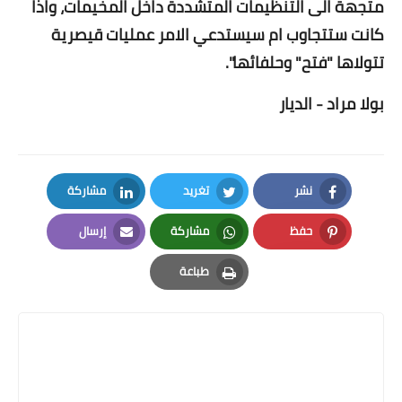
متجهة الى التنظيمات المتشددة داخل المخيمات، واذا
كانت ستتجاوب ام سيستدعي الامر عمليات قيصرية
تتولاها "فتح" وحلفائها".
بولا مراد - الديار
نشر
تغريد
مشاركة
LinkedIn
Twitter
Facebook
حفظ
مشاركة
إرسال
Email
Whatsapp
Pinterest
طباعة
Print