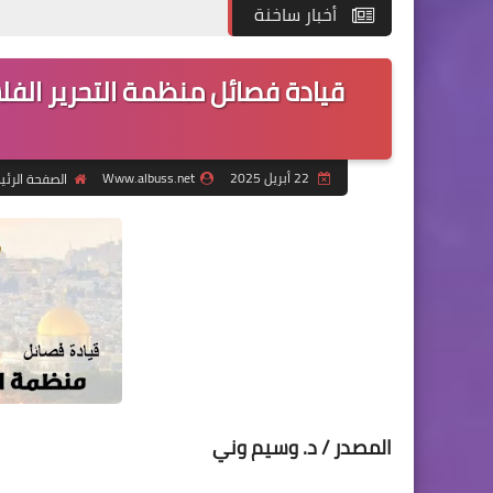
أخبار ساخنة
قيادة فصائل منظمة التحرير الفلسط
22 أبريل 2025
Www.albuss.net
الصفحة الرئي
المصدر / د. وسيم وني