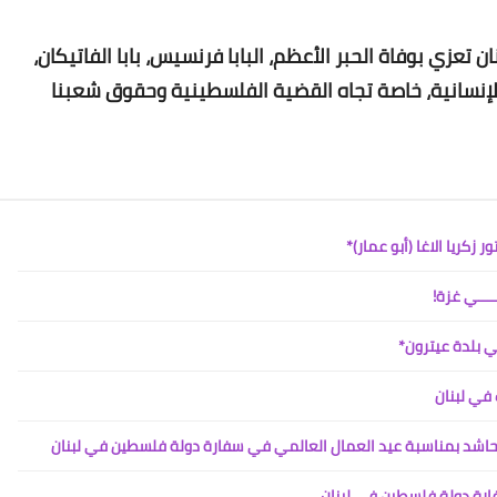
Www.albuss.net
تعزي بوفاة الحبر الأعظم، البابا فرنسيس، بابا الفاتيكان،
14 أغسطس 2022
الإنسانية، خاصة تجاه القضية الفلسطينية وحقوق شعبنا
زكريا الاغا (أبو عمار)*
Www.albuss.net
14 أغسطس 2022
ي بلدة عيترون*
في لبنان
لحاشد بمناسبة عيد العمال العالمي في سفارة دولة فلسطين في لبنان
رة دولة فلسطين في لبنان