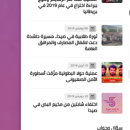
الفلسطينيين في لبنان يشارك
ببراءة اختراع في عام 2019 في
بريطانيا
في حفل تكريم ثانويّـة دير
ياسين أبناءها المُتفوِّقيـن في
عرسٍ وطنيّ جامِع*
06 نوفمبر 2019
ثورة طلابية في صيدا.. مسيرة حاشدة
دعت لاقفال المصارف والمرافق
العامة
أخبار البص
10 أبريل 2019
*ثانويّـة دير ياسين تُكرّم أبناءها
عملية حولا البطولية مزّقت أسطورة
المُتفوِّقيـن في عرسٍ وطنيّ
الأمن الصهيوني
جامِع*
أخبار فلسطين
أخبار فلسطين
10 ديسمبر 2019
اختفاء شابتين من مخيم البص في
صيدا
أخبار البص
سؤال وجواب