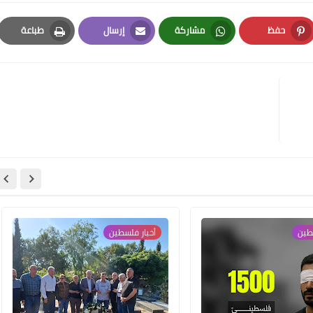
حفظ
مشاركة
إرسال
طباعة
Print
Email
Whatsapp
Pinterest
Www.albuss.net
13 أغسطس 2022
سطين
أخبار فلسطين
Www.albuss.net
13 أغسطس 2022