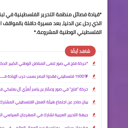
*قيادة فصائل منظمة التحرير الفلسطينية في لبنان 
الذي رحل عن الدنيا، بعد مسيرة حافلة بالمواقف 
الفلسطيني الوطنية المشروعة.*
شاهد أيضًا
*حركة فتح في صور تنعى المناضل الوطني الكبير الدكتور 
🔰1500 فلسطينيّ فقدوا البصر بسبب حرب الإبادة فــــــــي غزة!
حركة "فتح" في صور وعمّار بن ياسر تُعزّي آل بعلبكي ف
بيان صادر عن اجتماع هيئة العمل الفلسطيني المشترك 
جبهة التحرير العربية تشارك في المهرجان السياسي ا
مهرجان سياسي بمناسبة عيد العمال العالمي في سفا