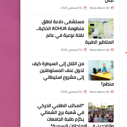
معروف
Www.albuss.net
04 أغسطس 2026
مستشفى دلاعة تطلق
منظومة AOHUA الذكية...
نقلة نوعية في عالم
المناظير الطبية
أخبار البص
Www.albuss.net
04 أغسطس 2026
احتفالات مشاريعية في صور
وإقليم الخروب
من التلال إلى السيطرة كيف
تحول عنف المستوطنين
إلى مشروع استيطاني
منظم؟
أخبار متنوعة
Www.albuss.net
04 أغسطس 2026
*(شاهد) تلتقي مديرة التعليم
*المكتب الطلابي الحركي
في وكالة الأونروا في لبنان
في شعبة برج الشمالي
وتناقش معها خدمات التعليم
يكرّم طلبة الجامعات
في مدارس الأونروا في لبنان*
والناجحين في الامتحانات الرسمية*