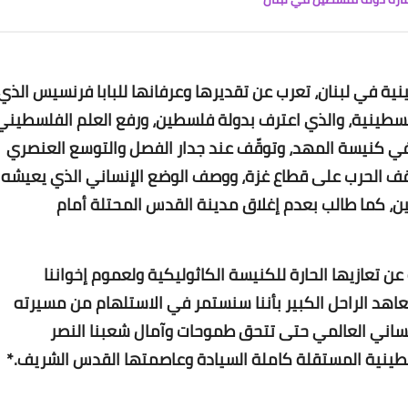
Www.albuss.net
14 أغسطس 2022
نية في لبنان، تعرب عن تقديرها وعرفانها للبابا فرنسيس الذي
طينية، والذي اعترف بدولة فلسطين، ورفع العلم الفلسطيني
 في كنيسة المهد، وتوقّف عند جدار الفصل والتوسع العنصري
 وقف الحرب على قطاع غزة، ووصف الوضع الإنساني الذي يعيشه
Www.albuss.net
ن، كما طالب بعدم إغلاق مدينة القدس المحتلة أمام
14 أغسطس 2022
 تعازيها الحارة للكنيسة الكاثوليكية ولعموم إخواننا
عاهد الراحل الكبير بأننا سنستمر في الاستلهام من مسيرته
لإنساني العالمي حتى تتحق طموحات وآمال شعبنا النصر
لسطينية المستقلة كاملة السيادة وعاصمتها القدس الشريف.*
Www.albuss.net
14 أغسطس 2022