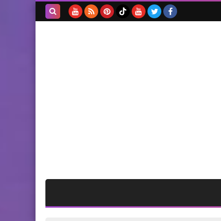
وتأكيدٌ على وحدة الدم والمسار
والمصير*
بحث هذه
المدونة
الإلكترونية
منوعات
*جمعية HELP DUNYA
الألمانية تزور اللجان الشعبية
الفلسطينية في لبنان*
محطات
*اجتماع مركزي مشترك بين
مكتب الشباب في حركة أمل
واتحاد الشباب الديمقراطي