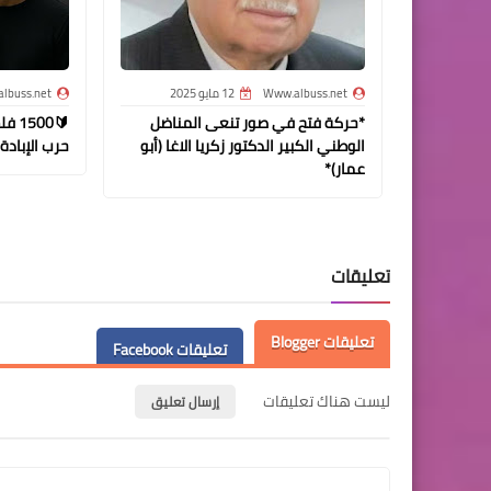
Www.albuss.net
12 مايو 2025
lbuss.net
*حركة فتح في صور تنعى المناضل
🔰00
الوطني الكبير الدكتور زكريا الاغا (أبو
حرب الإبادة 
عمار)*
تعليقات
تعليقات Blogger
تعليقات Facebook
ليست هناك تعليقات
إرسال تعليق