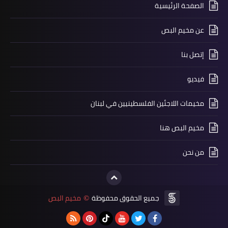
الصفحة الرئيسية
عن مخيم البص
إتصل بنا
فيديو
مخيمات اللاجئين الفلسطينيين في لبنان
وفات
الحاج ‏محمود ‏خضر ‏داوود ‏ابو ‏خضر
مخيم البص هنا
من نحن
جميع الحقوق محفوظة
مخيم البص
©