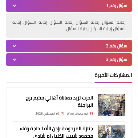
سؤال رقم 1
إجابة السؤال إجابة السؤال إجابة السؤال إجابة السؤال إجابة
السؤال إجابة السؤال إجابة السؤال
سؤال رقم 2
ثفافة و فنون
سؤال رقم 3
*تصريحٌ صحفيّ صادرٌ عن اتّحاد المعلّمينَ
المشاركات الأخيرة
في لبنانَ*
الحرب تزيد معاناة أهالي مخيم برج
البراجنة
Www.albuss.net
10 أغسطس 2026
جنازة المرحومة بإذن الله الحاجة وفاء
محمود شبيب الخليل ام شادي