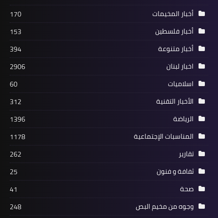
أخبار المخيمات
170
أخبار فلسطين
153
أخبار متنوعة
394
أخبار المخيمات
اخبار لبنان
2906
الهلال الأحمر يجول على مصابي كورونا
اسلاميات
60
في "شاتيلا"
الأخبار التقنية
312
الرياضة
1396
المناسبات الإجتماعية
1178
تقارير
262
ثفافة و فنون
25
صحة
41
وجوه من مخيم البص
248
أخبار البص