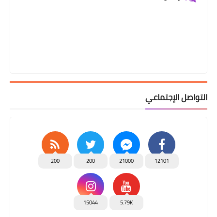
التواصل الإجتماعي
200
200
21000
12101
15044
5.79K