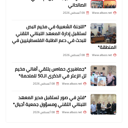
الصالحاني
Www.albuss.net
09 أغسطس 2026
أخبار البص
اعتصام حاشد في البص ضد قرارات
*اللجنة الشعبية في مخيم البص
تستقبل إدارة المعهد اللبناني التقني
المفوض العام وتقليص موازنة الاونروا ‏
للبحث في دعم الطلبة الفلسطينيين في
المنطقة*
Www.albuss.net
08 أغسطس 2026
*جماهيري حماsس يلتقي أهالي مخيم
تل الزعتر في الذكرى الـ50 للملحمة*
Www.albuss.net
08 أغسطس 2026
*فتح في صور تستقبل مدير المعهد
اللبناني التقني ومسؤول جمعية أجيال*
وفات
Www.albuss.net
08 أغسطس 2026
المرحوم كمال احمد الجمل ابو خالد في
ذمة الله