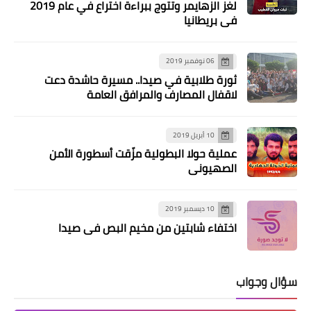
لغز الزهايمر وتتوج ببراءة اختراع في عام 2019
في بريطانيا
تسجيل 223 إصابة جديدة بفيروس كورونا
في قضاء صور.. 15منها في طيردبا
06 نوفمبر 2019
ثورة طلابية في صيدا.. مسيرة حاشدة دعت
لاقفال المصارف والمرافق العامة
10 أبريل 2019
عملية حولا البطولية مزّقت أسطورة الأمن
الصهيوني
10 ديسمبر 2019
أخبار البص
اختفاء شابتين من مخيم البص في صيدا
خلية ‏الازمة ‏في ‏مخيم ‏البص ‏تقوم ‏بتعقيم
‏عدد ‏من ‏المنازل
سؤال وجواب