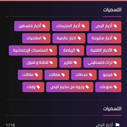
التسميات
أخبار البص
أخبار المخيمات
أخبار فلسطين
أخبار متنوعة
اخبار عالمية
اسلاميات
الأخبار التقنية
الرياضة
المناسبات الإجتماعية
تراث فلسطيني
تقارير
ثفافة و فنون
....
#20
فيديو
محطات
مفالات
مقالات
إصابة_كورونا_لهذا_اليوم_كانت_كما_يلي
منوعات
وجوه من مخيم البص
وفات
بلدة البرج الشمالي والمخيم:
التسميات
أخبار البص
1718