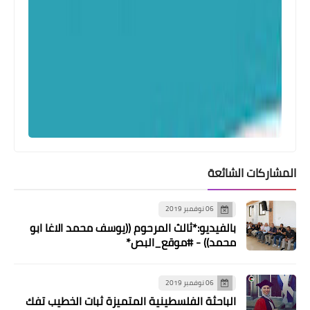
أخبار البص
16 إصابة جديدة بفيروس كورونا في
مدينة صور.. إليكم الأسماء
المشاركات الشائعة
06 نوفمبر 2019
بالفيديو:*ثالث المرحوم ((يوسف محمد الاغا ابو
محمد)) - #موقع_البص*
06 نوفمبر 2019
الباحثة الفلسطينية المتميزة ثبات الخطيب تفك
أخبار البص