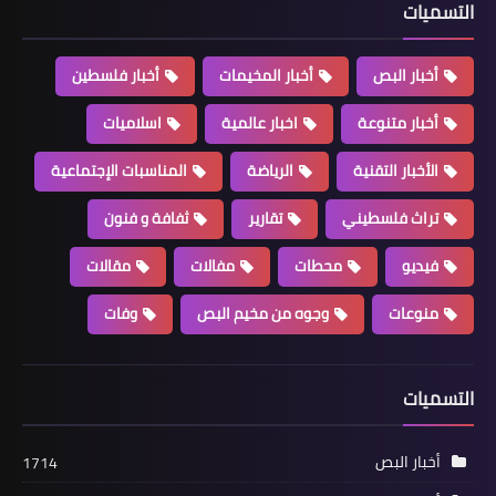
التسميات
أخبار البص
أخبار المخيمات
أخبار فلسطين
أخبار متنوعة
اخبار عالمية
اسلاميات
الأخبار التقنية
الرياضة
المناسبات الإجتماعية
تراث فلسطيني
تقارير
ثفافة و فنون
محطات
*(شاهد): قرار سلطات الاحتلال الإسرائيلي
فيديو
محطات
مفالات
مقالات
بإغلاق مكتب قناة القدس واعتقال
طاقمها للتحقيق هو محاولة يائسة
منوعات
وجوه من مخيم البص
وفات
لاخفاء الانتهاكات بحق الفلسطينيين*
التسميات
أخبار البص
1714