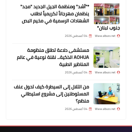
*"أشد" ومنظمة الجيل الجديد "مجد"
ينظمان مهرجاناً تكريمياً لطلاب
محطات
الشهادات الرسمية في مخيم البص
جنوب لبنان*
أنصار الله تزور حركة أمل في إقليم جبل
عامل.
Www.albuss.net
04 أغسطس 2026
مستشفى دلاعة تطلق منظومة
AOHUA الذكية... نقلة نوعية في عالم
المناظير الطبية
Www.albuss.net
04 أغسطس 2026
من التلال إلى السيطرة كيف تحول عنف
المستوطنين إلى مشروع استيطاني
منظم؟
Www.albuss.net
04 أغسطس 2026
منوعات
*حركة حماس والرابطة الإسلامية يكرمان
الطلبة المتميزين في الشهادات الرسمية*