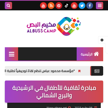
بحث هذه
المدونة
الإلكتروني
الرئيسية
الأخبار
*مؤسسة محمود عباس تنظم لقاءً توجيهياً لطلبة الثانوية العامة في مخي
مقالات
مبادرة ثقافية للأطفال في الرشيدية
تقارير
والبرج الشمالي
ثفافة و فنون
المناسبات الإجتماعية
08 يوليو 2023
Www.albuss.net