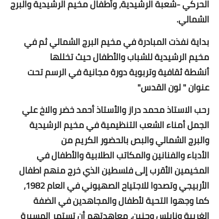
الحركي -شعبة الرشيدية، وأطفال مخيم الرشيدية والبرج
الشمالي.
بداية نفذت المبادرة في مخيم البرج الشمالي ثم في
مخيم الرشيدية للشباب
والأطفال
حيث تخللها
أنشطة
ثقافية
وتربوية
دورة
مجانية في الرسم تحت
عنوان " لون القدس"
رحب الاستاذ محمد دراز
والأستاذ
أحمد خضر والاخ علي
الجمل أمناء الشعب التنظيمية في مخيم الرشيدية
والبرج الشمالي والبص بالحضور الكريم من
الأدباء
والفنانين والمكاتب الطلابية
والأطفال
في
المخيمين
الأقرب
إلى
فلسطين الذي خرج منهم اطفال
الأربيجي وتصدوا
للاجتياح
الصهيوني في العام 1982،
كما وجهوا التحية
لأطفال
والمجاهدين في الضفة
الغربية ونابلس وجنين، معاهدتهم
أن
تستمر المسيرة