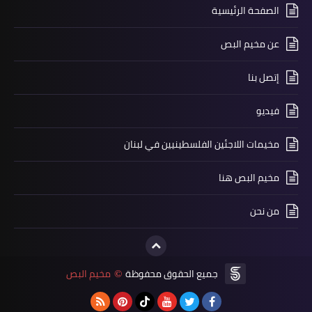
الصفحة الرئيسية
عن مخيم البص
إتصل بنا
فيديو
أخبار متنوعة
مخيمات اللاجئين الفلسطينيين في لبنان
*انحراف سيارة عند المدخل الشمالي
لمدينة صور*
مخيم البص هنا
من نحن
جميع الحقوق محفوظة
مخيم البص
©