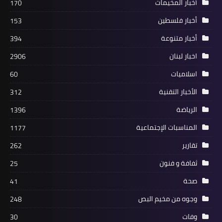
أخبار المخيمات
170
أخبار فلسطين
153
أخبار متنوعة
394
اخبار لبنان
2906
من هنا وهناك
اسلاميات
60
منظمة التحرير الفلسطينية تلتقي "أطباء
بلا حدود"
الأخبار التقنية
312
الرياضة
1396
المناسبات الإجتماعية
1177
تقارير
262
ثفافة و فنون
25
صحة
41
وجوه من مخيم البص
248
أخبار ‏البص
وفات
30