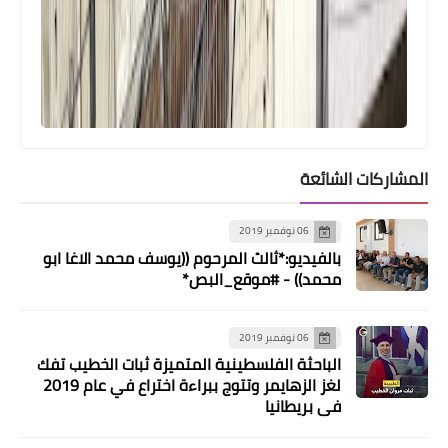
المشاركات الشائعة
06 نوفمبر 2019
بالفيديو:*ثالث المرحوم ((يوسف محمد الاغا ابو
محمد)) - #موقع_البص*
06 نوفمبر 2019
الباحثة الفلسطينية المتميزة ثبات الخطيب تفك
لغز الزهايمر وتتوج ببراءة اختراع في عام 2019
في بريطانيا