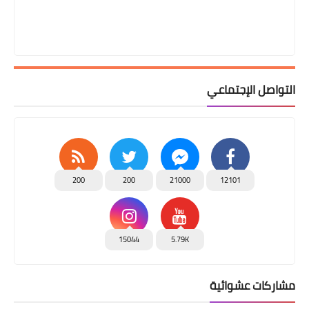
التواصل الإجتماعي
200
200
21000
12101
15044
5.79K
مشاركات عشوائية