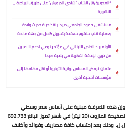
*العدو يقtتل الشاب "شادي الدرويش" على طريق البياضة _
الناقورة
مستشفى حمود الجامعي صيدا ينقذ حياة حديث ولادة
بعملية قلب مفتوح معقدة بتمويل كامل من جهة مانحة
الأولمبياد الخاص اللبناني في مؤتمر نوعي لدعم اللاعبين
من ذوي الإعاقة الفكرية في بلدية صيدا
عثمان: نرفض المساس بولاية الأونروا أو نقل مهامها إلى
مؤسسات أممية أخرى
وإن هذه التعرفـة مبنية على أساس سعر وسطي
لصفيحة المازوت (20 ليتر) في شهر تموز البالغ 692.733
ل.ل. وذلك بعد إحتساب كافة مصاريف وفوائد وأكلاف