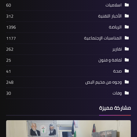
اسلاميات
60
الأخبار التقنية
312
الرياضة
1396
المناسبات الإجتماعية
1177
تقارير
262
أخبار المخيمات
ثفافة و فنون
25
" آمنون" تبدأ حملة التعقيم في
"الرشيدية"
صحة
41
وجوه من مخيم البص
248
وفات
30
مشاركة مميزة