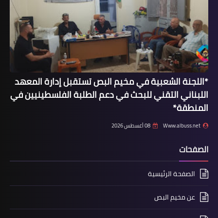
مقالات
بقلم الحاج رفعت شناعة (معركة الكرامة
أعادت الكرامة للأمة العربية، وعززت
مكانة الثورة الفلسطينية).
*اللجنة الشعبية في مخيم البص تستقبل إدارة المعهد
اللبناني التقني للبحث في دعم الطلبة الفلسطينيين في
المنطقة*
Www.albuss.net
08 أغسطس 2026
الصفحات
الصفحة الرئيسية
أخبار البص
عن مخيم البص
"آمنون" تقوم بحملة تعقيم في "البص"