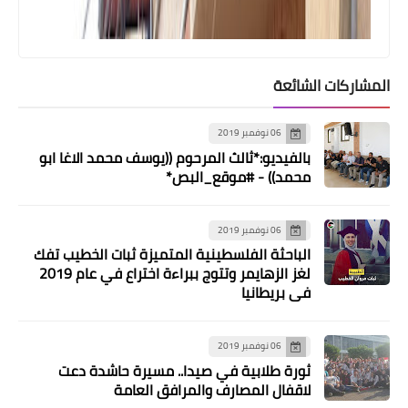
المشاركات الشائعة
06 نوفمبر 2019
أخبار المخيمات
بالفيديو:*ثالث المرحوم ((يوسف محمد الاغا ابو
*جمعية الشفاء في مخيم الضبية ضمن
محمد)) - #موقع_البص*
حملة "وقاية" التي تقوم بها في
المخيمات الفلسطينية*
06 نوفمبر 2019
الباحثة الفلسطينية المتميزة ثبات الخطيب تفك
لغز الزهايمر وتتوج ببراءة اختراع في عام 2019
في بريطانيا
06 نوفمبر 2019
ثورة طلابية في صيدا.. مسيرة حاشدة دعت
لاقفال المصارف والمرافق العامة