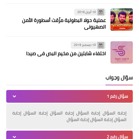
10 أبريل 2019
مقالات
عملية حولا البطولية مزّقت أسطورة الأمن
العنف سلوك غير لائق:بقلم الكاتبة هدى
الصهيوني
دمشق
10 ديسمبر 2019
اختفاء شابتين من مخيم البص في صيدا
سؤال وجواب
سؤال رقم 1
إجابة السؤال إجابة السؤال إجابة السؤال إجابة السؤال إجابة
مقالات
السؤال إجابة السؤال إجابة السؤال
لمواجهة الكورونا بقلم الدكتور عبد الناصر
أبو خليل
سؤال رقم 2