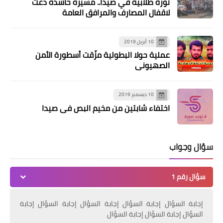
ثورة طلابية في صيدا.. مسيرة حاشدة دعت
لاقفال المصارف والمرافق العامة
10 أبريل 2019
عملية حولا البطولية مزّقت أسطورة الأمن
الصهيوني
من هنا وهناك
إطلاق سراح جندي أردني قتل 7 إسرائيليات
10 ديسمبر 2019
قبل 20 عاماً
اختفاء شابتين من مخيم البص في صيدا
سؤال وجواب
سؤال رقم 1
إجابة السؤال إجابة السؤال إجابة السؤال إجابة السؤال إجابة
السؤال إجابة السؤال إجابة السؤال
من هنا وهناك