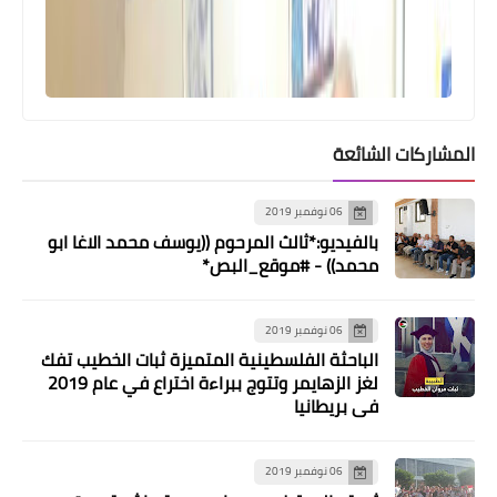
في المنية
المشاركات الشائعة
06 نوفمبر 2019
بالفيديو:*ثالث المرحوم ((يوسف محمد الاغا ابو
محمد)) - #موقع_البص*
مقالات
06 نوفمبر 2019
الباحثة الفلسطينية المتميزة ثبات الخطيب تفك
"أنا سبب حرب ١٩٧٥" نزهة الروبي
لغز الزهايمر وتتوج ببراءة اختراع في عام 2019
في بريطانيا
06 نوفمبر 2019