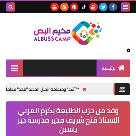
بحث هذه
المدونة
الإلكتروني
الرئيسية
الأخبار
*"أشد" ومنظمة الجيل الجديد "مجد" ينظمان مهرجاناً تكر
مقالات
وفد من حزب الطليعة يكرم المربي
تقارير
الاستاذ فتح شريف مدير مدرسة دير
ثفافة و فنون
ياسين
المناسبات الإجتماعية