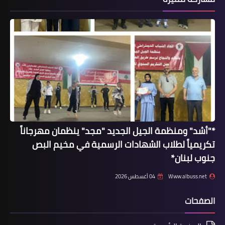
أخبار المخيمات
اللجان الشعبيه تُقـدم التهانى و التبريكات
للفلسطينيات بيوم المرأة العالمي
*"أشد" ومنظمة الجيل الجديد "مجد" ينظمان مهرجاناً
تكريمياً لطلاب الشهادات الرسمية في مخيم البص
جنوب لبنان*
Www.albuss.net
04 أغسطس 2026
الصفحات