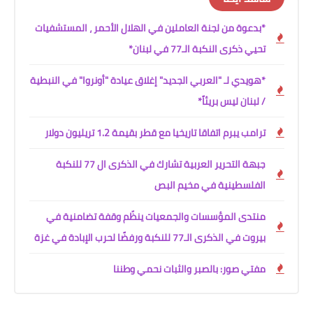
*بدعوة من لجنة العاملين في الهلال الأحمر ، المستشفيات
تحيي ذكرى النكبة الـ77 في لبنان*
*هويدي لـ "العربي الجديد" إغلاق عيادة "أونروا" في النبطية
/ لبنان ليس بريئاً*
ترامب يبرم اتفاقا تاريخيا مع قطر بقيمة 1.2 تريليون دولار
جبهة التحرير العربية تشارك في الذكرى ال 77 للنكبة
الفلسطينية في مخيم البص
منتدى المؤسسات والجمعيات ينظّم وقفة تضامنية في
بيروت في الذكرى الـ77 للنكبة ورفضًا لحرب الإبادة في غزة
مفتي صور: بالصبر والثبات نحمي وطننا