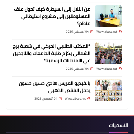
من التلال إلى السيطرة كيف تحول عنف
المستوطنين إلى مشروع استيطاني
منظم؟
Www.albuss.net
04 أغسطس 2026
*المكتب الطلابي الحركي في شعبة برج
الشمالي يكرّم طلبة الجامعات والناجحين
في الامتحانات الرسمية*
أخبار المخيمات
المكتب الطلابي لحركة فتح يحتفل
Www.albuss.net
04 أغسطس 2026
بالطلاب المتفوقين في مخيم البداوي
بالفيديو العريس هادي حسين حسون
يدخل الفقص الذهبي
Www.albuss.net
04 أغسطس 2026
التسميات