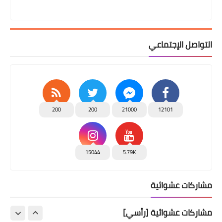
التواصل الإجتماعي
200
200
21000
12101
15044
5.79K
مشاركات عشوائية
مشاركات عشوائية [رأسي]