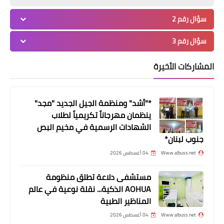
قُتِلت ريان على يد زوجها قرب مقبرة
سؤال رقم 2
والعائلة تروي لـ"النهار" تفاصيل الجريمة
الوحشية*
سؤال رقم 3
المشاركات الأخيرة
*"أشد" ومنظمة الجيل الجديد "مجد"
ينظمان مهرجاناً تكريمياً لطلاب
الشهادات الرسمية في مخيم البص
جنوب لبنان*
Www.albuss.net
04 أغسطس 2026
أخبار متنوعة
مستشفى دلاعة تطلق منظومة
سرقة سيارة وبداخلها طفلة من سوق
AOHUA الذكية... نقلة نوعية في عالم
النبطية*
المناظير الطبية
Www.albuss.net
04 أغسطس 2026