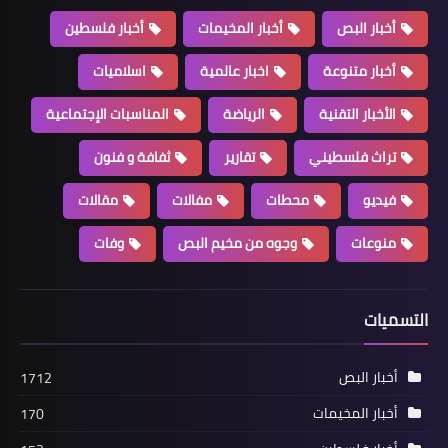
أخبار البص
أخبار المخيمات
أخبار فلسطين
أخبار متنوعة
أخبار متنوعة
اخبار عالمية
اسلاميات
اعتصام امام السفارة الفلسطينية في
بيروت، والعالم تحت شعار ” باسل
الأخبار التقنية
الرياضة
المناسبات الإجتماعية
سيحاكمكم”
تراث فلسطيني
تقارير
ثفافة و فنون
فيديو
محطات
مفالات
مقالات
منوعات
وجوه من مخيم البص
وفات
التسميات
أخبار البص
1712
أخبار البص
أخبار المخيمات
170
مهرجان همسة سماء الثقافة للإبداع