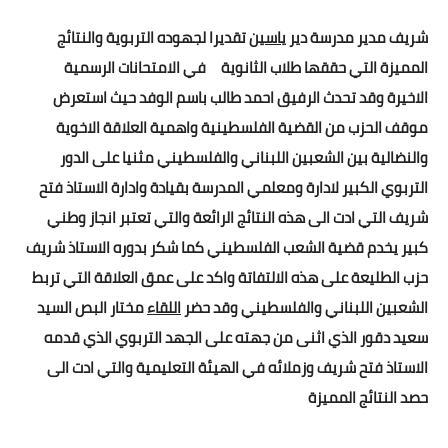
شريف مدير مدرسة دير
ياسين
تقديرا لجهوده التربوية والنتائج
المميزة التي حققها طلاب الثانوية في الامتحانات الرسمية
الاخيرة وقد تحدث الرفيق احمد طالب باسم الوفد حيث استعرض
موقف الحزب من القضية الفلسطينية واهمية العلاقة الاخوية
والنضالية بين الشعبين اللبناني والفلسطيني مثنيا على الدور
التربوي الكبير لادارة ومعلمي المدرسة بقيادة وادارة الاستاذ فتح
شريف التي ادت الى هذه النتائج الرائعة والتي تعتبر انجاز وطني
كبير يخدم قضية الشعب الفلسطيني كما شكر بدوره الاستاذ شريف
حزب الطليعة على هذه الالتفاتة واكد على عمق العلاقة التي تربط
الشعبين اللبناني والفلسطيني وقد حضر
اللقاء
مختار البص السيد
سعيد دقور الذي اثنى من جهته على الجهد التربوي الذي قدمه
الاستاذ فتح شريف وزملائه في الهيئة التعليمية والتي ادت الى
حصد النتائج المميزة