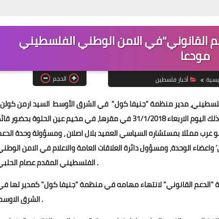
دعم القانوني"في الامن الوطني الفلسطيني
Www.albuss.net
مودعا
10 أغسطس 2017
الحجم
يسية
أخبار فلسطين
فلسطيني، مدير منظمة "جنيفا كول" في الشرق الأوسط السيد ارمن كولن ،
يرافقه هبة مخايل ويارا عضوتي المنظمة في لبنان .وذلك اليوم الاربعاء 31/1/2018 في مقرها، في مخيم عين الحلوة بحضور قا
و عرب ممثلا بمستشاره السياسي العميد بلال اصلان ، ومسؤولة وحدة الدعم
Www.albuss.net
 واعضاء الوحدة، ومسؤول دائرة العلاقات العامة والاعلام في الامن الوطني
10 أغسطس 2017
الفلسطيني المقدم عصام الحلبي .
دة "الدعم القانوني" لانتهاء مهامه في منظمة "جنيفا كول" كمدير لها في
الشرق الاوسط .