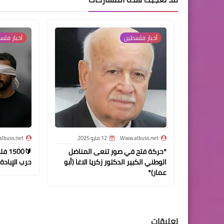
أخبار فلسطين
أخبار فل
Www.albuss.net
12 مايو 2025
lbuss.net
*حركة فتح في صور تنعى المناضل
🔰00
الوطني الكبير الدكتور زكريا الاغا (أبو
حرب الإبادة 
عمار)*
تعليقات