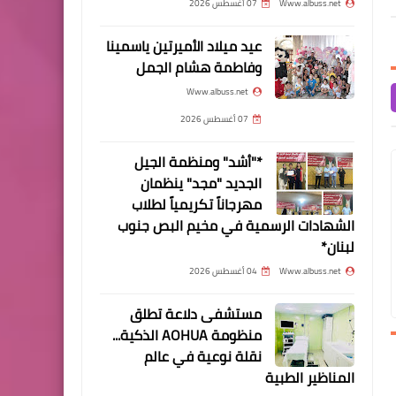
Www.albuss.net
07 أغسطس 2026
العالم
عيد ميلاد الأميرتين ياسمينا
وفاطمة هشام الجمل
Www.albuss.net
07 أغسطس 2026
الأخبار التقنية
*"أشد" ومنظمة الجيل
إنتل تنضم إلى سباق السيارات
الجديد "مجد" ينظمان
ذاتية القيادة
مهرجاناً تكريمياً لطلاب
الشهادات الرسمية في مخيم البص جنوب
لبنان*
Www.albuss.net
04 أغسطس 2026
مستشفى دلاعة تطلق
الأخبار التقنية
منظومة AOHUA الذكية...
3 قنوات تعليمية مميزة على
نقلة نوعية في عالم
المناظير الطبية
يوتيوب يجدر بك متابعتها