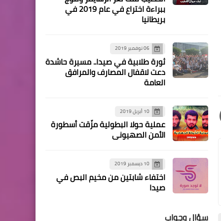
القائد المناضل واصل ابو يوسف
ببراءة اختراع في عام 2019 في
بريطانيا
ومكانته الوطنية والقومية
الكبيرة بقلم / عباس دبوق "
الجمعة "
06 نوفمبر 2019
ثورة طلابية في صيدا.. مسيرة حاشدة
دعت لاقفال المصارف والمرافق
العامة
10 أبريل 2019
أخبار متنوعة
عملية حولا البطولية مزّقت أسطورة
جبهة التحرير الفلسطينية
الأمن الصهيوني
تلتقي حزب الله
10 ديسمبر 2019
اختفاء شابتين من مخيم البص في
صيدا
أخبار فلسطين
‏المؤتمر الشعبي لفلسطيني
سؤال وجواب