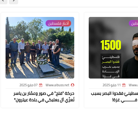
سطين
أخبار فلسطين
Www.albuss.net
11 أغسطس 2017
Www.a
11 مايو 2025
Www.albuss.net
07 مايو 2025
15 فلسطينيّ فقدوا البصر بسبب
حركة "فتح" في صور وعمّار بن ياسر
فــــــــي غزة!
تُعزّي آل بعلبكي في بلدة عيترون*
Www.albuss.net
11 أغسطس 2017