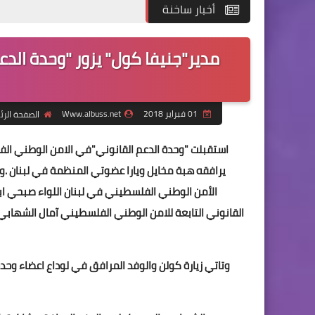
أخبار ساخنة
مدير"جنيفا كول" يزور "وحدة ال
01 فبراير 2018
Www.albuss.net
الصفحة الرئ
استقبلت "وحدة الدعم القانوني"في الامن الوطني ال
الأمن الوطني الفلسطيني في لبنان اللواء صبحي اب
القانوني التابعة للامن الوطني الفلسطيني آمال الشهابي’
وتاتي زيارة كولن والوفد المرافق في لوداع اعضاء وح