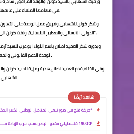
ورحبت الشهابي بالسيد كولن والوفد المرافق ، شاكرة كا
في مهامها الملقاة على عاتقها ،و في اطار التدريب على ثقافةالقانون الدولي الانساني والمعايير الانسانية.
وشكر كولن للشهابي وفريق عمل الوحدة على التعاون ال
الدولي الانساني والمعايير الانسانية، ولفت كولن الى" ان الوحدة عملت دون كلل او ملل من اجل تطوير عملها وفي كافة الظروف".
وبدوره شكر العميد اصلان باسم اللواء ابو عرب للسيد آرم
لوحدة الدعم القانوني والمعايير الانسانية ، والتي تطورت واصبحت فاعلة ، وتقوم بعملها على اكمل وجه .
الشهابي ه
شاهد أيضًا
*حركة فتح في صور تنعى المناضل الوطني الكبير الدكتور 
🔰1500 فلسطينيّ فقدوا البصر بسبب حرب الإبادة فــــــــي غزة!