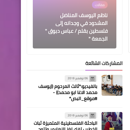
مقالات
ناظم اليوسف المناضل
المشدود في وجدانه إلى
فلسطين بقلم / عباس دبوق "
الجمعة "
المشاركات الشائعة
منوعات
06 نوفمبر 2019
"البركسات" تواجه السياسات
بالفيديو:*ثالث المرحوم ((يوسف
الظالمة للأونروا بتعزيز
محمد الاغا ابو محمد)) -
المساعي والتعاون الداخلي
#موقع_البص*
06 نوفمبر 2019
الباحثة الفلسطينية المتميزة ثبات
مقالات
الخطيب تفك لغز الزهايمر وتتوج