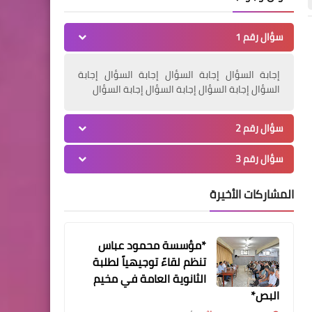
الخارج يدشن حملته الموسعة
ضد المؤتمر الصهيوني
سؤال رقم 1
الأفريقي
أخبار فلسطين
أخبار فلسطين
إجابة السؤال إجابة السؤال إجابة السؤال إجابة
السؤال إجابة السؤال إجابة السؤال إجابة السؤال
سؤال رقم 2
أخبار البص
سؤال رقم 3
افتتاح مسجد العودة في مخيم
الرشيدية‏
المشاركات الأخيرة
Www.albuss.net
07 مايو 2025
Www.albuss.net
06 مايو 2025
بيان صادر عن اجتماع هيئة العمل
جبهة التحرير العربية تشا
الفلسطيني المشترك في لبنان
المهرجان السياسي الحاشد
عيد العمال العالمي في س
*مؤسسة محمود عباس
فلسطين في لبنان
تنظم لقاءً توجيهياً لطلبة
الأخبار التقنية
الثانوية العامة في مخيم
AMD تطلق أسرع معالج
البص*
لحواسيب سطح المكتب في