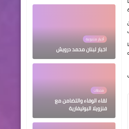
أخبار متنوعة
اخبار لبنان محمد درويش
وفي الختام قدم العميد اصلان هدية رمزية للسيد كولن والوفد المرافق باسم اللواء ابو عرب وهيعبارة عن مجسما للقدس، كما قدمت
محطات
لقاء الوفاء والتضامن مع
فنزويلا البوليفارية