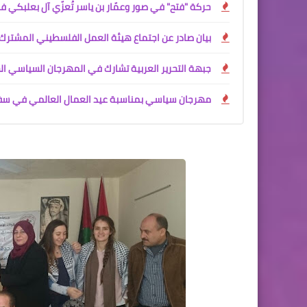
حركة "فتح" في صور وعمّار بن ياسر تُعزّي آل بعلبكي ف
بيان صادر عن اجتماع هيئة العمل الفلسطيني المشترك 
جبهة التحرير العربية تشارك في المهرجان السياسي ا
مهرجان سياسي بمناسبة عيد العمال العالمي في سفا